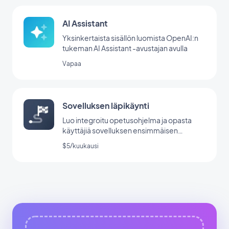
AI Assistant
Yksinkertaista sisällön luomista OpenAI:n
tukeman AI Assistant -avustajan avulla
Vapaa
Sovelluksen läpikäynti
Luo integroitu opetusohjelma ja opasta
käyttäjiä sovelluksen ensimmäisen
käynnistyksen aikana.
$5/kuukausi