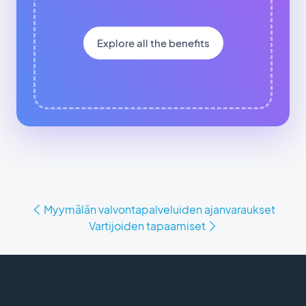
Explore all the benefits
Myymälän valvontapalveluiden ajanvaraukset
Vartijoiden tapaamiset