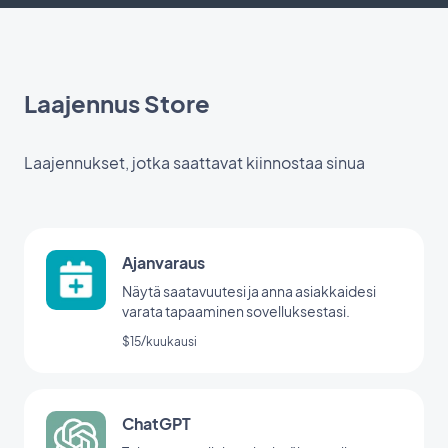
Laajennus Store
Laajennukset, jotka saattavat kiinnostaa sinua
Ajanvaraus
Näytä saatavuutesi ja anna asiakkaidesi
varata tapaaminen sovelluksestasi.
$15/kuukausi
ChatGPT