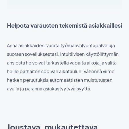
Helpota varausten tekemistä asiakkaillesi
Anna asiakkaidesi varata työmaavalvontapalveluja
suoraan sovelluksestasi. Intuitiivisen käyttöliittymän
ansiosta he voivat tarkastella vapaita aikoja ja valita
heille parhaiten sopivan aikataulun. Vähennä viime
hetken peruutuksia automaattisten muistutusten
avulla ja paranna asiakastyytyväisyyttä.
Joustava, mukautettava