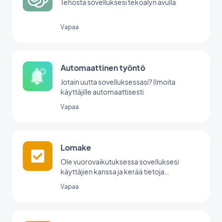
Tehosta sovelluksesi tekoälyn avulla
Vapaa
Automaattinen työntö
Jotain uutta sovelluksessasi? Ilmoita
käyttäjille automaattisesti
Vapaa
Lomake
Ole vuorovaikutuksessa sovelluksesi
käyttäjien kanssa ja kerää tietoja
GoodBarberin lomakeintegraation avulla.
Vapaa