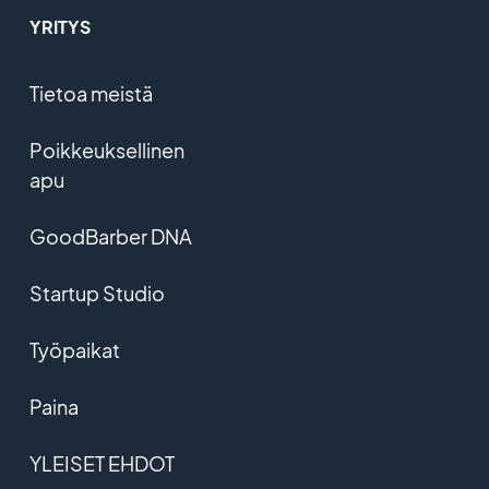
YRITYS
Tietoa meistä
Poikkeuksellinen
apu
GoodBarber DNA
Startup Studio
Työpaikat
Paina
YLEISET EHDOT