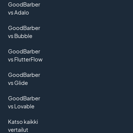
GoodBarber
vs Adalo
GoodBarber
vs Bubble
GoodBarber
vs FlutterFlow
GoodBarber
vs Glide
GoodBarber
vs Lovable
Katso kaikki
vertailut