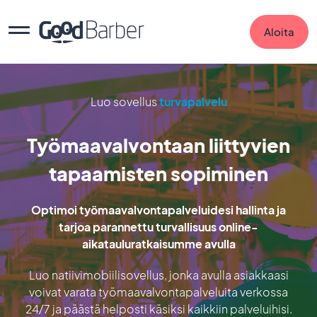
Aloita
Luo sovellus
turvapalvelu
Työmaavalvontaan liittyvien
tapaamisten sopiminen
Optimoi työmaavalvontapalveluidesi hallinta ja
tarjoa parannettu turvallisuus online-
aikatauluratkaisumme avulla
Luo natiivimobiilisovellus, jonka avulla asiakkaasi
voivat varata työmaavalvontapalveluita verkossa
24/7 ja päästä helposti käsiksi kaikkiin palveluihisi.