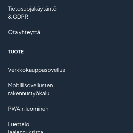
Tietosuojakäytäntö
& GDPR
Ota yhteyttä
TUOTE
Verkkokauppasovellus
Mobiilisovellusten
rakennustyökalu
PWA:n luominen
Luettelo
laajennuksista