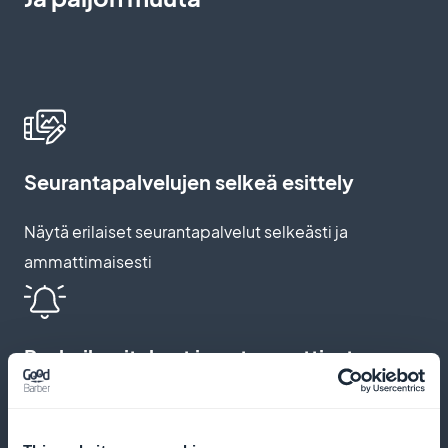
Seurantapalvelujen selkeä esittely
Näytä erilaiset seurantapalvelut selkeästi ja
ammattimaisesti
Push-ilmoitukset ja automaattiset
muistutukset
Lähetä muistutuksia ja ilmoituksia poissaolojen