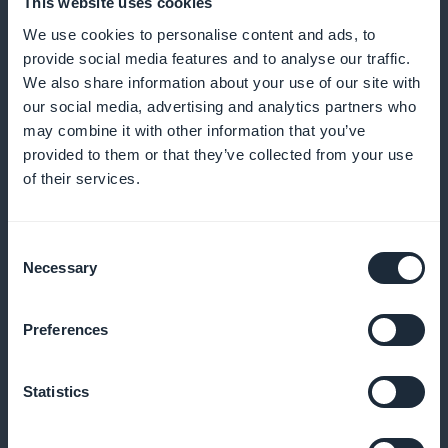
This website uses cookies
vähentämiseksi ja asiakkaiden sitoutumisen
We use cookies to personalise content and ads, to
parantamiseksi
provide social media features and to analyse our traffic.
We also share information about your use of our site with
our social media, advertising and analytics partners who
may combine it with other information that you’ve
Kanta-asiakasohjelma asiakkaillesi
provided to them or that they’ve collected from your use
of their services.
Palkitse uskollisia asiakkaitasi ainutlaatuisilla eduilla
ja palkkioilla
Consent
Necessary
Selection
Premium-jäsenkortti
Preferences
Tarjoa ainutlaatuisia etuja vakioasiakkaillesi
Statistics