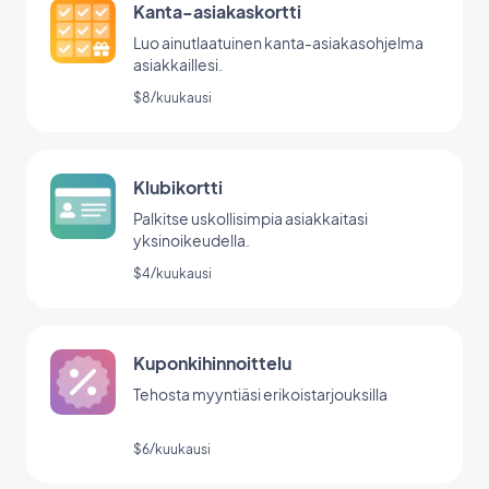
Kanta-asiakaskortti
Luo ainutlaatuinen kanta-asiakasohjelma
asiakkaillesi.
$8/kuukausi
Klubikortti
Palkitse uskollisimpia asiakkaitasi
yksinoikeudella.
$4/kuukausi
Kuponkihinnoittelu
Tehosta myyntiäsi erikoistarjouksilla
$6/kuukausi