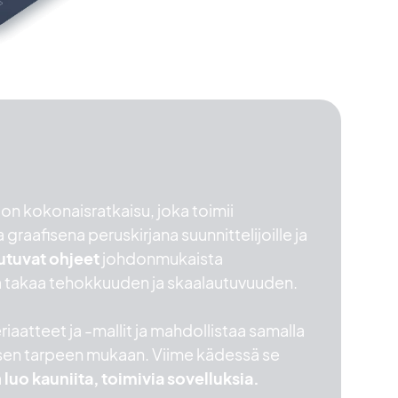
 kokonaisratkaisu, joka toimii
graafisena peruskirjana suunnittelijoille ja
utuvat ohjeet
johdonmukaista
kä takaa tehokkuuden ja skaalautuvuuden.
iaatteet ja -mallit ja mahdollistaa samalla
sen tarpeen mukaan. Viime kädessä se
a
luo kauniita, toimivia sovelluksia.