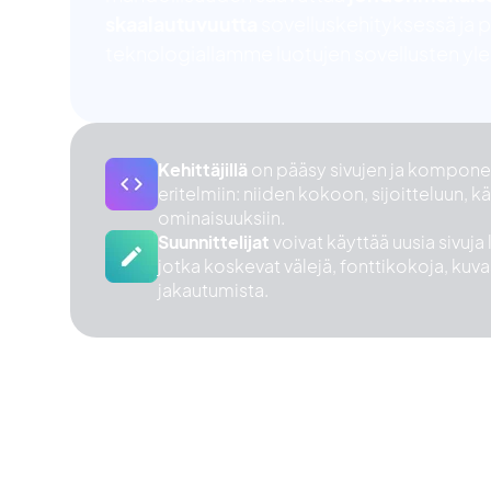
skaalautuvuutta
sovelluskehityksessä ja 
teknologiallamme luotujen sovellusten ylei
Kehittäjillä
on pääsy sivujen ja komponen
eritelmiin: niiden kokoon, sijoitteluun, 
ominaisuuksiin.
Suunnittelijat
voivat käyttää uusia sivuja
jotka koskevat välejä, fonttikokoja, kuva
jakautumista.