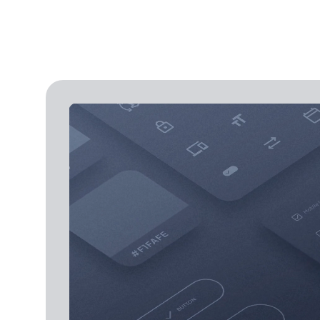
GoodBarber-suunnitte