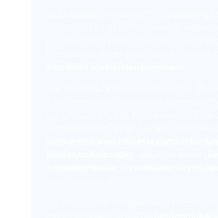
GoodBarber on vuonna 2011 lanseerattu k
jonka avulla käyttäjät voivat luoda kauniita 
progressiivisia verkkosovelluksia vaivat
huippuosaamiseen ja tarjoamme jatkuvast
kauniiden sovellusten luomiseen.
Kun GoodBarber lanseerattiin, käyttäjäk
Experience, UX) suunnittelua ei ymmärretty
laajasti kuin nykyään. Matkamme johti me
GoodBarberin Design System -järjestelmän
johdonmukaiset ohjeet ja parhaat käytä
johdonmukaisuuden
saavuttamiseksi
, k
nopeuttamiseksi
ja
yhtenäisen käyttäjä
varmistamiseksi
.
Jakamalla suunnitteluperiaatteitamme ann
mahdollisuuden saavuttaa
johdonmukaisuu