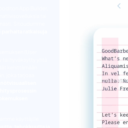
ooditon App Builder,
natiivisovelluksia tai
tomasti. Sitoudumme
i
parhaita ratkaisuja
okemuksen (User
 tai hyväksytty yhtä
idät kehittämään
, joka tarjoaa
nnöt
visuaalisen
ehitysprosessin
kokemuksen
amme käyttäjille
tta, tehokkuutta ja