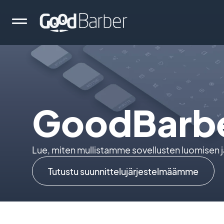
GoodBarb
Lue, miten mullistamme sovellusten luomisen ja 
Tutustu suunnittelujärjestelmäämme