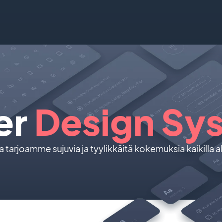
er
Design Sy
tarjoamme sujuvia ja tyylikkäitä kokemuksia kaikilla al