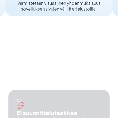
Varmistetaan visuaalinen yhdenmukaisuus
sovelluksen sivujen välillä eri alustoilla.
teluperiaatteet
taakkasi. GoodBarber oli
on design systemin, joten luot
lutyön taakkaa. Kuusi
Ei suunnittelutaakkaa