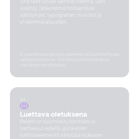
Sinä teet luovat valinnat (teema, värit,
sisältö); järjestelmä hoitaa hiljaa
välistykset, typografian, muodot ja
yhdenmukaisuuden.
Ei opeteltavaa design-paneelia, ei suunniteltavaa
välistysasteikkoa. Voit ohittaa minkä tahansa
oletuksen tarvittaessa.
Luettava oletuksena
Paletit on suunniteltu kontrasti ja
luettavuus edellä, ja jokainen
hallintaelementti säilyttää mukavan