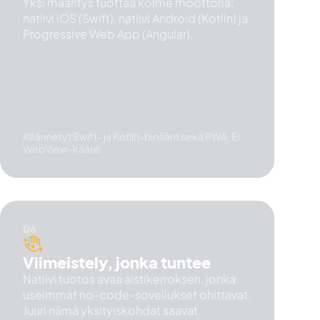
Yksi määritys tuottaa kolme moottoria:
natiivi iOS (Swift), natiivi Android (Kotlin) ja
Progressive Web App (Angular).
Käännetyt Swift- ja Kotlin-binäärit sekä PWA. Ei
WebView-kääre.
Viimeistely, jonka tuntee
Natiivi tuotos avaa aistikerroksen, jonka
useimmat no-code-sovellukset ohittavat.
Juuri nämä yksityiskohdat saavat