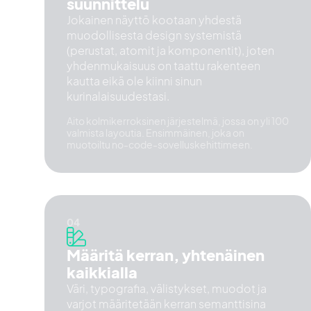
suunnittelu
Jokainen näyttö kootaan yhdestä
muodollisesta design systemistä
(perustat, atomit ja komponentit), joten
yhdenmukaisuus on taattu rakenteen
kautta eikä ole kiinni sinun
kurinalaisuudestasi.
Aito kolmikerroksinen järjestelmä, jossa on yli 100
valmista layoutia. Ensimmäinen, joka on
muotoiltu no-code-sovelluskehittimeen.
Määritä kerran, yhtenäinen
kaikkialla
Väri, typografia, välistykset, muodot ja
varjot määritetään kerran semanttisina