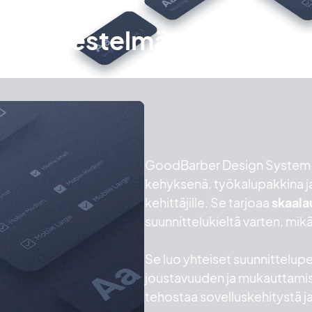
lujärjestelmä
GoodBarber Design System on
kehyksenä, työkalupakkina ja 
kehittäjille. Se tarjoaa
skaala
suunnittelukieltä varten, mi
Se luo yhteiset suunnitteluper
joustavuuden ja mukauttami
tehostaa sovelluskehitystä j