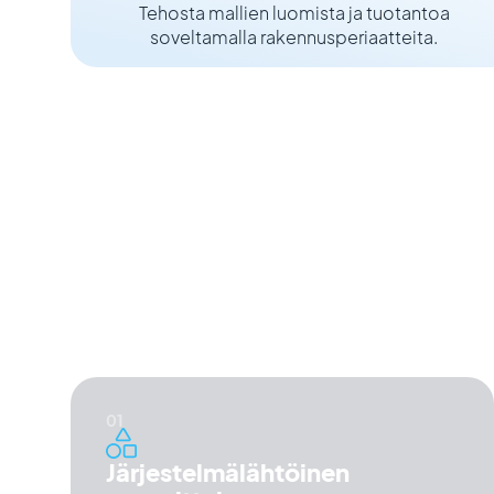
Tehosta mallien luomista ja tuotantoa
soveltamalla rakennusperiaatteita.
GoodBarberin suunnit
Hyvän suunnittelun pitäisi olla lähtökohta, ei 
ensimmäinen sovelluskehitin, joka muotoili aid
kauniita ja toimivia sovelluksia ilman suunnitte
periaatetta tekevät sen mahdolliseksi.
Järjestelmälähtöinen