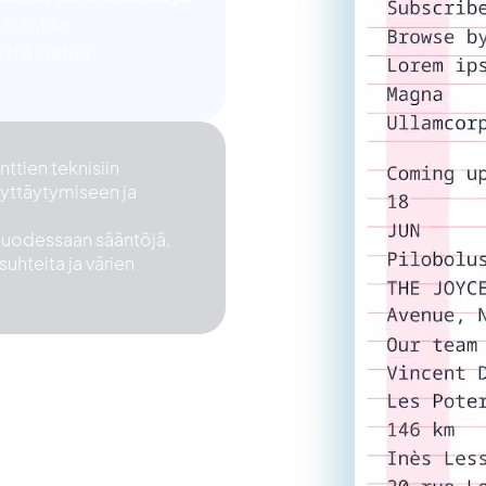
parantaa
stä laatua.
ttien teknisiin
käyttäytymiseen ja
 luodessaan sääntöjä,
suhteita ja värien