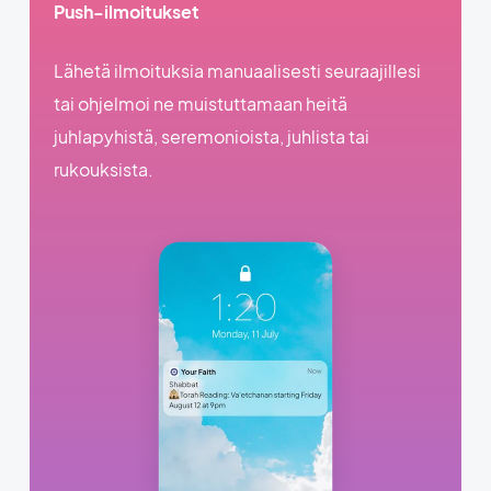
Push-ilmoitukset
Lähetä ilmoituksia manuaalisesti seuraajillesi
tai ohjelmoi ne muistuttamaan heitä
juhlapyhistä, seremonioista, juhlista tai
rukouksista.