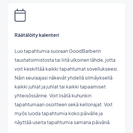
Räätälöity kalenteri
Luo tapahtumia suoraan GoodBarberin
taustatoimistosta tai liitä ulkoinen lähde, jotta
voit keskittää kaikki tapahtumat sovellukseesi.
Näin seuraajasi näkevät yhdellä silmäyksellä
kaikki juhlat ja juhlat tai kaikki tapaamiset
yhteisössänne. Voit lisätä kuhunkin
tapahtumaan osoitteen sekä kellonajat. Voit
myös luoda tapahtumia koko päivälle ja
näyttää useita tapahtumia samana päivänä.