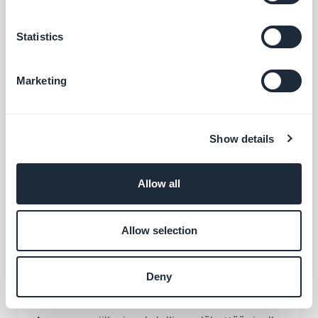
Statistics
Marketing
Pidä yhteyttä seuraajiin ja
seuraajien välillä
Show details
Kaikki työkalut, joita tarvitset vankan yhteisön
rakentamiseen.
Allow all
Allow selection
Deny
Toimitusosoite