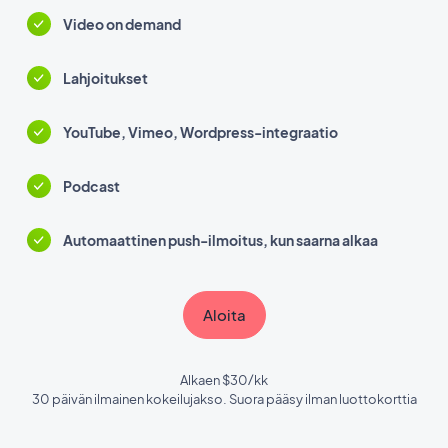
Video on demand
Lahjoitukset
YouTube, Vimeo, Wordpress-integraatio
Podcast
Automaattinen push-ilmoitus, kun saarna alkaa
Aloita
Alkaen $30/kk
30 päivän ilmainen kokeilujakso. Suora pääsy ilman luottokorttia