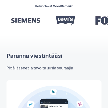
He luottavat GoodBarberiin
Paranna viestintääsi
Pidä jäsenet ja tavoita uusia seuraajia