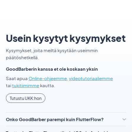
Usein kysytyt kysymykset
Kysymykset, joita meiltä kysytään useimmin
päätöshetkellä.
GoodBarberin kanssa et ole koskaan yksin
Saat apua
Online-ohjeemme
,
videotutoriaaliemme
tai
tukitiimimme
kautta.
Tutustu UKK:hon
Onko GoodBarber parempi kuin FlutterFlow?