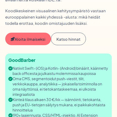
Koodikeskeinen visuaalinen kehitysympäristö vastaan
eurooppalainen kaikki yhdessä -alusta: mikä heidät
todella erottaa, koodin omistajuuden lisäksi.
Aloita ilmaiseksi
Katso hinnat
GoodBarber
Natiivit Swift- (iOS) ja Kotlin- (Android) binäärit, käännetty
back officesta ja julkaistu molemmissa kaupoissa
Oma CMS, segmentoidut push-viestit, tilit,
verkkokauppa, analytiikka — jokaisella toiminnolla on
oma näyttönsä, ei tietokantaskeemaa, ei ulkoista
integraatiota
Kiinteä tilaus alkaen 30 €/kk — isännöinti, tietokanta,
push ja EU-tietojen säilytys mukana, ei paikkakohtaista
hinnoittelua
190+ laajennusta, CSS/HTML-injektio, AI Extension