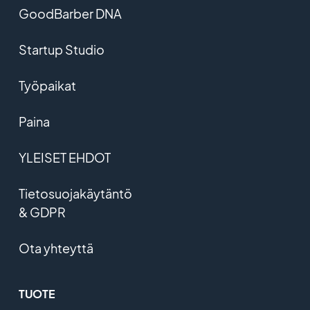
GoodBarber DNA
Startup Studio
Työpaikat
Paina
YLEISET EHDOT
Tietosuojakäytäntö
& GDPR
Ota yhteyttä
TUOTE