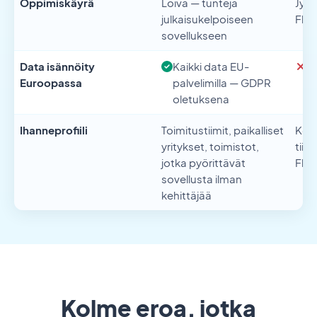
Oppimiskäyrä
Loiva — tunteja
Jyrk
julkaisukelpoiseen
Flut
sovellukseen
Data isännöity
Kaikki data EU-
Ei
Euroopassa
palvelimilla — GDPR
SO
oletuksena
li
Ihanneprofiili
Toimitustiimit, paikalliset
Kehi
yritykset, toimistot,
tiim
jotka pyörittävät
Flut
sovellusta ilman
kehittäjää
Kolme eroa, jotka