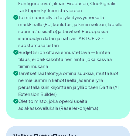
konfiguroituvat, ilman Firebasen, OneSignalin
tai Stripen kytkemistä viereen
Toimit säännellyllä tai yksityisyysherkällä
markkinalla (EU, koulutus, julkinen sektori, lapsille
suunnattu sisältö) ja tarvitset Euroopassa
isännöidyn datan ja natiivin IAB TCF v2 -
suostumusalustan
Budjettisi on oltava ennustettava — kiinteä
tilaus, ei paikkakohtainen hinta, joka kasvaa
tiimin mukana
Tarvitset räätälöityjä ominaisuuksia, mutta luot
ne mieluummin kehotteella jäsennellyllä
perustalla kuin kirjoittaen ja ylläpitäen Dartia (AI
Extension Builder)
Olet toimisto, joka operoi useita
asiakassovelluksia (Reseller-ohjelma)