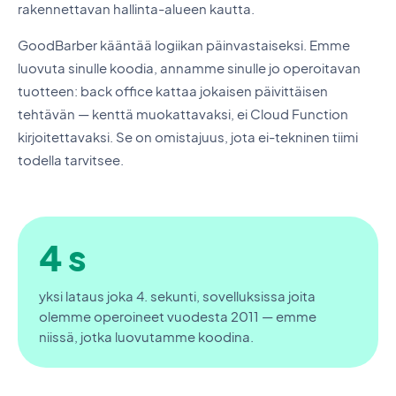
rakennettavan hallinta-alueen kautta.
GoodBarber kääntää logiikan päinvastaiseksi. Emme
luovuta sinulle koodia, annamme sinulle jo operoitavan
tuotteen: back office kattaa jokaisen päivittäisen
tehtävän — kenttä muokattavaksi, ei Cloud Function
kirjoitettavaksi. Se on omistajuus, jota ei-tekninen tiimi
todella tarvitsee.
4 s
yksi lataus joka 4. sekunti, sovelluksissa joita
olemme operoineet vuodesta 2011 — emme
niissä, jotka luovutamme koodina.