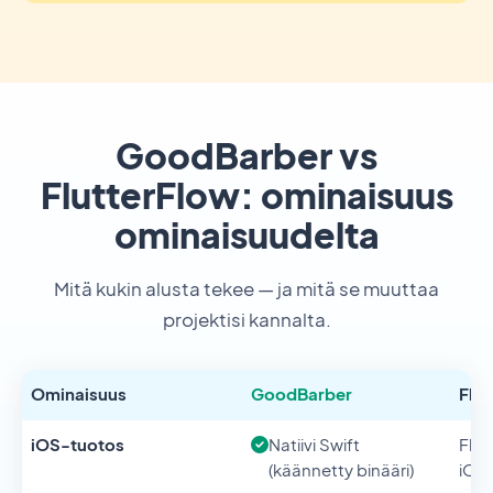
GoodBarber vs
FlutterFlow: ominaisuus
ominaisuudelta
Mitä kukin alusta tekee — ja mitä se muuttaa
projektisi kannalta.
Ominaisuus
GoodBarber
Flut
iOS-tuotos
Natiivi Swift
Flut
(käännetty binääri)
iOS: