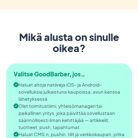
Mikä alusta on sinulle
oikea?
Valitse GoodBarber, jos…
Haluat aitoja natiiveja iOS- ja Android-
sovelluksia julkaistuna kaupoissa, avun kanssa
lähetyksessä
Olet toimitustiimi, yhteisömanageri tai
paikallinen yritys, joka päivittää sovellustaan
säännöllisesti ilman kehittäjää — artikkelit,
tuotteet, push, tapahtumat
Haluat CMS:n, pushin, tilit ja verkkokaupan, jotka