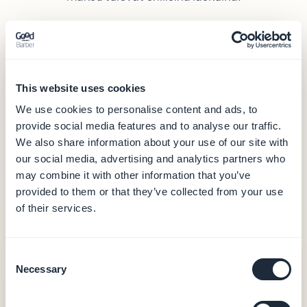
GoodBarber
alkaen 30 €/kk
30 €
This website uses cookies
/kk (360 €/vuosi)
We use cookies to personalise content and ads, to
Hosting ja tietokanta (data Euroopassa)
provide social media features and to analyse our traffic.
CMS ja täysi back office
We also share information about your use of our site with
Push-ilmoitukset (10 000/kk aloitustasolla)
our social media, advertising and analytics partners who
Sisäänrakennettu analytiikka
may combine it with other information that you’ve
PWA-tuotos
provided to them or that they’ve collected from your use
0 % komissio verkkokauppatapahtumista
of their services.
Natiivit iOS- + Android-sovellukset alkavat 55
€/kk (Premium vuosittain — 660 €/vuosi)
Consent
Necessary
Selection
Natiivi iOS- + Android-tuotos (Swift + Kotlin)
Sovelluksen sisäiset ostot (Apple StoreKit /