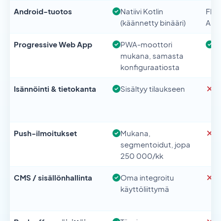
Android-tuotos
Natiivi Kotlin
Flut
(käännetty binääri)
Andr
Progressive Web App
PWA-moottori
Fl
mukana, samasta
s
konfiguraatiosta
Isännöinti & tietokanta
Sisältyy tilaukseen
Ul
S
m
Push-ilmoitukset
Mukana,
U
segmentoidut, jopa
in
250 000/kk
CMS / sisällönhallinta
Oma integroitu
Ei
käyttöliittymä
S
in