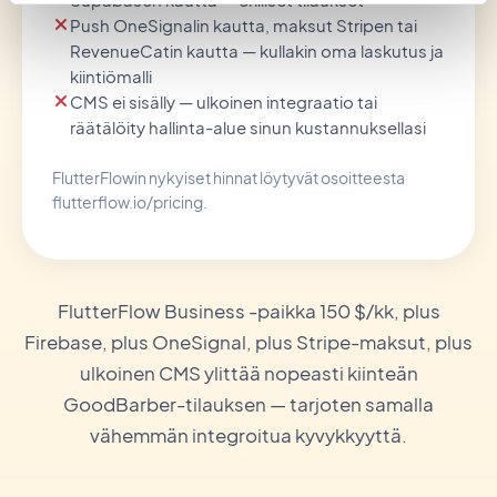
Push OneSignalin kautta, maksut Stripen tai
RevenueCatin kautta — kullakin oma laskutus ja
kiintiömalli
CMS ei sisälly — ulkoinen integraatio tai
räätälöity hallinta-alue sinun kustannuksellasi
FlutterFlowin nykyiset hinnat löytyvät osoitteesta
flutterflow.io/pricing.
FlutterFlow Business -paikka 150 $/kk, plus
Firebase, plus OneSignal, plus Stripe-maksut, plus
ulkoinen CMS ylittää nopeasti kiinteän
GoodBarber-tilauksen — tarjoten samalla
vähemmän integroitua kyvykkyyttä.