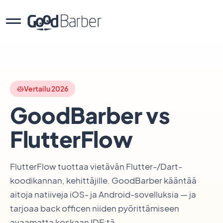
Vertailu 2026
GoodBarber vs
FlutterFlow
FlutterFlow tuottaa vietävän Flutter-/Dart-
koodikannan, kehittäjille. GoodBarber kääntää
aitoja natiiveja iOS- ja Android-sovelluksia — ja
tarjoaa back officen niiden pyörittämiseen
avaamatta koskaan IDE:tä.