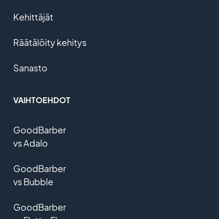
Kehittäjät
Räätälöity kehitys
Sanasto
VAIHTOEHDOT
GoodBarber
vs Adalo
GoodBarber
vs Bubble
GoodBarber