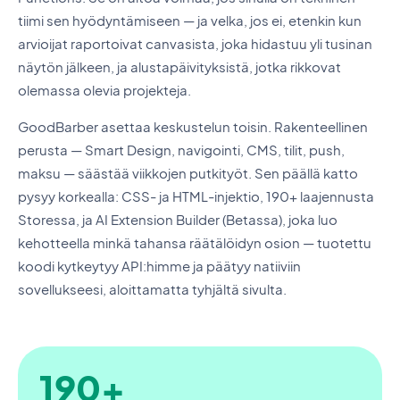
tiimi sen hyödyntämiseen — ja velka, jos ei, etenkin kun
arvioijat raportoivat canvasista, joka hidastuu yli tusinan
näytön jälkeen, ja alustapäivityksistä, jotka rikkovat
olemassa olevia projekteja.
GoodBarber asettaa keskustelun toisin. Rakenteellinen
perusta — Smart Design, navigointi, CMS, tilit, push,
maksu — säästää viikkojen putkityöt. Sen päällä katto
pysyy korkealla: CSS- ja HTML-injektio, 190+ laajennusta
Storessa, ja AI Extension Builder (Betassa), joka luo
kehotteella minkä tahansa räätälöidyn osion — tuotettu
koodi kytkeytyy API:himme ja päätyy natiiviin
sovellukseesi, aloittamatta tyhjältä sivulta.
190+