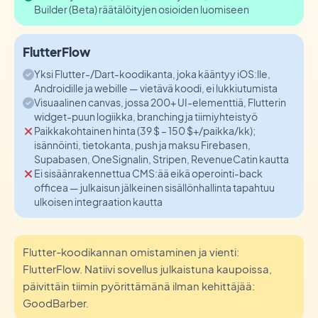
Builder (Beta) räätälöityjen osioiden luomiseen
FlutterFlow
Yksi Flutter-/Dart-koodikanta, joka kääntyy iOS:lle,
Androidille ja webille — vietävä koodi, ei lukkiutumista
Visuaalinen canvas, jossa 200+ UI-elementtiä, Flutterin
widget-puun logiikka, branching ja tiimiyhteistyö
Paikkakohtainen hinta (39 $ – 150 $+/paikka/kk);
isännöinti, tietokanta, push ja maksu Firebasen,
Supabasen, OneSignalin, Stripen, RevenueCatin kautta
Ei sisäänrakennettua CMS:ää eikä operointi-back
officea — julkaisun jälkeinen sisällönhallinta tapahtuu
ulkoisen integraation kautta
Flutter-koodikannan omistaminen ja vienti:
FlutterFlow. Natiivi sovellus julkaistuna kaupoissa,
päivittäin tiimin pyörittämänä ilman kehittäjää:
GoodBarber.