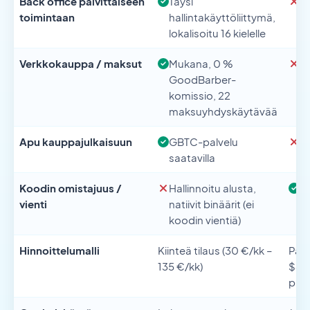
Back office päivittäiseen
Täysi
V
toimintaan
hallintakäyttöliittymä,
lokalisoitu 16 kielelle
Verkkokauppa / maksut
Mukana, 0 %
Ul
GoodBarber-
R
komissio, 22
maksuyhdyskäytävää
Apu kauppajulkaisuun
GBTC-palvelu
Kä
saatavilla
se
Koodin omistajuus /
Hallinnoitu alusta,
Tä
vienti
natiivit binäärit (ei
vi
koodin vientiä)
Hinnoittelumalli
Kiinteä tilaus (30 €/kk –
Paik
135 €/kk)
$+/p
pin