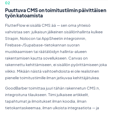
02
Puuttuva CMS on toimitustiimin päivittäisen
työn katoamista
FlutterFlow ei sisällä CMS:ää — sen oma yhteisö
vahvistaa sen: julkaisun jälkeinen sisällönhallinta kulkee
Strapin, Nolocon tai AppSheetin integroinnin,
Firebase-/Supabase-tietokannan suoran
muokkaamisen tai räätälöidyn hallinta-alueen
rakentamisen kautta sovellukseen. Canvas on
rakennettu kehittämiseen, ei sisällön pyörittämiseen joka
viikko. Mikään näistä vaihtoehdoista ei ole realistinen
pienelle toimitustiimille ilman jatkuvaa kehittäjätukea.
GoodBarber toimittaa juuri tähän rakennetun CMS:n,
integroituna tilaukseen. Tiimi julkaisee artikkelit,
tapahtumat ja ilmoitukset ilman koodia, ilman
tietokantaskeemaa, ilman ulkoista integraatiota — ja