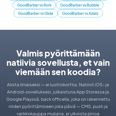
GoodBarber vs Rork
GoodBarber vs Bubble
GoodBarber vs Glide
GoodBarber vs Adalo
Valmis pyörittämään
natiivia sovellusta, et vain
viemään sen koodia?
Aloita ilmaiseksi — ei luottokorttia. Natiivit iOS- ja
Android-sovelluksesi, julkaistuna App Storessa ja
Google Playssä, back officella, joka on rakennettu
niiden pyörittämiseen joka päivä — CMS, push ja
verkkokauppa mukana, ei ulkoista pinoa