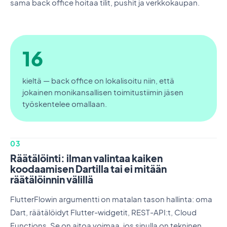
sama back office hoitaa tilit, pushit ja verkkokaupan.
16
kieltä — back office on lokalisoitu niin, että
jokainen monikansallisen toimitustiimin jäsen
työskentelee omallaan.
03
Räätälöinti: ilman valintaa kaiken
koodaamisen Dartilla tai ei mitään
räätälöinnin välillä
FlutterFlowin argumentti on matalan tason hallinta: oma
Dart, räätälöidyt Flutter-widgetit, REST-API:t, Cloud
Functions. Se on aitoa voimaa, jos sinulla on tekninen