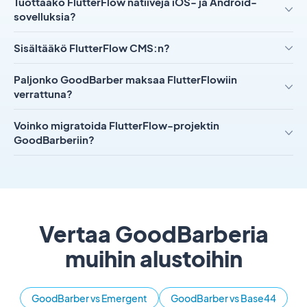
Tuottaako FlutterFlow natiiveja iOS- ja Android-
sovelluksia?
Sisältääkö FlutterFlow CMS:n?
Paljonko GoodBarber maksaa FlutterFlowiin
verrattuna?
Voinko migratoida FlutterFlow-projektin
GoodBarberiin?
Vertaa GoodBarberia
muihin alustoihin
GoodBarber vs Emergent
GoodBarber vs Base44