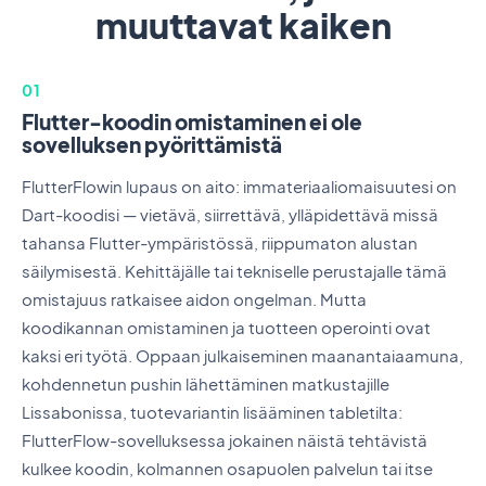
muuttavat kaiken
01
Flutter-koodin omistaminen ei ole
sovelluksen pyörittämistä
FlutterFlowin lupaus on aito: immateriaaliomaisuutesi on
Dart-koodisi — vietävä, siirrettävä, ylläpidettävä missä
tahansa Flutter-ympäristössä, riippumaton alustan
säilymisestä. Kehittäjälle tai tekniselle perustajalle tämä
omistajuus ratkaisee aidon ongelman. Mutta
koodikannan omistaminen ja tuotteen operointi ovat
kaksi eri työtä. Oppaan julkaiseminen maanantaiaamuna,
kohdennetun pushin lähettäminen matkustajille
Lissabonissa, tuotevariantin lisääminen tabletilta:
FlutterFlow-sovelluksessa jokainen näistä tehtävistä
kulkee koodin, kolmannen osapuolen palvelun tai itse