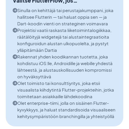
Valitse FlutterFlow, jos…
Sinulla on kehittäjä tai perustajakumppani, joka
hallitsee Flutterin — tai haluat oppia sen — ja
Dart-koodin vienti on strateginen voimavara
Projektisi vaatii raskasta liiketoimintalogiikkaa,
räätälöityjä widgetejä tai alustaintegraatioita
konfiguroidun alustan ulkopuolelta, ja pystyt
ylläpitämään Dartia
Rakennat yhden koodikannan tuotetta, joka
kohdistuu iOS:lle, Androidille ja webille yhdestä
lähteestä, ja alustauskollisuuden kompromissi
on hyväksyttävä
Olet toimisto tai konsulttiyritys, joka etsii
visuaalista kiihdytintä Flutter-projekteihin, jotka
toimitetaan asiakkaille lähdekoodina
Olet enterprise-tiimi, jolla on sisäinen Flutter-
kyvykkyys, ja haluat standardisoida visuaaliseen
kehitysympäristöön branchingilla ja yhteistyöllä