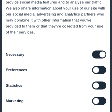
provide social media features and to analyse our traffic.
We also share information about your use of our site with
our social media, advertising and analytics partners who
Kanta-asiakasohjelma asiakkaillesi
may combine it with other information that you’ve
provided to them or that they’ve collected from your use
Palkitse uskollisia asiakkaitasi ainutlaatuisilla eduilla
of their services.
ja palkkioilla
Consent
Necessary
Selection
Eksklusiivinen jäsenkortti
Preferences
Tarjoa ainutlaatuisia etuja vakioasiakkaillesi
Statistics
Palvelun suorituskyvyn analysointi
Marketing
Käytä tilastoja palveluidemme optimointiin ja