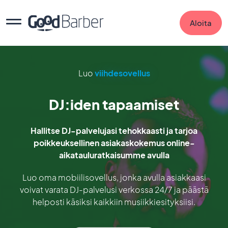
Aloita
Luo
viihdesovellus
DJ:iden tapaamiset
Hallitse DJ-palvelujasi tehokkaasti ja tarjoa
poikkeuksellinen asiakaskokemus online-
aikatauluratkaisumme avulla
Luo oma mobiilisovellus, jonka avulla asiakkaasi
voivat varata DJ-palvelusi verkossa 24/7 ja päästä
helposti käsiksi kaikkiin musiikkiesityksiisi.