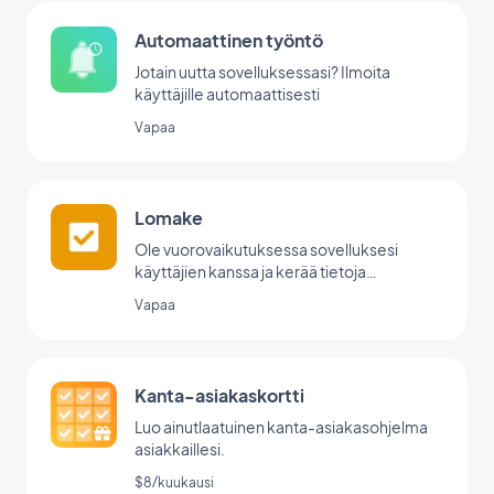
Automaattinen työntö
Jotain uutta sovelluksessasi? Ilmoita
käyttäjille automaattisesti
Vapaa
Lomake
Ole vuorovaikutuksessa sovelluksesi
käyttäjien kanssa ja kerää tietoja
GoodBarberin lomakeintegraation avulla.
Vapaa
Kanta-asiakaskortti
Luo ainutlaatuinen kanta-asiakasohjelma
asiakkaillesi.
$8/kuukausi