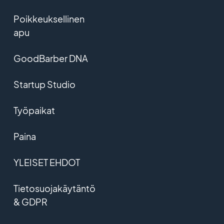
Poikkeuksellinen
apu
GoodBarber DNA
Startup Studio
Työpaikat
Paina
YLEISET EHDOT
Tietosuojakäytäntö
& GDPR