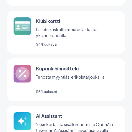
Klubikortti
Palkitse uskollisimpia asiakkaitasi
yksinoikeudella.
$4/kuukausi
Kuponkihinnoittelu
Tehosta myyntiäsi erikoistarjouksilla
$6/kuukausi
AI Assistant
Yksinkertaista sisällön luomista OpenAI:n
tukeman AI Assistant -avustajan avulla