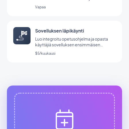
Vapaa
Sovelluksen läpikäynti
Luo integroitu opetusohjelma ja opasta
käyttäjiä sovelluksen ensimmäisen
käynnistyksen aikana.
$5/kuukausi