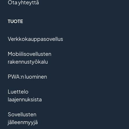
Ota yhteyttä
TUOTE
Verkkokauppasovellus
Mobiilisovellusten
rakennustyökalu
PWA:n luominen
Luettelo
laajennuksista
Sovellusten
jälleenmyyjä