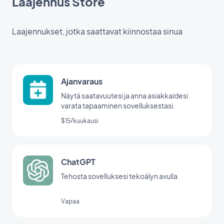
Laajennus Store
Laajennukset, jotka saattavat kiinnostaa sinua
Ajanvaraus
Näytä saatavuutesi ja anna asiakkaidesi
varata tapaaminen sovelluksestasi.
$15/kuukausi
ChatGPT
Tehosta sovelluksesi tekoälyn avulla
Vapaa