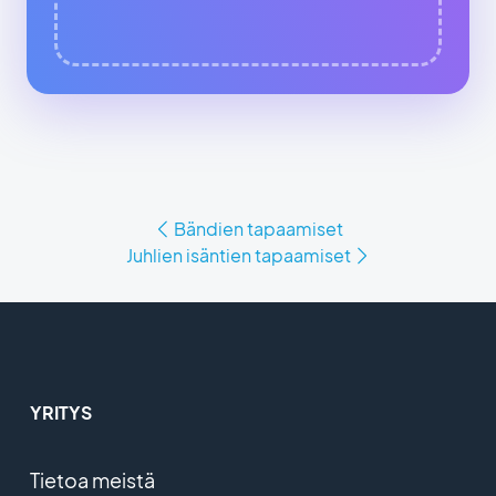
Bändien tapaamiset
Juhlien isäntien tapaamiset
YRITYS
Tietoa meistä