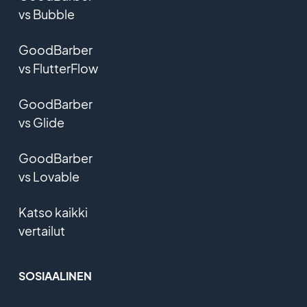
vs Bubble
GoodBarber
vs FlutterFlow
GoodBarber
vs Glide
GoodBarber
vs Lovable
Katso kaikki
vertailut
SOSIAALINEN