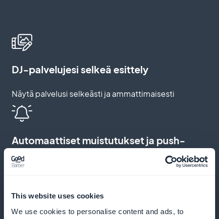
DJ-palvelujesi selkeä esittely
Näytä palvelusi selkeästi ja ammattimaisesti
Automaattiset muistutukset ja push-
ilmoitukset
Lähetä muistutuksia ja ilmoituksia, jotta vähennät
tulematta jättämisiä ja kannustat säännöllisiin
This website uses cookies
varauksiin
We use cookies to personalise content and ads, to