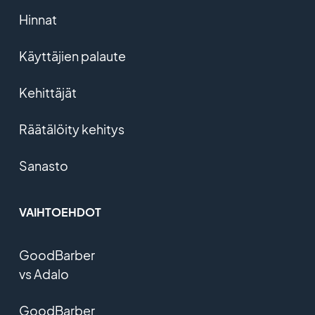
Hinnat
Käyttäjien palaute
Kehittäjät
Räätälöity kehitys
Sanasto
VAIHTOEHDOT
GoodBarber
vs Adalo
GoodBarber