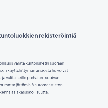
kuntoluokkien rekisteröintiä
llisuus varata kuntoiluhetki suoraan
visen käyttöliittymän ansiosta he voivat
a ja valita heille parhaiten sopivan
apumatta jättämisiä automaattisten
akenna asiakasuskollisuutta.