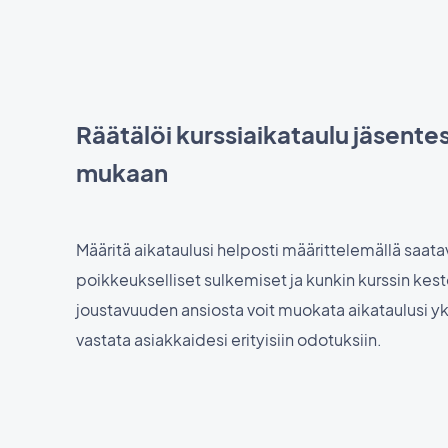
Räätälöi kurssiaikataulu jäsente
mukaan
Määritä aikataulusi helposti määrittelemällä saata
poikkeukselliset sulkemiset ja kunkin kurssin kes
joustavuuden ansiosta voit muokata aikataulusi yksi
vastata asiakkaidesi erityisiin odotuksiin.