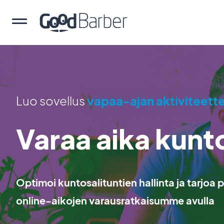
Luo sovellus
vapaa-ajan aktiviteette
Varaa aika kunto
Optimoi kuntosalituntien hallinta ja tarjo
online-aikojen varausratkaisumme avulla