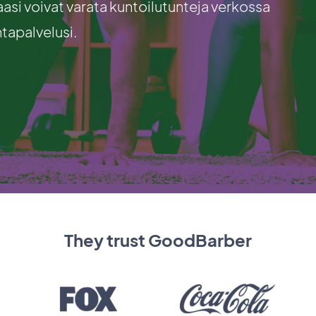
kaasi voivat varata kuntoilutunteja verkossa
ntapalvelusi.
They trust GoodBarber