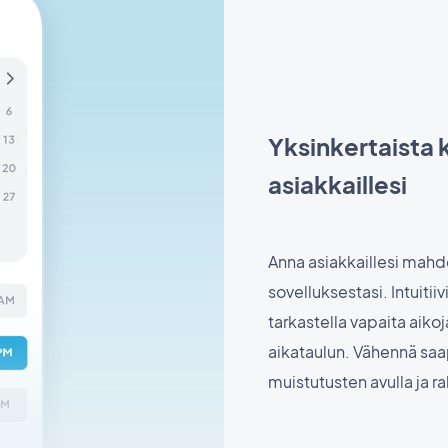
Yksinkertaista 
asiakkaillesi
Anna asiakkaillesi mahdo
sovelluksestasi. Intuitii
tarkastella vapaita aikoj
aikataulun. Vähennä sa
muistutusten avulla ja r