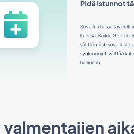
Pidä istunnot tä
Sovellus takaa täydelli
kanssa. Kaikki Google-k
välittömästi sovellukse
synkronointi välttää kale
hallinnan.
e valmentajien aik