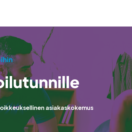
ihin
ilutunnille
a poikkeuksellinen asiakaskokemus