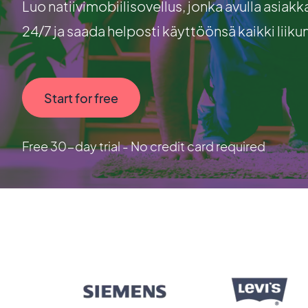
Luo natiivimobiilisovellus, jonka avulla asiak
24/7 ja saada helposti käyttöönsä kaikki liiku
Start for free
Free 30-day trial - No credit card required