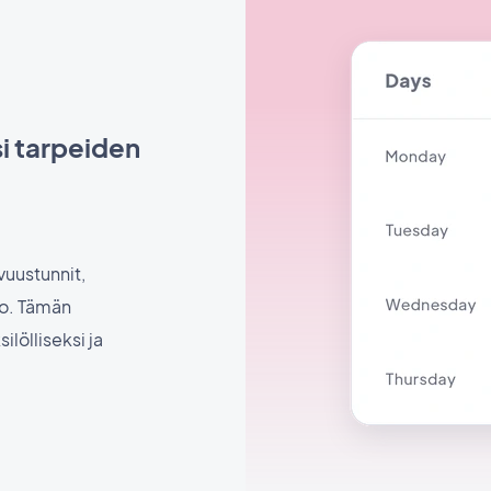
si tarpeiden
vuustunnit,
to. Tämän
lölliseksi ja