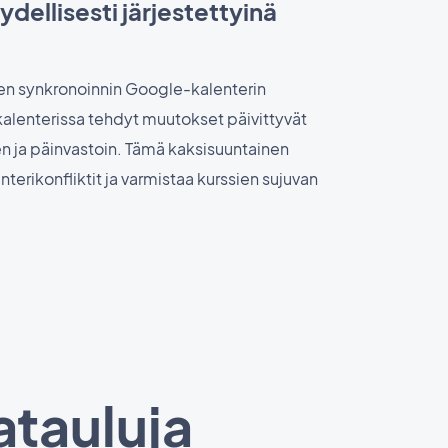
ydellisesti järjestettyinä
sen synkronoinnin Google-kalenterin
alenterissa tehdyt muutokset päivittyvät
en ja päinvastoin. Tämä kaksisuuntainen
nterikonfliktit ja varmistaa kurssien sujuvan
atauluja