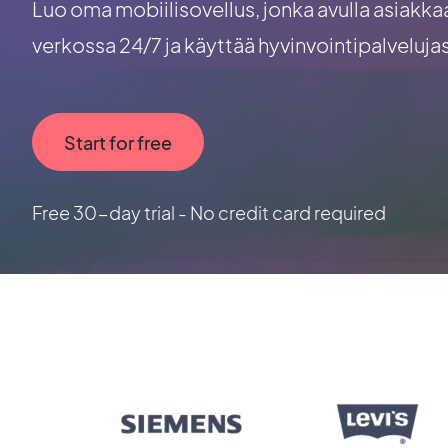
Luo oma mobiilisovellus, jonka avulla asiakk
verkossa 24/7 ja käyttää hyvinvointipalvelujas
Start for free
Free 30-day trial - No credit card required