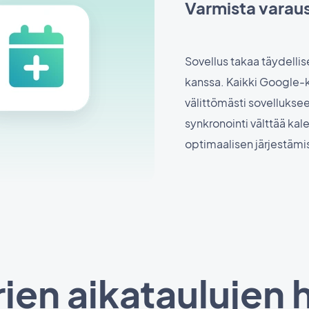
Varmista varaus
Sovellus takaa täydelli
kanssa. Kaikki Google-k
välittömästi sovelluksee
synkronointi välttää kal
optimaalisen järjestämi
ien aikataulujen h