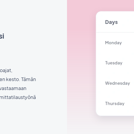
si
oajat,
sen kesto. Tämän
i vastaamaan
 mittatilaustyönä