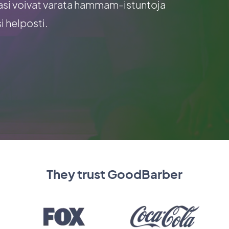
aasi voivat varata hammam-istuntoja
i helposti.
They trust GoodBarber