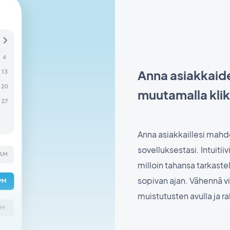
Anna asiakkaide
muutamalla kli
Anna asiakkaillesi mahd
sovelluksestasi. Intuitii
milloin tahansa tarkastel
sopivan ajan. Vähennä v
muistutusten avulla ja r