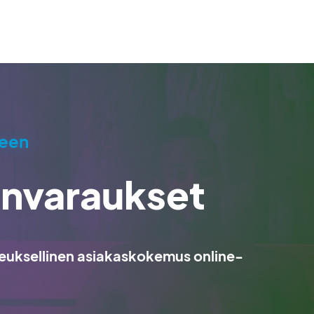
teen
nvaraukset
keuksellinen asiakaskokemus online-