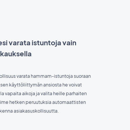
si varata istuntoja vain
kkauksella
ollisuus varata hammam-istuntoja suoraan
visen käyttöliittymän ansiosta he voivat
la vapaita aikoja ja valita heille parhaiten
iime hetken peruutuksia automaattisten
akenna asiakasuskollisuutta.