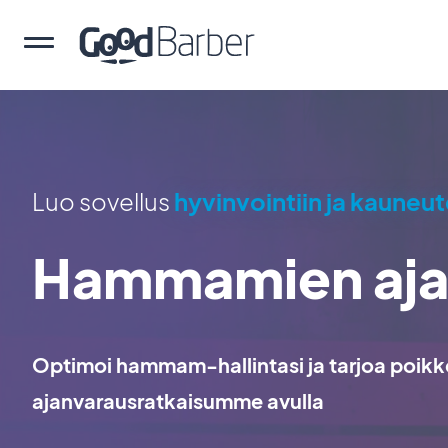
Luo sovellus
hyvinvointiin ja kauneu
Hammamien aja
Optimoi hammam-hallintasi ja tarjoa poik
ajanvarausratkaisumme avulla