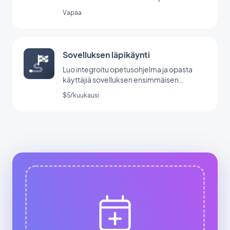
Vapaa
Sovelluksen läpikäynti
Luo integroitu opetusohjelma ja opasta
käyttäjiä sovelluksen ensimmäisen
käynnistyksen aikana.
$5/kuukausi