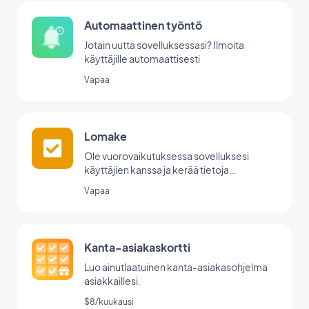
Automaattinen työntö
Jotain uutta sovelluksessasi? Ilmoita
käyttäjille automaattisesti
Vapaa
Lomake
Ole vuorovaikutuksessa sovelluksesi
käyttäjien kanssa ja kerää tietoja
GoodBarberin lomakeintegraation avulla.
Vapaa
Kanta-asiakaskortti
Luo ainutlaatuinen kanta-asiakasohjelma
asiakkaillesi.
$8/kuukausi