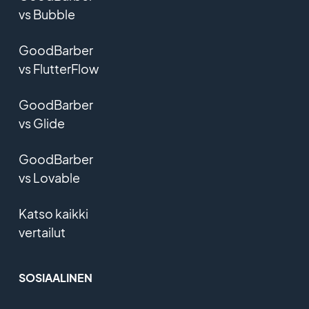
vs Bubble
GoodBarber
vs FlutterFlow
GoodBarber
vs Glide
GoodBarber
vs Lovable
Katso kaikki
vertailut
SOSIAALINEN