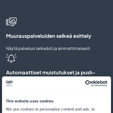
Muurauspalveluiden selkeä esittely
Näytä palvelusi selkeästi ja ammattimaisesti
Automaattiset muistutukset ja push-
ilmoitukset
Lähetä muistutuksia ja ilmoituksia, jotta vähennät
tulematta jättämisiä ja kannustat säännöllisiin
This website uses cookies
varauksiin
We use cookies to personalise content and ads, to