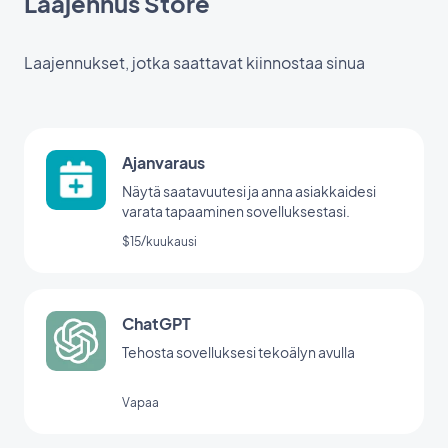
Laajennus Store
Laajennukset, jotka saattavat kiinnostaa sinua
Ajanvaraus
Näytä saatavuutesi ja anna asiakkaidesi
varata tapaaminen sovelluksestasi.
$15/kuukausi
ChatGPT
Tehosta sovelluksesi tekoälyn avulla
Vapaa