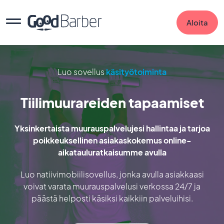
Aloita
Luo sovellus
käsityötoiminta
Tiilimuurareiden tapaamiset
Yksinkertaista muurauspalvelujesi hallintaa ja tarjoa
poikkeuksellinen asiakaskokemus online-
aikatauluratkaisumme avulla
Luo natiivimobiilisovellus, jonka avulla asiakkaasi
voivat varata muurauspalvelusi verkossa 24/7 ja
päästä helposti käsiksi kaikkiin palveluihisi.