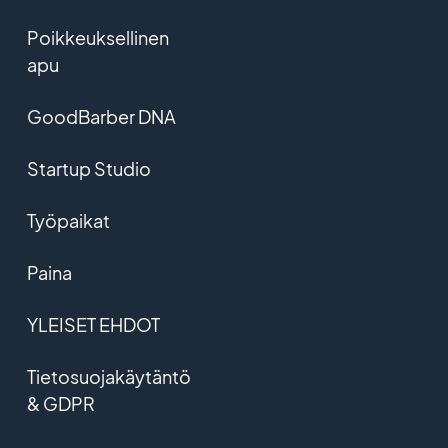
Poikkeuksellinen
apu
GoodBarber DNA
Startup Studio
Työpaikat
Paina
YLEISET EHDOT
Tietosuojakäytäntö
& GDPR