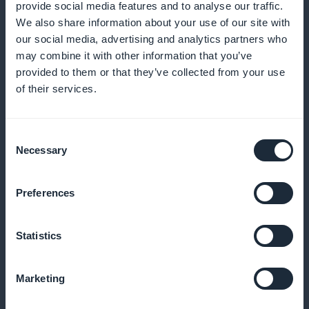
provide social media features and to analyse our traffic.
We also share information about your use of our site with
our social media, advertising and analytics partners who
Kanta-asiakasohjelma asiakkaillesi
may combine it with other information that you’ve
provided to them or that they’ve collected from your use
Palkitse uskollisia asiakkaitasi ainutlaatuisilla eduilla
of their services.
ja palkkioilla
Consent
Necessary
Selection
Eksklusiivinen jäsenkortti
Preferences
Tarjoa ainutlaatuisia etuja vakioasiakkaillesi
Statistics
Palvelun suorituskyvyn analysointi
Marketing
Käytä tilastoja palveluidemme optimointiin ja