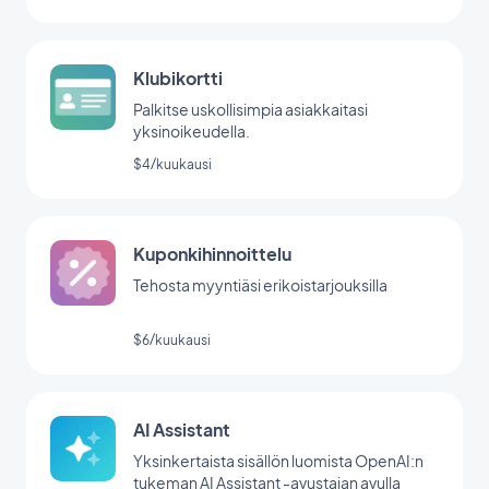
Klubikortti
Palkitse uskollisimpia asiakkaitasi
yksinoikeudella.
$4/kuukausi
Kuponkihinnoittelu
Tehosta myyntiäsi erikoistarjouksilla
$6/kuukausi
AI Assistant
Yksinkertaista sisällön luomista OpenAI:n
tukeman AI Assistant -avustajan avulla