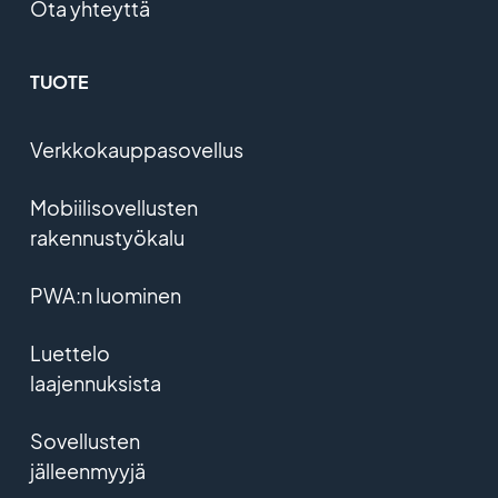
Ota yhteyttä
TUOTE
Verkkokauppasovellus
Mobiilisovellusten
rakennustyökalu
PWA:n luominen
Luettelo
laajennuksista
Sovellusten
jälleenmyyjä