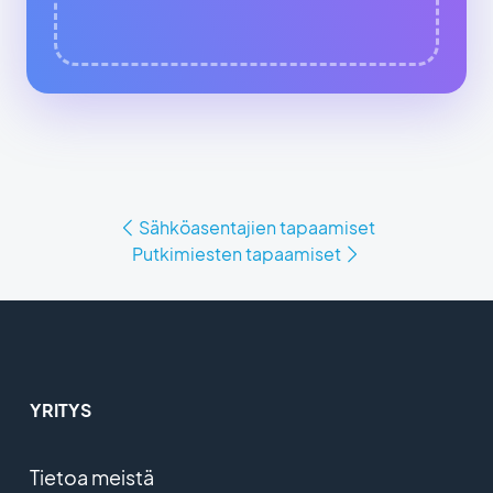
Sähköasentajien tapaamiset
Putkimiesten tapaamiset
YRITYS
Tietoa meistä