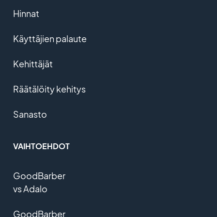
Hinnat
Käyttäjien palaute
Kehittäjät
Räätälöity kehitys
Sanasto
VAIHTOEHDOT
GoodBarber
vs Adalo
GoodBarber