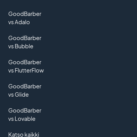
GoodBarber
vs Adalo
GoodBarber
vs Bubble
GoodBarber
vs FlutterFlow
GoodBarber
vs Glide
GoodBarber
vs Lovable
Katso kaikki