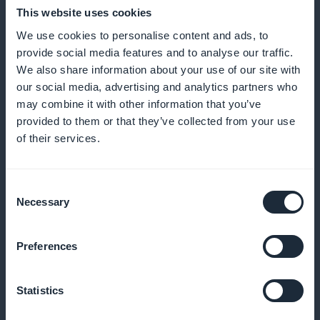
Lähetä muistutuksia ja ilmoituksia poissaolojen
This website uses cookies
vähentämiseksi ja matkailijoiden sitoutumisen
We use cookies to personalise content and ads, to
provide social media features and to analyse our traffic.
parantamiseksi
We also share information about your use of our site with
our social media, advertising and analytics partners who
may combine it with other information that you’ve
provided to them or that they’ve collected from your use
Kanta-asiakasohjelma asiakkaillesi
of their services.
Palkitse uskollisia asiakkaitasi ainutlaatuisilla eduilla
ja palkkioilla
Consent
Necessary
Selection
Preferences
Premium-jäsenkortti
Tarjoa ainutlaatuisia etuja vakioasiakkaillesi
Statistics