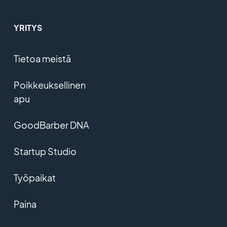
YRITYS
Tietoa meistä
Poikkeuksellinen
apu
GoodBarber DNA
Startup Studio
Työpaikat
Paina