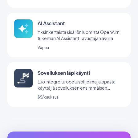
AI Assistant
Yksinkertaista sisällön luomista OpenAI:n
tukeman AI Assistant -avustajan avulla
Vapaa
Sovelluksen läpikäynti
Luo integroitu opetusohjelma ja opasta
käyttäjiä sovelluksen ensimmäisen
käynnistyksen aikana.
$5/kuukausi