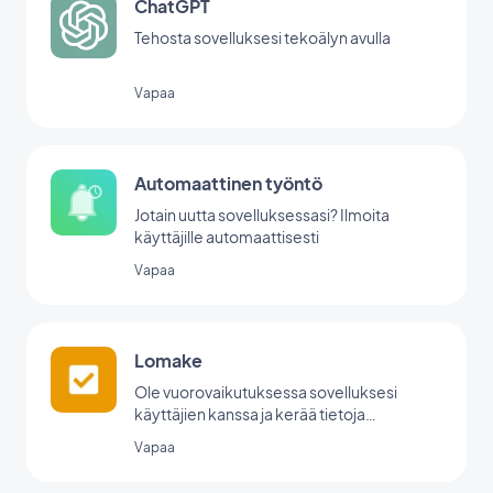
ChatGPT
Tehosta sovelluksesi tekoälyn avulla
Vapaa
Automaattinen työntö
Jotain uutta sovelluksessasi? Ilmoita
käyttäjille automaattisesti
Vapaa
Lomake
Ole vuorovaikutuksessa sovelluksesi
käyttäjien kanssa ja kerää tietoja
GoodBarberin lomakeintegraation avulla.
Vapaa