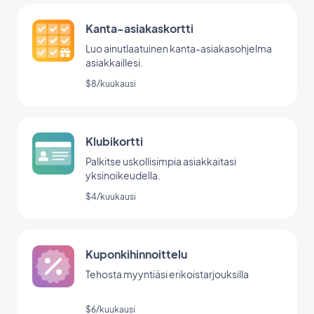
Kanta-asiakaskortti
Luo ainutlaatuinen kanta-asiakasohjelma
asiakkaillesi.
$8/kuukausi
Klubikortti
Palkitse uskollisimpia asiakkaitasi
yksinoikeudella.
$4/kuukausi
Kuponkihinnoittelu
Tehosta myyntiäsi erikoistarjouksilla
$6/kuukausi