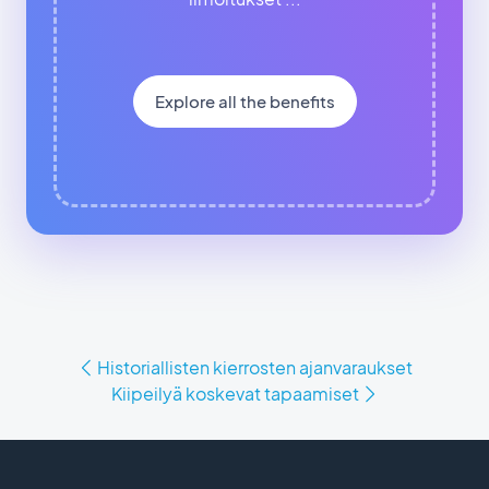
Explore all the benefits
Historiallisten kierrosten ajanvaraukset
Kiipeilyä koskevat tapaamiset