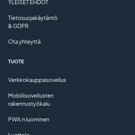
YLEISET EHDOT
Tietosuojakäytäntö
& GDPR
Ota yhteyttä
TUOTE
Verkkokauppasovellus
Mobiilisovellusten
rakennustyökalu
PWA:n luominen
Luettelo