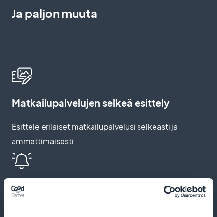
Ja paljon muuta
Matkailupalvelujen selkeä esittely
Esittele erilaiset matkailupalvelusi selkeästi ja
ammattimaisesti
Push-ilmoitukset ja automaattiset
muistutukset