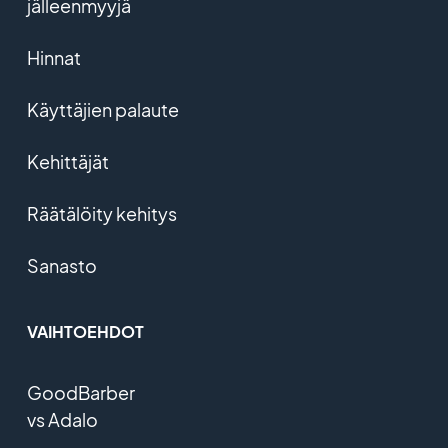
jälleenmyyjä
Hinnat
Käyttäjien palaute
Kehittäjät
Räätälöity kehitys
Sanasto
VAIHTOEHDOT
GoodBarber
vs Adalo