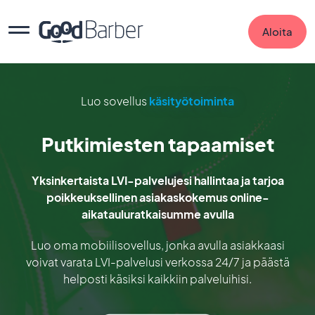
Aloita
Luo sovellus
käsityötoiminta
Putkimiesten tapaamiset
Yksinkertaista LVI-palvelujesi hallintaa ja tarjoa
poikkeuksellinen asiakaskokemus online-
aikatauluratkaisumme avulla
Luo oma mobiilisovellus, jonka avulla asiakkaasi
voivat varata LVI-palvelusi verkossa 24/7 ja päästä
helposti käsiksi kaikkiin palveluihisi.