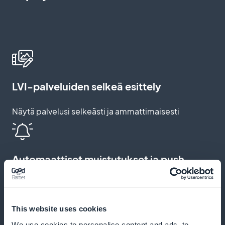
LVI-palveluiden selkeä esittely
Näytä palvelusi selkeästi ja ammattimaisesti
Automaattiset muistutukset ja push-
ilmoitukset
Lähetä muistutuksia ja ilmoituksia, jotta vähennät
This website uses cookies
tulematta jättämisiä ja kannustat säännöllisiin
We use cookies to personalise content and ads, to