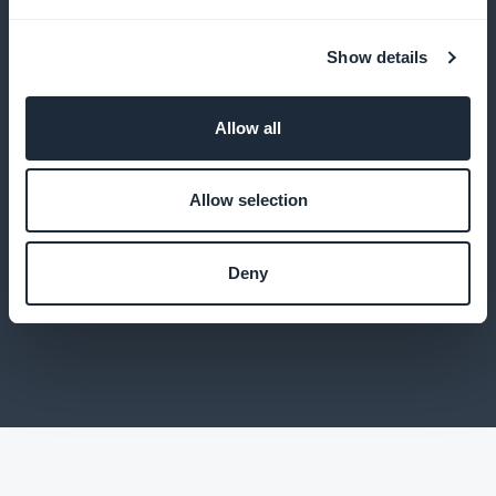
Käytä tilastoja palveluidemme optimointiin ja
Show details
asiakkaidemme tarpeiden ymmärtämiseen
Allow all
Optimaalinen käyttäjäkokemus
Allow selection
Tarjoa suorituskykyinen sovellus, jossa on kaikki
natiivisovelluksen ominaisuudet
Deny