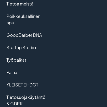
Tietoa meistä
Poikkeuksellinen
apu
GoodBarber DNA
Startup Studio
Työpaikat
Paina
YLEISET EHDOT
Tietosuojakäytäntö
& GDPR