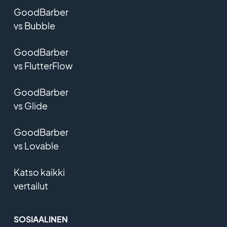
GoodBarber
vs Bubble
GoodBarber
vs FlutterFlow
GoodBarber
vs Glide
GoodBarber
vs Lovable
Katso kaikki
vertailut
SOSIAALINEN