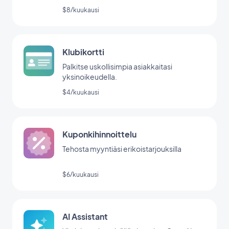
$8/kuukausi
Klubikortti
Palkitse uskollisimpia asiakkaitasi
yksinoikeudella.
$4/kuukausi
Kuponkihinnoittelu
Tehosta myyntiäsi erikoistarjouksilla
$6/kuukausi
AI Assistant