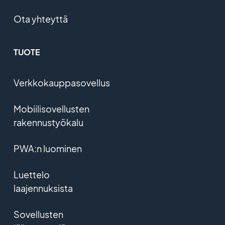
Ota yhteyttä
TUOTE
Verkkokauppasovellus
Mobiilisovellusten
rakennustyökalu
PWA:n luominen
Luettelo
laajennuksista
Sovellusten