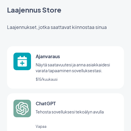
Laajennus Store
Laajennukset, jotka saattavat kiinnostaa sinua
Ajanvaraus
Näytä saatavuutesi ja anna asiakkaidesi
varata tapaaminen sovelluksestasi.
$15/kuukausi
ChatGPT
Tehosta sovelluksesi tekoälyn avulla
Vapaa