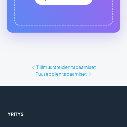
Tiilimuurareiden tapaamiset
Puuseppien tapaamiset
YRITYS