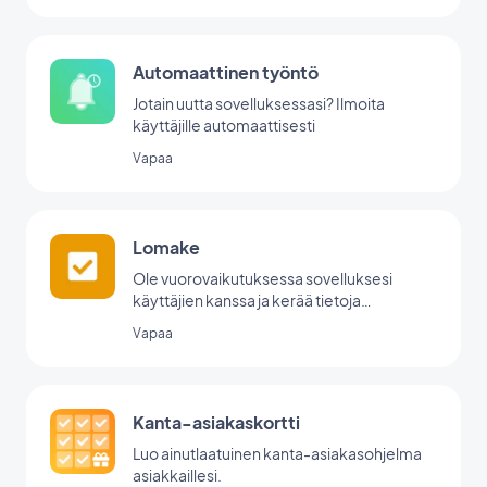
Automaattinen työntö
Jotain uutta sovelluksessasi? Ilmoita
käyttäjille automaattisesti
Vapaa
Lomake
Ole vuorovaikutuksessa sovelluksesi
käyttäjien kanssa ja kerää tietoja
GoodBarberin lomakeintegraation avulla.
Vapaa
Kanta-asiakaskortti
Luo ainutlaatuinen kanta-asiakasohjelma
asiakkaillesi.