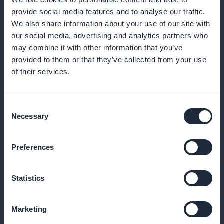
varauksiin
provide social media features and to analyse our traffic.
We also share information about your use of our site with
our social media, advertising and analytics partners who
may combine it with other information that you’ve
Kanta-asiakasohjelma asiakkaillesi
provided to them or that they’ve collected from your use
of their services.
Palkitse uskollisia asiakkaitasi ainutlaatuisilla eduilla
ja palkkioilla
Consent
Necessary
Selection
Eksklusiivinen jäsenkortti
Preferences
Tarjoa ainutlaatuisia etuja vakioasiakkaillesi
Statistics
Marketing
Palvelun suorituskyvyn analysointi