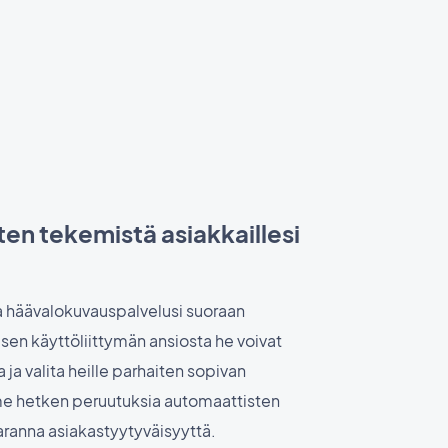
en tekemistä asiakkaillesi
a häävalokuvauspalvelusi suoraan
visen käyttöliittymän ansiosta he voivat
a ja valita heille parhaiten sopivan
me hetken peruutuksia automaattisten
aranna asiakastyytyväisyyttä.