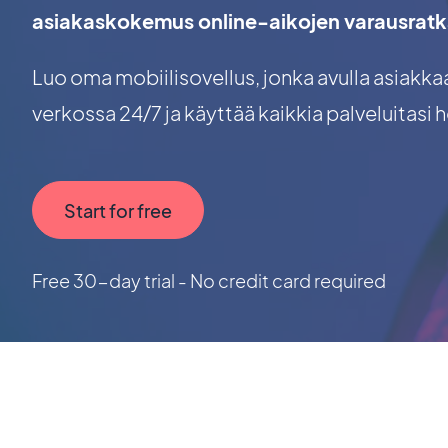
asiakaskokemus online-aikojen varausrat
Luo oma mobiilisovellus, jonka avulla asiakka
verkossa 24/7 ja käyttää kaikkia palveluitasi h
Start for free
Free 30-day trial - No credit card required