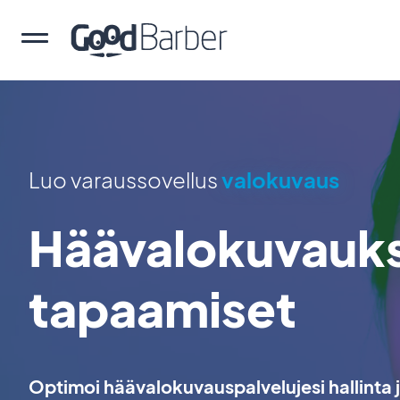
Luo varaussovellus
valokuvaus
Häävalokuvauk
tapaamiset
Optimoi häävalokuvauspalvelujesi hallinta j