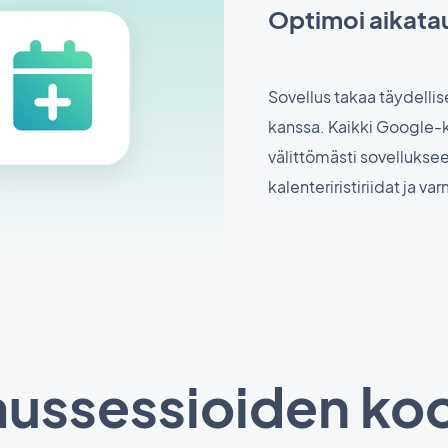
Optimoi aikatau
Sovellus takaa täydelli
kanssa. Kaikki Google-k
välittömästi sovelluksee
kalenteriristiriidat ja v
ussessioiden koo