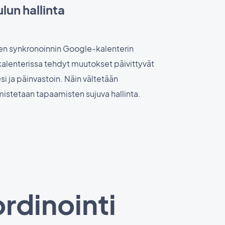
lun hallinta
sen synkronoinnin Google-kalenterin
alenterissa tehdyt muutokset päivittyvät
si ja päinvastoin. Näin vältetään
armistetaan tapaamisten sujuva hallinta.
rdinointi