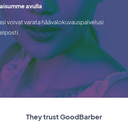
kaisumme avulla
asi voivat varata häävalokuvauspalvelusi
elposti.
They trust GoodBarber