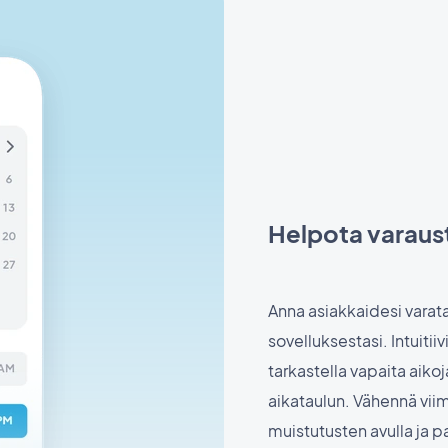
Helpota varaust
Anna asiakkaidesi varat
sovelluksestasi. Intuitii
tarkastella vapaita aikoj
aikataulun. Vähennä vii
muistutusten avulla ja p