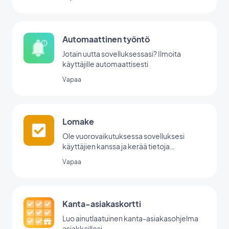
Automaattinen työntö
Jotain uutta sovelluksessasi? Ilmoita
käyttäjille automaattisesti
Vapaa
Lomake
Ole vuorovaikutuksessa sovelluksesi
käyttäjien kanssa ja kerää tietoja
GoodBarberin lomakeintegraation avulla.
Vapaa
Kanta-asiakaskortti
Luo ainutlaatuinen kanta-asiakasohjelma
asiakkaillesi.