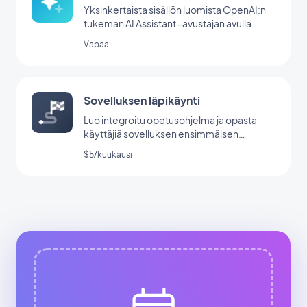
Yksinkertaista sisällön luomista OpenAI:n
tukeman AI Assistant -avustajan avulla
Vapaa
Sovelluksen läpikäynti
Luo integroitu opetusohjelma ja opasta
käyttäjiä sovelluksen ensimmäisen
käynnistyksen aikana.
$5/kuukausi