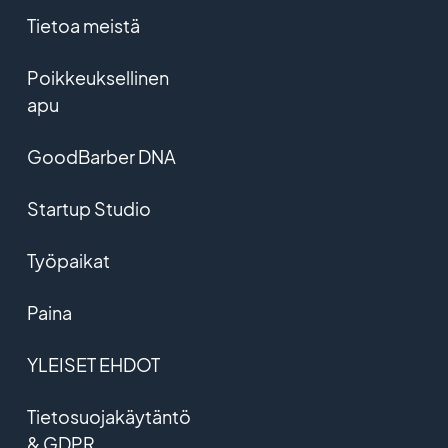
Tietoa meistä
Poikkeuksellinen
apu
GoodBarber DNA
Startup Studio
Työpaikat
Paina
YLEISET EHDOT
Tietosuojakäytäntö
& GDPR