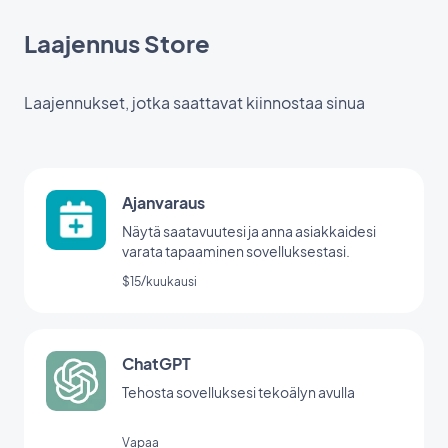
Laajennus Store
Laajennukset, jotka saattavat kiinnostaa sinua
Ajanvaraus
Näytä saatavuutesi ja anna asiakkaidesi
varata tapaaminen sovelluksestasi.
$15/kuukausi
ChatGPT
Tehosta sovelluksesi tekoälyn avulla
Vapaa