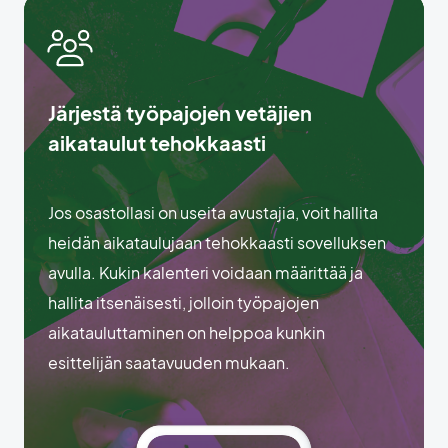
Järjestä työpajojen vetäjien
aikataulut tehokkaasti
Jos osastollasi on useita avustajia, voit hallita
heidän aikataulujaan tehokkaasti sovelluksen
avulla. Kukin kalenteri voidaan määrittää ja
hallita itsenäisesti, jolloin työpajojen
aikatauluttaminen on helppoa kunkin
esittelijän saatavuuden mukaan.