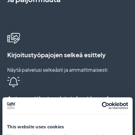
Kirjoitustyöpajojen selkeä esittely
Näytä palvelusi selkeästi ja ammattimaisesti
Automaattiset muistutukset ja push-
ilmoitukset
Muistutusten ja ilmoitusten lähettäminen, jotta
This website uses cookies
voidaan vähentää saapumatta jättämisiä ja kannustaa