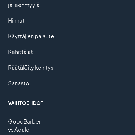
jälleenmyyjä
Hinnat
Käyttäjien palaute
Kehittäjät
Räätälöity kehitys
Sanasto
VAIHTOEHDOT
GoodBarber
vs Adalo