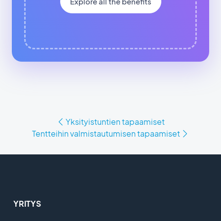
Explore all the benefits
Yksityistuntien tapaamiset
Tentteihin valmistautumisen tapaamiset
YRITYS