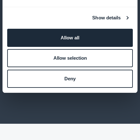
Käytä tilastoja optimoidaksesi palvelujasi ja
Show details
ymmärtääksesi osallistujien tarpeita
Allow all
Optimaalinen käyttäjäkokemus
Allow selection
Tarjoa suorituskykyinen sovellus, jossa on kaikki
natiivisovelluksen ominaisuudet
Deny