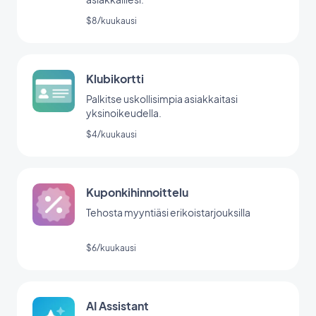
$8/kuukausi
Klubikortti
Palkitse uskollisimpia asiakkaitasi
yksinoikeudella.
$4/kuukausi
Kuponkihinnoittelu
Tehosta myyntiäsi erikoistarjouksilla
$6/kuukausi
AI Assistant