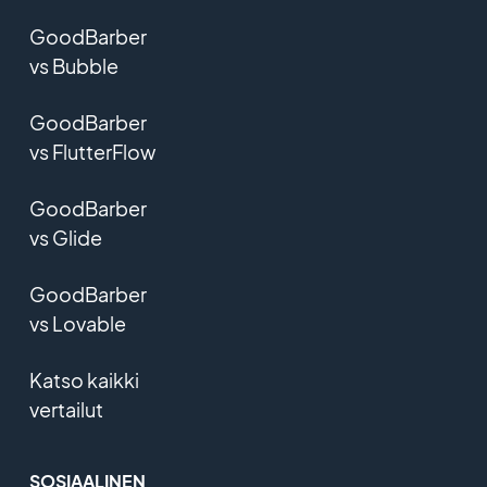
GoodBarber
vs Bubble
GoodBarber
vs FlutterFlow
GoodBarber
vs Glide
GoodBarber
vs Lovable
Katso kaikki
vertailut
SOSIAALINEN