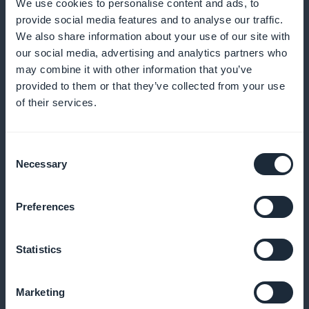
We use cookies to personalise content and ads, to
säännöllisiin rekisteröinteihin
provide social media features and to analyse our traffic.
We also share information about your use of our site with
our social media, advertising and analytics partners who
may combine it with other information that you’ve
Kanta-asiakasohjelma osallistujille
provided to them or that they’ve collected from your use
of their services.
Palkitse uskolliset osallistujasi ainutlaatuisilla eduilla
ja palkinnoilla
Consent
Necessary
Selection
Eksklusiivinen jäsenkortti
Preferences
Tarjoa eksklusiivisia etuja säännöllisille osallistujillesi
Statistics
Marketing
Työpajan suorituskyvyn analyysi