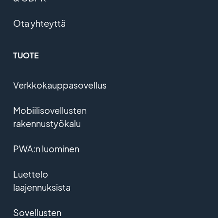
Ota yhteyttä
TUOTE
Verkkokauppasovellus
Mobiilisovellusten
rakennustyökalu
PWA:n luominen
Luettelo
laajennuksista
Sovellusten