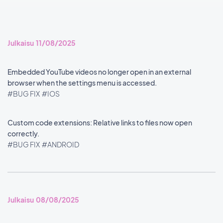
Julkaisu 11/08/2025
Embedded YouTube videos no longer open in an external
browser when the settings menu is accessed.
#BUG FIX
#IOS
Custom code extensions: Relative links to files now open
correctly.
#BUG FIX
#ANDROID
Julkaisu 08/08/2025