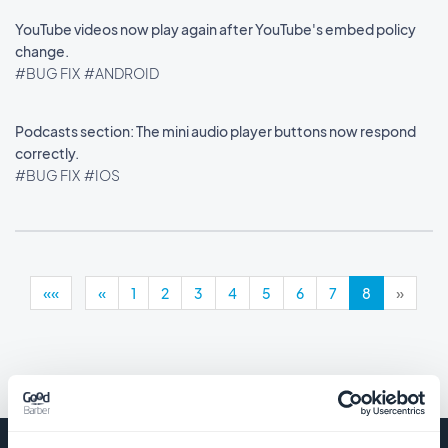
YouTube videos now play again after YouTube's embed policy
change.
#BUG FIX
#ANDROID
Podcasts section: The mini audio player buttons now respond
correctly.
#BUG FIX
#IOS
««
«
1
2
3
4
5
6
7
8
»