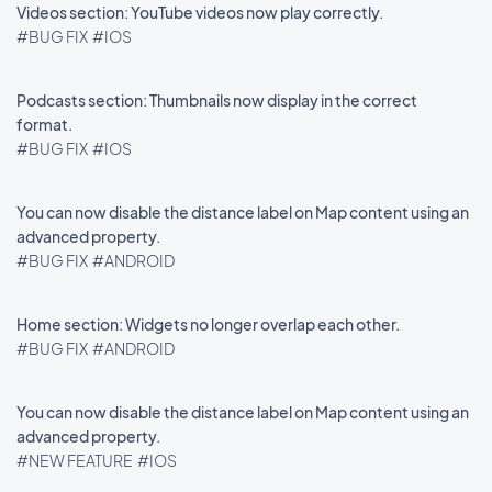
Videos section: YouTube videos now play correctly.
#BUG FIX
#IOS
Podcasts section: Thumbnails now display in the correct
format.
#BUG FIX
#IOS
You can now disable the distance label on Map content using an
advanced property.
#BUG FIX
#ANDROID
Home section: Widgets no longer overlap each other.
#BUG FIX
#ANDROID
You can now disable the distance label on Map content using an
advanced property.
#NEW FEATURE
#IOS