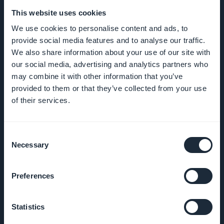
This website uses cookies
We use cookies to personalise content and ads, to
YRITYS
provide social media features and to analyse our traffic.
We also share information about your use of our site with
Tietoa meistä
our social media, advertising and analytics partners who
may combine it with other information that you’ve
provided to them or that they’ve collected from your use
Poikkeuksellinen
of their services.
apu
GoodBarber DNA
Consent
Necessary
Selection
Startup Studio
Preferences
Työpaikat
Statistics
Paina