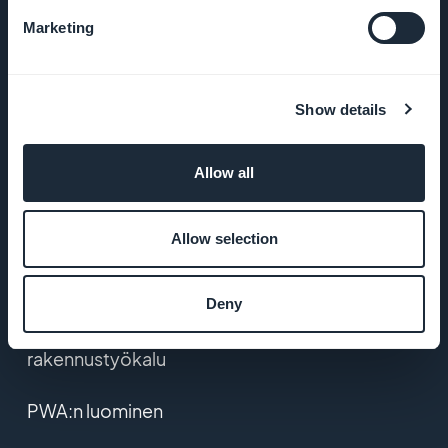
YLEISET EHDOT
Marketing
Tietosuojakäytäntö
& GDPR
Show details
Ota yhteyttä
Allow all
TUOTE
Allow selection
Verkkokauppasovellus
Deny
Mobiilisovellusten
rakennustyökalu
PWA:n luominen