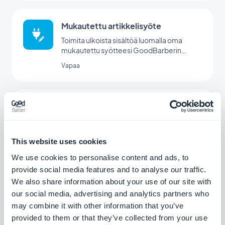
Mukautettu artikkelisyöte
Toimita ulkoista sisältöä luomalla oma
mukautettu syötteesi GoodBarberin
mukautetun integraation avulla.
Vapaa
RSS-syöte
Synkronoi ulkoinen verkkosisältö
sovellukseesi GoodBarberin RSS-
syöteintegraation avulla.
This website uses cookies
Vapaa
We use cookies to personalise content and ads, to
provide social media features and to analyse our traffic.
We also share information about your use of our site with
Google Sitemap & Search Console
our social media, advertising and analytics partners who
Optimoi PWA:n näkyvyys Googlessa.
may combine it with other information that you’ve
provided to them or that they’ve collected from your use