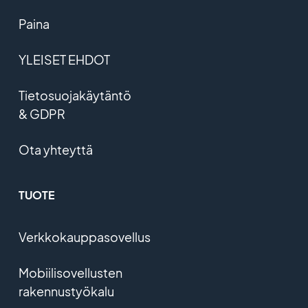
Paina
YLEISET EHDOT
Tietosuojakäytäntö
& GDPR
Ota yhteyttä
TUOTE
Verkkokauppasovellus
Mobiilisovellusten
rakennustyökalu