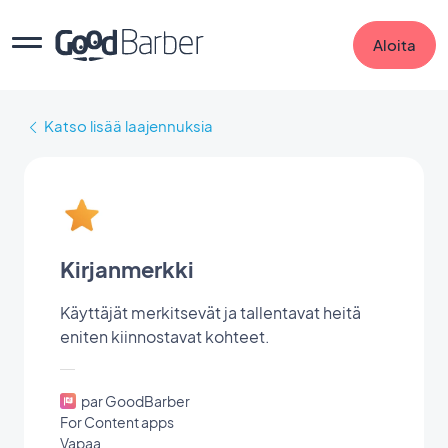
Aloita
Katso lisää laajennuksia
Kirjanmerkki
Käyttäjät merkitsevät ja tallentavat heitä
eniten kiinnostavat kohteet.
par GoodBarber
For Content apps
Vapaa