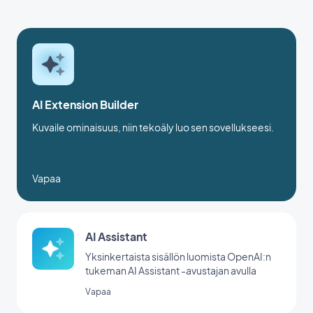
AI Extension Builder
Kuvaile ominaisuus, niin tekoäly luo sen sovellukseesi.
Vapaa
AI Assistant
Yksinkertaista sisällön luomista OpenAI:n
tukeman AI Assistant -avustajan avulla
Vapaa