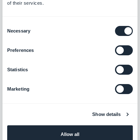
Vapaa
of their services.
Consent
Jakamisen optimointi sosiaalisissa
Necessary
Selection
verkostoissa
Paranna PWA:n näkyvyyttä sosiaalisissa
verkostoissa optimoimalla metatiedot
Preferences
jakamista varten.
Vapaa
Statistics
Sisällönhallintajärjestelmä
Marketing
Luo kaikentyyppistä sisältöä suoraan back
office -toimistostasi.
Vapaa
Show details
Allow all
CMS Tietoja