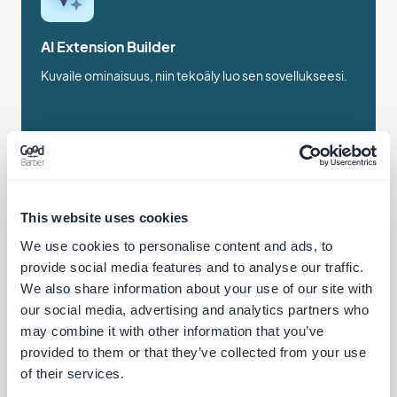
AI Extension Builder
Kuvaile ominaisuus, niin tekoäly luo sen sovellukseesi.
Vapaa
AI Assistant
This website uses cookies
Yksinkertaista sisällön luomista OpenAI:n
We use cookies to personalise content and ads, to
tukeman AI Assistant -avustajan avulla
provide social media features and to analyse our traffic.
Vapaa
We also share information about your use of our site with
our social media, advertising and analytics partners who
may combine it with other information that you’ve
provided to them or that they’ve collected from your use
Schema.org
of their services.
Optimoi hakutulokset PWA:n jäsennellyn