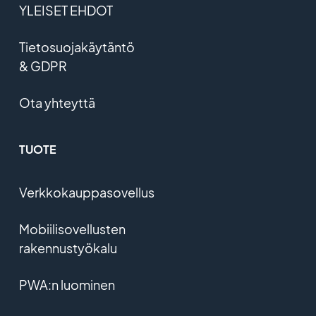
YLEISET EHDOT
Tietosuojakäytäntö
& GDPR
Ota yhteyttä
TUOTE
Verkkokauppasovellus
Mobiilisovellusten
rakennustyökalu
PWA:n luominen