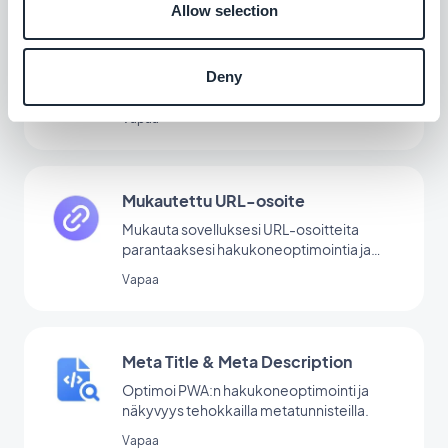
Allow selection
Automaattinen URL-osoitteen
uudelleenohjaus
Pidä linkit aktiivisina ja optimoi SEO
Deny
Vapaa
Mukautettu URL-osoite
Mukauta sovelluksesi URL-osoitteita
parantaaksesi hakukoneoptimointia ja
tehdessäsi linkeistä helpommin luettavia ja
Vapaa
jaettavia.
Meta Title & Meta Description
Optimoi PWA:n hakukoneoptimointi ja
näkyvyys tehokkailla metatunnisteilla.
Vapaa