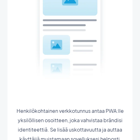
Henkilökohtainen verkkotunnus antaa PWA:lle
yksilöllisen osoitteen, joka vahvistaa brändisi
identiteettiä. Se lisää uskottavuutta ja auttaa
käyttäjiä muistamaan sovelluksesi helposti,