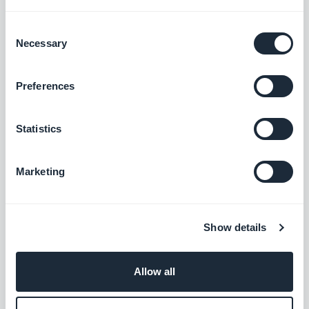
datan avulla.
Vapaa
Consent
Necessary
Selection
Google Sitemap & Search Console
Preferences
Optimoi PWA:n näkyvyys Googlessa.
Statistics
Vapaa
Marketing
Jakamisen optimointi sosiaalisissa
verkostoissa
Show details
Paranna PWA:n näkyvyyttä sosiaalisissa
verkostoissa optimoimalla metatiedot
jakamista varten.
Vapaa
Allow all