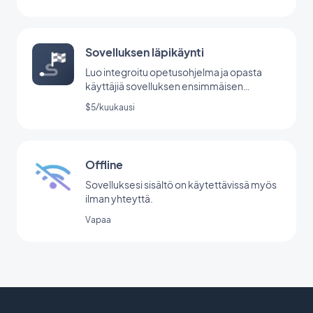
Sovelluksen läpikäynti
Luo integroitu opetusohjelma ja opasta
käyttäjiä sovelluksen ensimmäisen
käynnistyksen aikana.
$5/kuukausi
Offline
Sovelluksesi sisältö on käytettävissä myös
ilman yhteyttä.
Vapaa