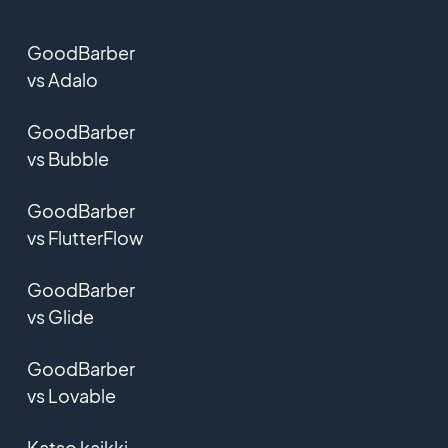
GoodBarber
vs Adalo
GoodBarber
vs Bubble
GoodBarber
vs FlutterFlow
GoodBarber
vs Glide
GoodBarber
vs Lovable
Katso kaikki