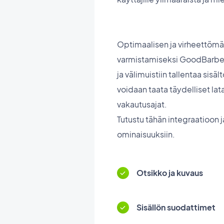
Optimaalisen ja virheettömä
varmistamiseksi GoodBarber
ja välimuistiin tallentaa sisältö
voidaan taata täydelliset lata
vakautusajat.
Tutustu tähän integraatioon j
ominaisuuksiin.
Otsikko ja kuvaus
Sisällön suodattimet