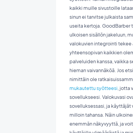
kaikki muille sivustoille lata
sinun ei tarvitse julkaista s
useita kertoja. GoodBarber ta
ulkoisen sisällön jakeluun, 
valokuvien integrointi teke
yhteensopivan kaikkien ole
palveluiden kanssa, vaikka se
hieman vaivannäköä. Jos etsim
nimittäin ole ratkaisuissam
mukautettu syötteesi
, jotta
sovellukseesi. Valokuvasi ov
sovelluksessasi, ja käyttäjät 
milloin tahansa. Näin ulkoinen
enemmän näkyvyyttä, ja voit 
käyttäjille ylimääräistä ja mi