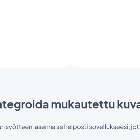
integroida mukautettu kuv
 syötteen, asenna se helposti sovellukseesi, jotta 