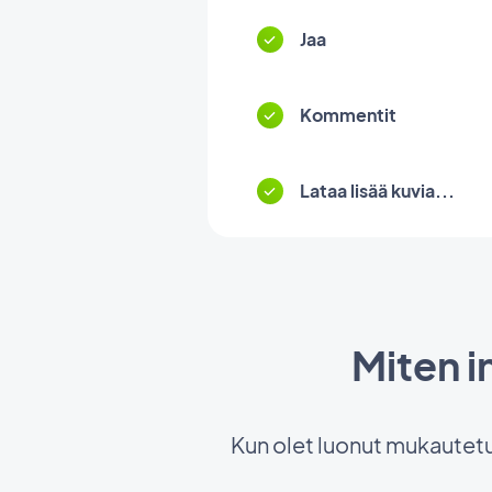
Jaa
Kommentit
Lataa lisää kuvia...
Miten 
Kun olet luonut mukautetun