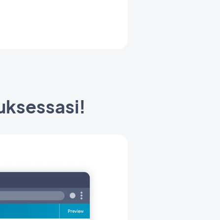
.
luksessasi!