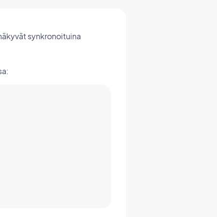
t näkyvät synkronoituina
sa: