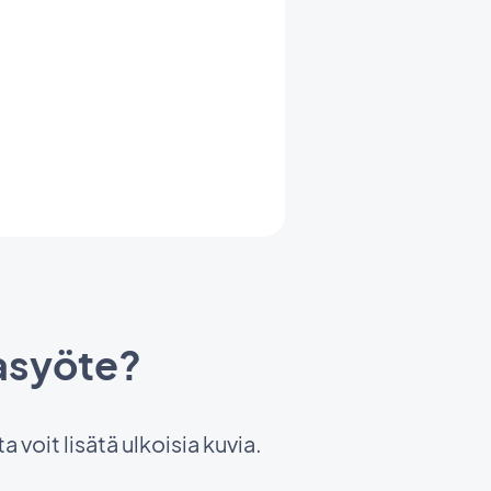
asyöte?
voit lisätä ulkoisia kuvia.