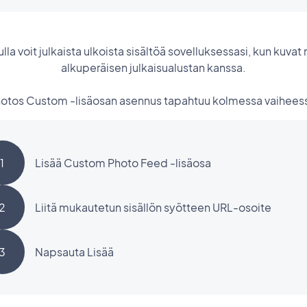
la voit julkaista ulkoista sisältöä sovelluksessasi, kun kuva
alkuperäisen julkaisualustan kanssa.
otos Custom -lisäosan asennus tapahtuu kolmessa vaihees
1
Lisää Custom Photo Feed -lisäosa
2
Liitä mukautetun sisällön syötteen URL-osoite
3
Napsauta Lisää