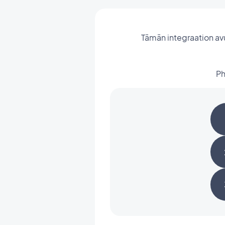
Tämän integraation avul
Ph