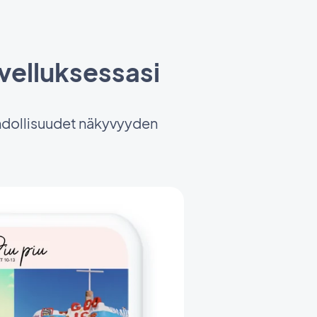
ovelluksessasi
ahdollisuudet näkyvyyden