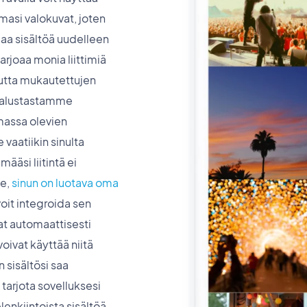
amasi valokuvat, joten
amaa sisältöä uudelleen
rjoaa monia liittimiä
mutta mukautettujen
e alustastamme
massa olevien
 vaatiikin sinulta
ääsi liitintä ei
me,
sinun on luotava oma
 voit integroida sen
at automaattisesti
voivat käyttää niitä
 sisältösi saa
tarjota sovelluksesi
elenkiintoista sisältöä.