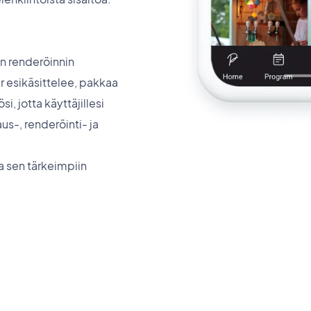
n renderöinnin
 esikäsittelee, pakkaa
si, jotta käyttäjillesi
us-, renderöinti- ja
a sen tärkeimpiin