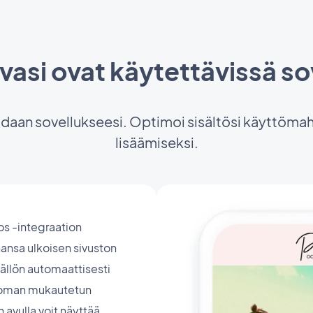
vasi ovat käytettävissä s
idaan sovellukseesi. Optimoi sisältösi käyttöm
lisäämiseksi.
s -integraation
ahansa ulkoisen sivuston
sällön automaattisesti
a oman mukautetun
 avulla voit näyttää