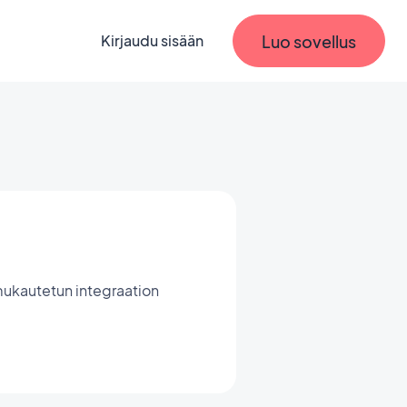
Luo sovellus
Kirjaudu sisään
mukautetun integraation