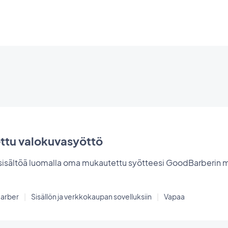
ttu valokuvasyöttö
 sisältöä luomalla oma mukautettu syötteesi GoodBarberin 
arber
|
Sisällön ja verkkokaupan sovelluksiin
|
Vapaa