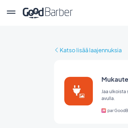
Katso lisää laajennuksia
Mukaute
Jaa ulkoista
avulla.
par GoodB