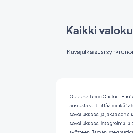
Kaikki valoku
Kuvajulkaisusi synkrono
GoodBarberin Custom Photo
ansiosta voit liittää minkä t
sovellukseesi ja jakaa sen si
sovellukseesi integroimall
syötteen. Tämän integraation