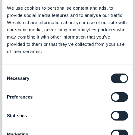
Vapaa
We use cookies to personalise content and ads, to
provide social media features and to analyse our traffic.
We also share information about your use of our site with
Typeform
our social media, advertising and analytics partners who
Luo Typeform-lomake ja lisää se
may combine it with other information that you’ve
sovellukseesi
provided to them or that they’ve collected from your use
Vapaa
of their services.
Consent
Jotform
Necessary
Selection
Integroi Jotform-lomakkeet sovellukseesi
Preferences
Vapaa
Statistics
AI Assistant
Yksinkertaista sisällön luomista OpenAI:n
Marketing