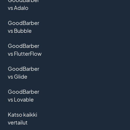
vs Adalo
GoodBarber
vs Bubble
GoodBarber
vs FlutterFlow
GoodBarber
vs Glide
GoodBarber
vs Lovable
Katso kaikki
vertailut