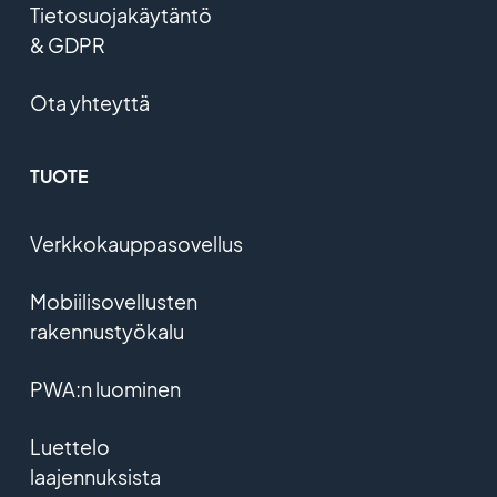
Tietosuojakäytäntö
& GDPR
Ota yhteyttä
TUOTE
Verkkokauppasovellus
Mobiilisovellusten
rakennustyökalu
PWA:n luominen
Luettelo
laajennuksista