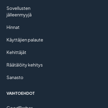
Sovellusten
jälleenmyyjä
Hinnat
Käyttäjien palaute
Kehittäjät
Räätälöity kehitys
Sanasto
VAIHTOEHDOT
GoodBarber