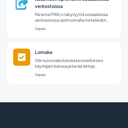
verkostoissa
Paranna PWA:n näkyvyyttä sosiaalisissa
verkostoissa optimoimalla metatiedot
jakamista varten.
Vapaa
Lomake
Ole vuorovaikutuksessa sovelluksesi
käyttäjien kanssa ja kerää tietoja
GoodBarberin lomakeintegraation avulla.
Vapaa