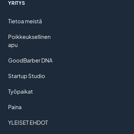
YRITYS
Tietoa meistä
Poikkeuksellinen
apu
GoodBarber DNA
Startup Studio
Työpaikat
Paina
YLEISET EHDOT