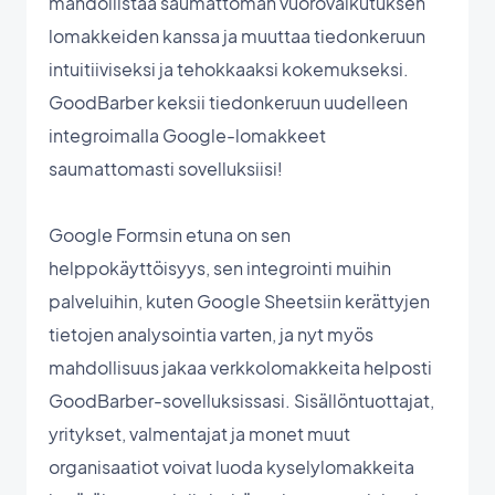
mahdollistaa saumattoman vuorovaikutuksen
lomakkeiden kanssa ja muuttaa tiedonkeruun
intuitiiviseksi ja tehokkaaksi kokemukseksi.
GoodBarber keksii tiedonkeruun uudelleen
integroimalla Google-lomakkeet
saumattomasti sovelluksiisi!
Google Formsin etuna on sen
helppokäyttöisyys, sen integrointi muihin
palveluihin, kuten Google Sheetsiin kerättyjen
tietojen analysointia varten, ja nyt myös
mahdollisuus jakaa verkkolomakkeita helposti
GoodBarber-sovelluksissasi. Sisällöntuottajat,
yritykset, valmentajat ja monet muut
organisaatiot voivat luoda kyselylomakkeita