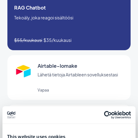
RAG Chatbot
Tekoäly, joka reagoi sisältöösi
$55/kuukausi
$35/kuukausi
Airtable-lomake
Lähetä tietoja Airtableen sovelluksestasi
Vapaa
SurveyMonkey
Kerää ja analysoi tietoja
This website uses cookies