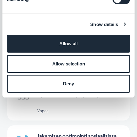
tukeman AI Assistant -avustajan avulla
Vapaa
Show details
Schema.org
Allow all
Optimoi hakutulokset PWA:n jäsennellyn
datan avulla.
Vapaa
Allow selection
Deny
Google Sitemap & Search Console
Optimoi PWA:n näkyvyys Googlessa.
Vapaa
Jakamisen optimointi sosiaalisissa