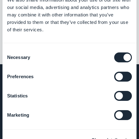
our social media, advertising and analytics partners who
may combine it with other information that you’ve
Liittyvät laajennukset
provided to them or that they’ve collected from your use
of their services.
Consent
Necessary
Selection
Preferences
YRITYS
Statistics
Tietoa meistä
Marketing
Poikkeuksellinen
apu