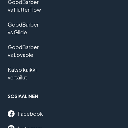
GoodBarber
vs FlutterFlow
GoodBarber
vs Glide
GoodBarber
vs Lovable
Katso kaikki
vertailut
SOSIAALINEN
Facebook