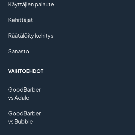
Käyttäjien palaute
Kehittäjät
Räätälöity kehitys
Sanasto
VAIHTOEHDOT
GoodBarber
vs Adalo
GoodBarber
vs Bubble