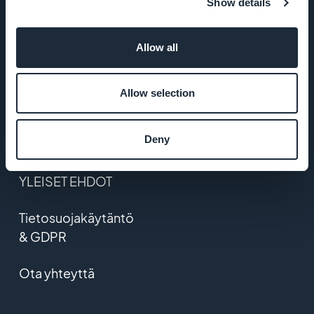
Show details
GoodBarber DNA
Allow all
Startup Studio
Allow selection
Työpaikat
Deny
Paina
YLEISET EHDOT
Tietosuojakäytäntö
& GDPR
Ota yhteyttä