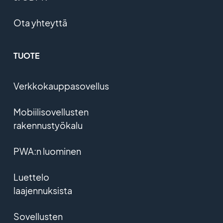
Ota yhteyttä
TUOTE
Verkkokauppasovellus
Mobiilisovellusten
rakennustyökalu
PWA:n luominen
Luettelo
laajennuksista
Sovellusten