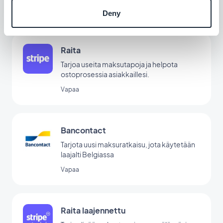
Vapaa
Deny
Raita
Tarjoa useita maksutapoja ja helpota
ostoprosessia asiakkaillesi.
Vapaa
Bancontact
Tarjota uusi maksuratkaisu, jota käytetään
laajalti Belgiassa
Vapaa
Raita laajennettu