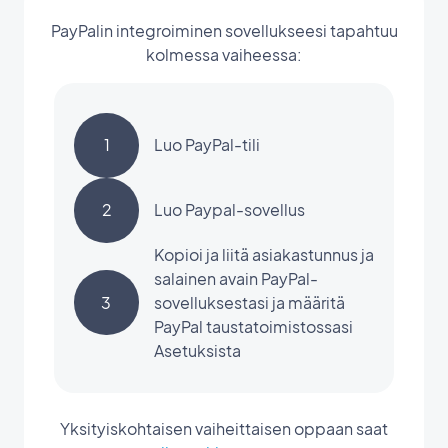
PayPalin integroiminen sovellukseesi tapahtuu
kolmessa vaiheessa:
1
Luo PayPal-tili
2
Luo Paypal-sovellus
Kopioi ja liitä asiakastunnus ja
salainen avain PayPal-
3
sovelluksestasi ja määritä
PayPal taustatoimistossasi
Asetuksista
Yksityiskohtaisen vaiheittaisen oppaan saat