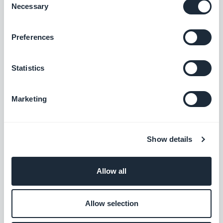
Necessary
Selection
iDeal
Preferences
Tarjota uusi maksuratkaisu Alankomaiden
markkinoiden valtaamiseksi.
Statistics
Vapaa
Marketing
Klarna
Lisää myyntiä Osta nyt, maksa
myöhemmin -maksuvaihtoehdolla
Show details
Vapaa
Allow all
Przelewy24
Allow selection
Tarjoa uusi maksuratkaisu Puolan
markkinoiden valtaamiseksi.