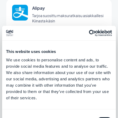
Alipay
Tarjoa suosittu maksuratkaisu asiakkaillesi
Kiinasta käsin
Vapaa
Apple Pay
This website uses cookies
Yksinkertaista asiakkaidesi maksuja
We use cookies to personalise content and ads, to
yhdellä napsautuksella ja täysin
provide social media features and to analyse our traffic.
turvallisesti.
Vapaa
We also share information about your use of our site with
our social media, advertising and analytics partners who
may combine it with other information that you’ve
provided to them or that they’ve collected from your use
EPS
of their services.
Tarjota uusi maksuratkaisu Itävallan
markkinoiden valtaamiseksi.
Vapaa
Consent