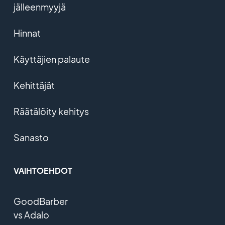
jälleenmyyjä
Hinnat
Käyttäjien palaute
Kehittäjät
Räätälöity kehitys
Sanasto
VAIHTOEHDOT
GoodBarber
vs Adalo