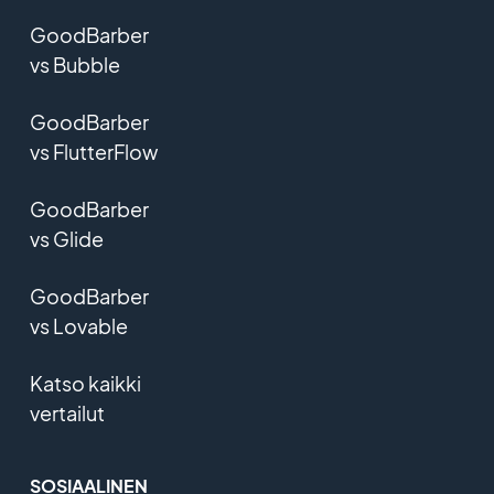
GoodBarber
vs Bubble
GoodBarber
vs FlutterFlow
GoodBarber
vs Glide
GoodBarber
vs Lovable
Katso kaikki
vertailut
SOSIAALINEN