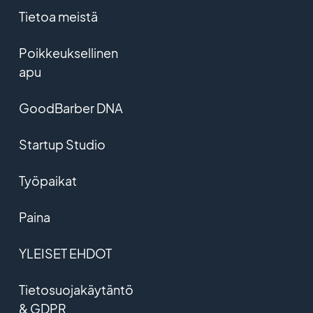
Tietoa meistä
Poikkeuksellinen
apu
GoodBarber DNA
Startup Studio
Työpaikat
Paina
YLEISET EHDOT
Tietosuojakäytäntö
& GDPR