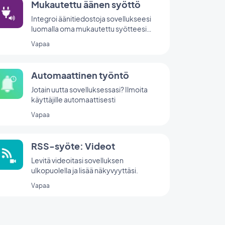
Mukautettu äänen syöttö
Integroi äänitiedostoja sovellukseesi
luomalla oma mukautettu syötteesi
GoodBarberin Custom Sound -
Vapaa
integraation avulla.
Automaattinen työntö
Jotain uutta sovelluksessasi? Ilmoita
käyttäjille automaattisesti
Vapaa
RSS-syöte: Videot
Levitä videoitasi sovelluksen
ulkopuolella ja lisää näkyvyyttäsi.
Vapaa