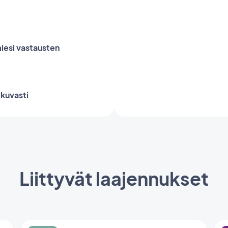
miesi vastausten
tkuvasti
Liittyvät laajennukset