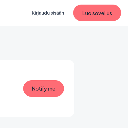
Luo sovellus
Kirjaudu sisään
Notify me