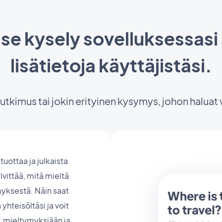
aise kysely sovelluksessas
lisätietoja käyttäjistäsi.
utkimus tai jokin erityinen kysymys, johon haluat 
tuottaa ja julkaista
lvittää, mitä mieltä
myksestä. Näin saat
 yhteisöltäsi ja voit
 mieltymyksiään ja