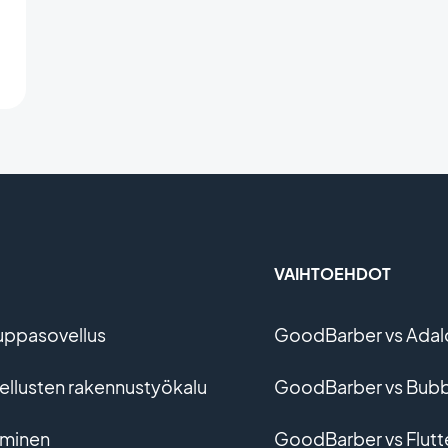
VAIHTOEHDOT
uppasovellus
GoodBarber vs Adal
vellusten rakennustyökalu
GoodBarber vs Bubb
ominen
GoodBarber vs Flutt