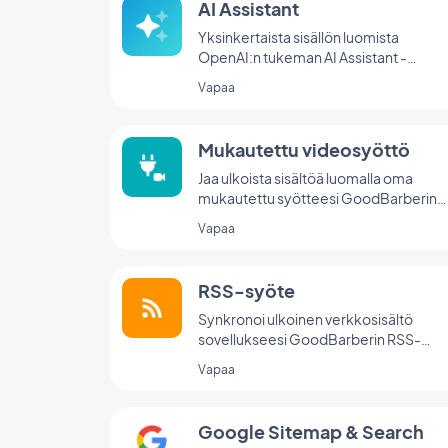
AI Assistant
Yksinkertaista sisällön luomista
OpenAI:n tukeman AI Assistant -
avustajan avulla
Vapaa
Mukautettu videosyöttö
Jaa ulkoista sisältöä luomalla oma
mukautettu syötteesi GoodBarberin
mukautetun integraation avulla.
Vapaa
RSS-syöte
Synkronoi ulkoinen verkkosisältö
sovellukseesi GoodBarberin RSS-
syöteintegraation avulla.
Vapaa
Google Sitemap & Search