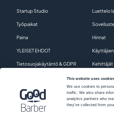
Startup Studio
Luettelo l
Työpaikat
Sovellust
Paina
Hinnat
YLEISET EHDOT
Käyttäjien
Tietosuojakäytäntö & GDPR
Kehittäjät
Ota yhteyttä
Räätälöity
This website uses cookie
We use cookies to personal
Sanasto
traffic. We also share info
analytics partners who may
they’ve collected from your