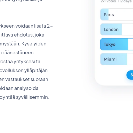
kseen voidaan lisätä 2-
littava ehdotus, joka
emystään. Kyselyiden
 jo äänestäneen
ostaa yrityksesi tai
ovelluksen ylläpitäjän
den vastaukset suoraan
oidaan analysoida
dyntää syvällisemmin.