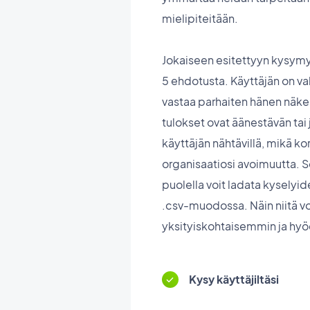
mielipiteitään.
Jokaiseen esitettyyn kysymy
5 ehdotusta. Käyttäjän on va
vastaa parhaiten hänen näk
tulokset ovat äänestävän tai
käyttäjän nähtävillä, mikä kor
organisaatiosi avoimuutta. S
puolella voit ladata kyselyi
.csv-muodossa. Näin niitä v
yksityiskohtaisemmin ja hyö
Kysy käyttäjiltäsi