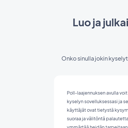
Luo ja julk
Onko sinulla jokin kyselyt
Poll-laajennuksen avulla voit 
kyselyn sovelluksessasi ja se
käyttäjät ovat tietystä kysy
suoraa ja välitöntä palautetta
ymmärtää heidän tarpeitaan,