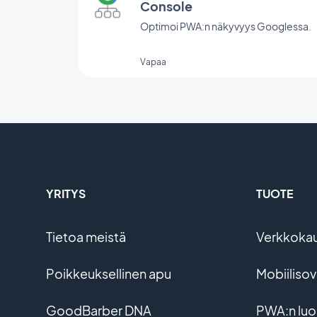
Console
Optimoi PWA:n näkyvyys Googlessa.
Vapaa
YRITYS
TUOTE
Tietoa meistä
Verkkoka
Poikkeuksellinen apu
Mobiiliso
GoodBarber DNA
PWA:n lu