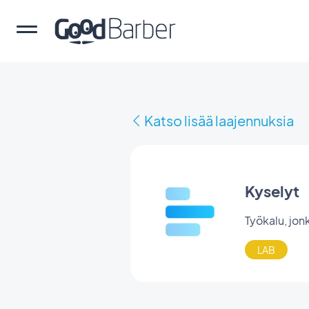
Katso lisää laajennuksia
Kyselyt
Työkalu, jonk
LAB