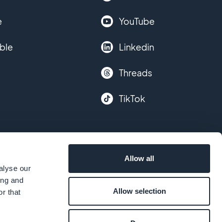
e
YouTube
ble
Linkedin
Threads
TikTok
Allow all
alyse our
ing and
Allow selection
r that