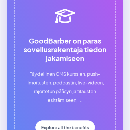
GoodBarber on paras
sovellusrakentaja tiedon
jakamiseen
Täydellinen CMS kurssien, push-
ilmoitusten, podcastin, live-videon,
rajoitetun pääsyn ja tilausten
esittämiseen, ...
Explore all the benefits