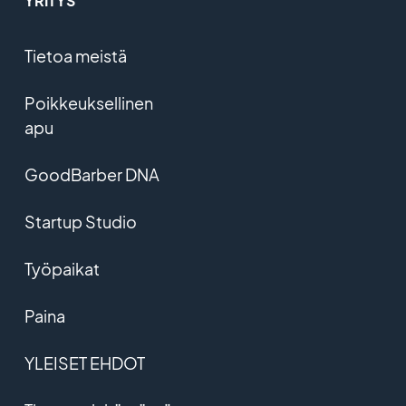
YRITYS
Tietoa meistä
Poikkeuksellinen
apu
GoodBarber DNA
Startup Studio
Työpaikat
Paina
YLEISET EHDOT