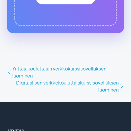
Yrittäjäkouluttajan verkkokurssisovelluksen
luominen
Digitaalisen verkkokouluttajakurssisovelluksen
luominen