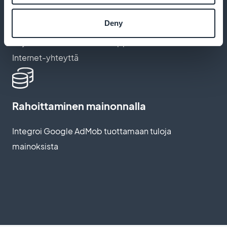
Sisällön käyttö offline-tilassa
Deny
Tarjota ladattavaa sisältöä oppimista varten ilman
Internet-yhteyttä
Rahoittaminen mainonnalla
Integroi Google AdMob tuottamaan tuloja
mainoksista