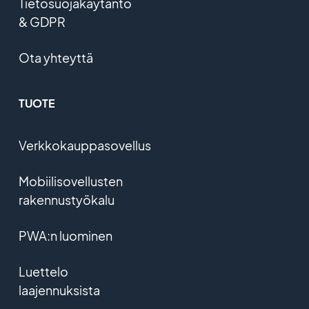
Tietosuojakäytäntö
& GDPR
Ota yhteyttä
TUOTE
Verkkokauppasovellus
Mobiilisovellusten
rakennustyökalu
PWA:n luominen
Luettelo
laajennuksista