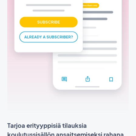
Tarjoa erityyppisiä tilauksia
koulutussisällön ansaitsemiseksi rahana