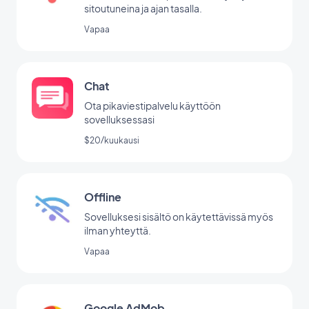
sitoutuneina ja ajan tasalla.
Vapaa
Chat
Ota pikaviestipalvelu käyttöön
sovelluksessasi
$20/kuukausi
Offline
Sovelluksesi sisältö on käytettävissä myös
ilman yhteyttä.
Vapaa
Google AdMob