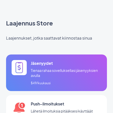
Laajennus Store
Laajennukset, jotka saattavat kiinnostaa sinua
Jäsenyydet
Tienaa rahaa sovelluksellasi jäsenyyksien
avulla
$49/kuukausi
Push-ilmoitukset
Lähetä ilmoituksia pitääksesi käyttäjät