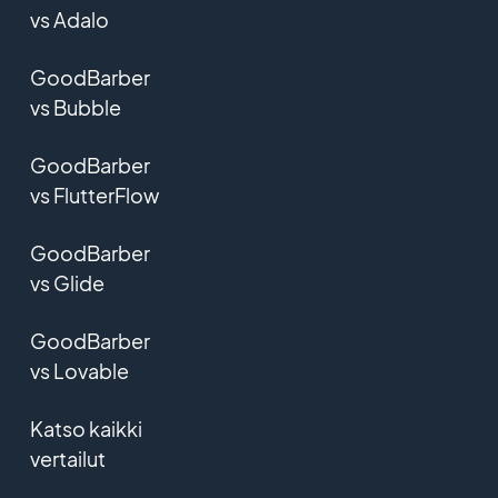
vs Adalo
GoodBarber
vs Bubble
GoodBarber
vs FlutterFlow
GoodBarber
vs Glide
GoodBarber
vs Lovable
Katso kaikki
vertailut