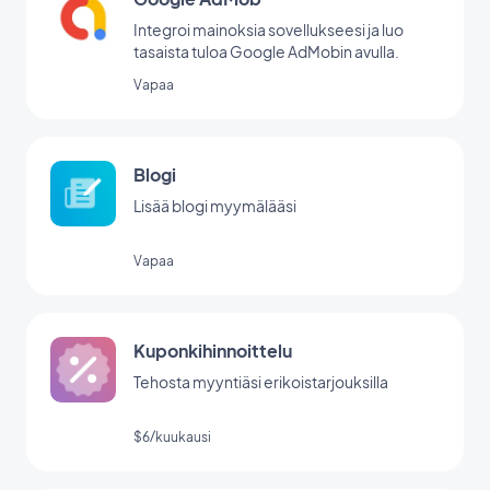
Integroi mainoksia sovellukseesi ja luo
tasaista tuloa Google AdMobin avulla.
Vapaa
Blogi
Lisää blogi myymälääsi
Vapaa
Kuponkihinnoittelu
Tehosta myyntiäsi erikoistarjouksilla
$6/kuukausi