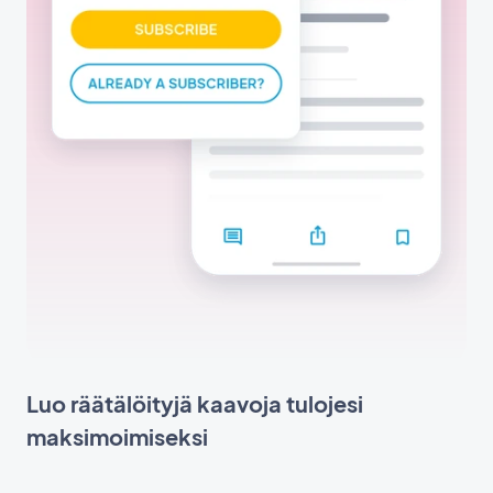
Luo räätälöityjä kaavoja tulojesi
maksimoimiseksi