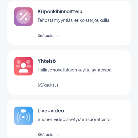
Kuponkihinnoittelu
Tehosta myyntiäsi erikoistarjouksilla
$6/kuukausi
Yhteisö
Hallitse sovelluksen käyttäjäyhteisöä
$5/kuukausi
Live-video
Suorien videolähetysten suoratoisto
$5/kuukausi