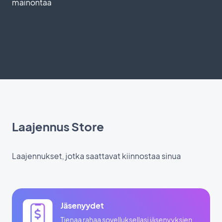
mainontaa
Laajennus Store
Laajennukset, jotka saattavat kiinnostaa sinua
Jäsenyydet
Tienaa rahaa sovelluksellasi jäsenyyksien