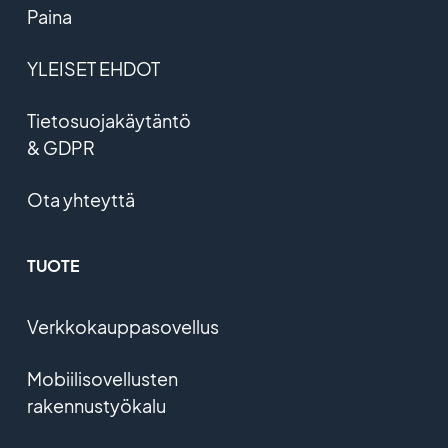
Paina
YLEISET EHDOT
Tietosuojakäytäntö
& GDPR
Ota yhteyttä
TUOTE
Verkkokauppasovellus
Mobiilisovellusten
rakennustyökalu