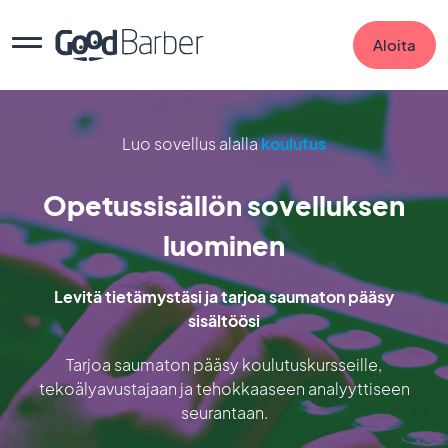
Aloita
Luo sovellus alalla
koulutus
Opetussisällön sovelluksen
luominen
Levitä tietämystäsi ja tarjoa saumaton pääsy
sisältöösi
Tarjoa saumaton pääsy koulutuskursseille,
tekoälyavustajaan ja tehokkaaseen analyyttiseen
seurantaan.