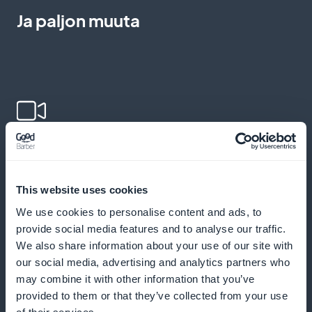
Ja paljon muuta
Lisää videoita oppimisen
rikastuttamiseksi
This website uses cookies
Integroi interaktiivisia videoita opetuskokemuksen
We use cookies to personalise content and ads, to
tehostamiseksi ja ymmärtämisen parantamiseksi
provide social media features and to analyse our traffic.
We also share information about your use of our site with
our social media, advertising and analytics partners who
may combine it with other information that you’ve
Lähetä push-ilmoituksia sitoutumisen
provided to them or that they’ve collected from your use