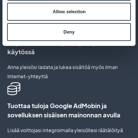
Anna käyttäjillesi mahdollisuus tallentaa
Allow selection
suosikkisisältöä nopeaa käyttöä varten
Deny
Tarjoa offline-tila, jossa yhteys ei ole
käytössä
Anna yleisösi ladata ja lukea sisältöä myös ilman
Internet-yhteyttä
Tuottaa tuloja Google AdMobin ja
sovelluksen sisäisen mainonnan avulla
Lisää voittojasi integroimalla yleisöllesi räätälöityä