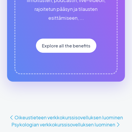
ilmoitusten, podcastin, live-videon,
rajoitetun pääsyn ja tilausten
esittämiseen, ...
Explore all the benefits
Oikeustieteen verkkokurssisovelluksen luominen
Psykologian verkkokurssisovelluksen luominen