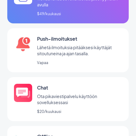
avulla
$49/kuukausi
Push-ilmoitukset
Lähetä ilmoituksia pitääksesi käyttäjät
sitoutuneina ja ajan tasalla.
Vapaa
Chat
Ota pikaviestipalvelu käyttöön
sovelluksessasi
$20/kuukausi