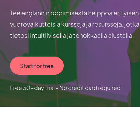
Tee englannin oppimisesta helppoa erityisen m
vuorovaikutteisia kursseja ja resursseja, jotk
tietosi intuitiivisella ja tehokkaalla alustalla.
Start for free
Free 30-day trial - No credit card required