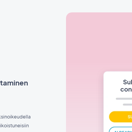
ettaminen
yksinoikeudella
ikoistuneisiin