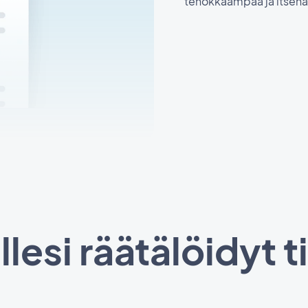
tehokkaampaa ja itsen
llesi räätälöidyt t