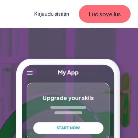
Luo sovellus
Kirjaudu sisään