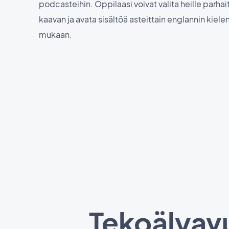
podcasteihin. Oppilaasi voivat valita heille parha
kaavan ja avata sisältöä asteittain englannin kiele
mukaan.
Tekoälyavu