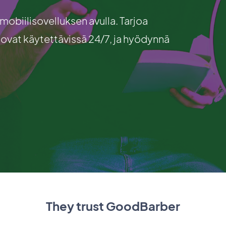
obiilisovelluksen avulla. Tarjoa
a ovat käytettävissä 24/7, ja hyödynnä
They trust GoodBarber