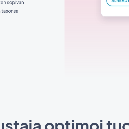
iten sopivan
n tasonsa
staja optimoi tu