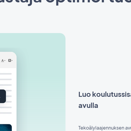
Luo koulutussis
avulla
Tekoälylaajennuksen avull