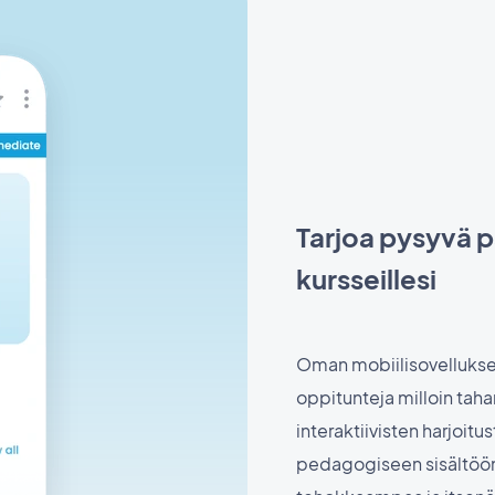
Tarjoa pysyvä p
kursseillesi
Oman mobiilisovelluksen
oppitunteja milloin tah
interaktiivisten harjoi
pedagogiseen sisältöön