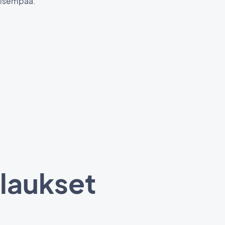
äisempää.
ilaukset