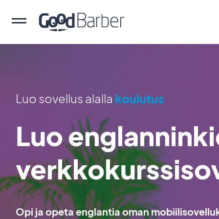
Luo sovellus alalla
koulutus
Luo englanninki
verkkokurssisov
Opi ja opeta englantia oman mobiilisovellu