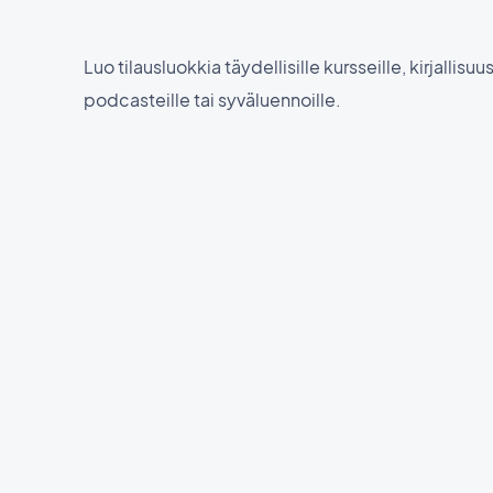
Luo tilausluokkia täydellisille kursseille, kirjallisu
podcasteille tai syväluennoille.