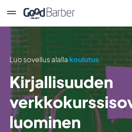
Luo sovellus alalla
koulutus
Kirjallisuuden
verkkokurssiso
luominen