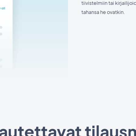
tiivistelmiin tai kirjaili
tahansa he ovatkin.
utettavat tilausm