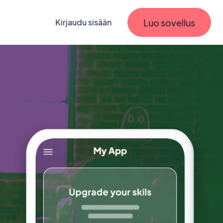
Luo sovellus
Kirjaudu sisään