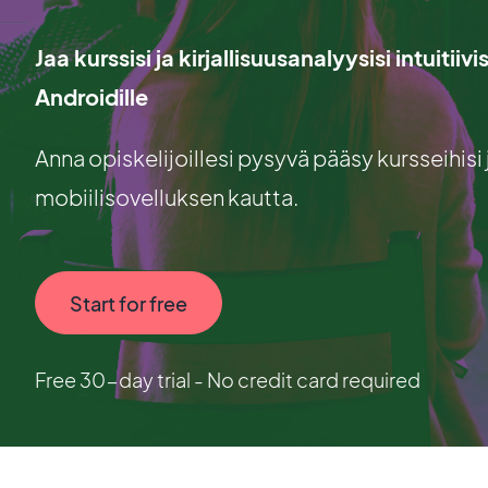
Jaa kurssisi ja kirjallisuusanalyysisi intuitii
Androidille
Anna opiskelijoillesi pysyvä pääsy kursseihisi j
mobiilisovelluksen kautta.
Start for free
Free 30-day trial - No credit card required