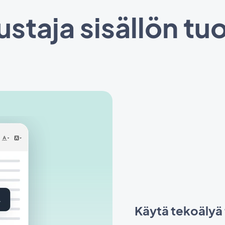
staja sisällön t
Käytä tekoäly