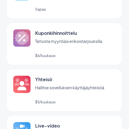
Vapaa
Kuponkihinnoittelu
Tehosta myyntiäsi erikoistarjouksilla
$6/kuukausi
Yhteisö
Hallitse sovelluksen käyttäjäyhteisöä
$5/kuukausi
Live-video