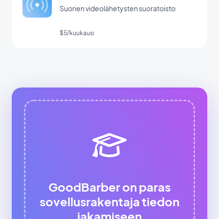
Suorien videolähetysten suoratoisto
$5/kuukausi
GoodBarber on paras
sovellusrakentaja tiedon
jakamiseen