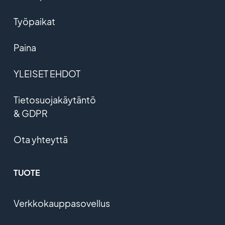
Työpaikat
Paina
YLEISET EHDOT
Tietosuojakäytäntö
& GDPR
Ota yhteyttä
TUOTE
Verkkokauppasovellus