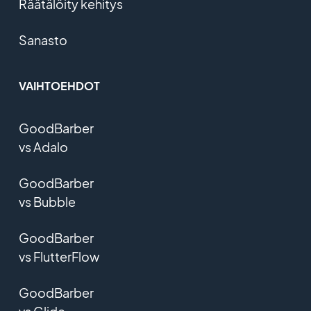
Räätälöity kehitys
Sanasto
VAIHTOEHDOT
GoodBarber
vs Adalo
GoodBarber
vs Bubble
GoodBarber
vs FlutterFlow
GoodBarber