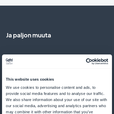
Ja paljon muuta
This website uses cookies
Lisää videoita rikastuttamaan
We use cookies to personalise content and ads, to
koulutuskursseja
provide social media features and to analyse our traffic.
We also share information about your use of our site with
Sisällytä selittäviä videoita monimutkaisten
our social media, advertising and analytics partners who
käsitteiden havainnollistamiseksi ja oppimisen
may combine it with other information that you’ve