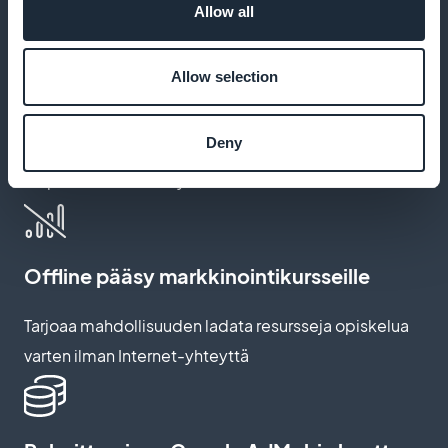
Allow all
Kirjanmerkkilaajennus kurssien
Allow selection
tallentamiseen
Deny
Anna oppilaiden tallentaa suosikkitunnit, jotta ne ovat
helposti saatavilla myöhemmin
Offline pääsy markkinointikursseille
Tarjoaa mahdollisuuden ladata resursseja opiskelua
varten ilman Internet-yhteyttä