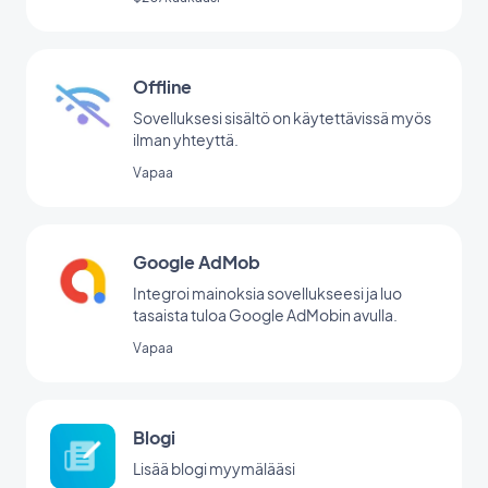
Offline
Sovelluksesi sisältö on käytettävissä myös
ilman yhteyttä.
Vapaa
Google AdMob
Integroi mainoksia sovellukseesi ja luo
tasaista tuloa Google AdMobin avulla.
Vapaa
Blogi
Lisää blogi myymälääsi