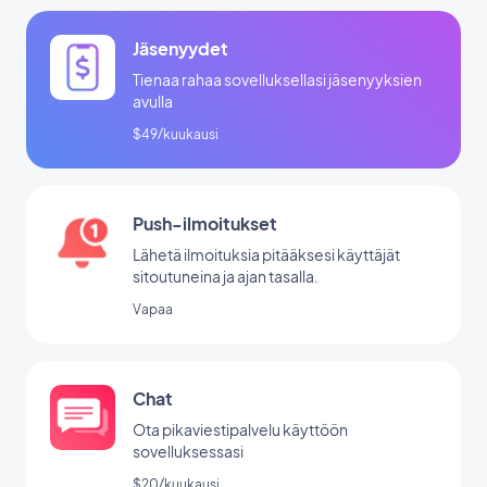
Jäsenyydet
Tienaa rahaa sovelluksellasi jäsenyyksien
avulla
$49/kuukausi
Push-ilmoitukset
Lähetä ilmoituksia pitääksesi käyttäjät
sitoutuneina ja ajan tasalla.
Vapaa
Chat
Ota pikaviestipalvelu käyttöön
sovelluksessasi
$20/kuukausi