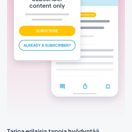
Tarjoa erilaisia tapoja hyödyntää