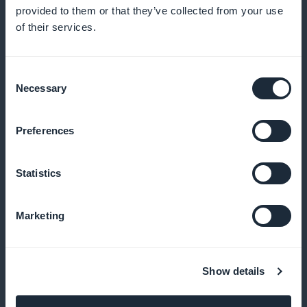
dynaamisuuden lisäämiseksi
provided to them or that they’ve collected from your use
of their services.
Push-ilmoitukset oppimisen
Consent
Necessary
Selection
edistämiseksi
Lähetä muistutuksia ja ilmoita oppilaillesi äskettäin
Preferences
julkaistusta sisällöstä maksimoidaksesi heidän
sitoutumisensa
Statistics
Marketing
Podcast-muoto lisää joustavuutta
Tarjota podcasteja, jotta oppijat voivat seurata
Show details
kursseja liikkeellä ollessaan milloin tahansa