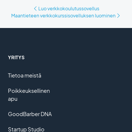
Luo verkkokoulutussovellus
Maantieteen verkkokurssisovelluksen luominen
YRITYS
Tietoa meistä
Poikkeuksellinen
apu
GoodBarber DNA
Startup Studio