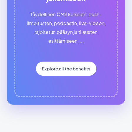
Täydellinen CMS kurssien, push-
ilmoitusten, podcastin, live-videon,
rajoitetun pääsyn ja tilausten
esittämiseen, ...
Explore all the benefits