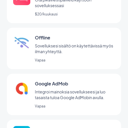
sovelluksessasi
$20/kuukausi
Offline
Sovelluksesi sisältö on käytettävissä myös
ilman yhteyttä.
Vapaa
Google AdMob
Integroi mainoksia sovellukseesi ja luo
tasaista tuloa Google AdMobin avulla.
Vapaa