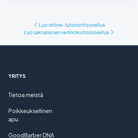
Luo online-tutorointisovellus
Luo saksalainen verkkokurssisovellus
YRITYS
Tietoa meistä
Poikkeuksellinen
apu
GoodBarber DNA