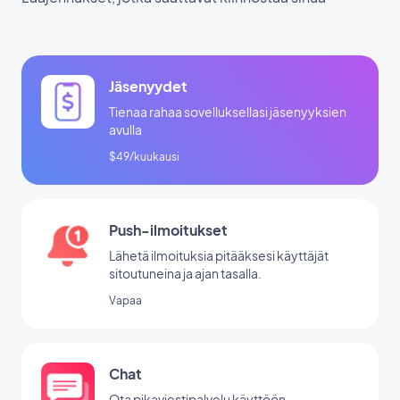
Jäsenyydet
Tienaa rahaa sovelluksellasi jäsenyyksien
avulla
$49/kuukausi
Push-ilmoitukset
Lähetä ilmoituksia pitääksesi käyttäjät
sitoutuneina ja ajan tasalla.
Vapaa
Chat
Ota pikaviestipalvelu käyttöön