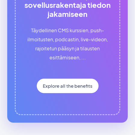
sovellusrakentaja tiedon
jakamiseen
Täydellinen CMS kurssien, push-
ilmoitusten, podcastin, live-videon,
rajoitetun pääsyn ja tilausten
esittämiseen, ...
Explore all the benefits