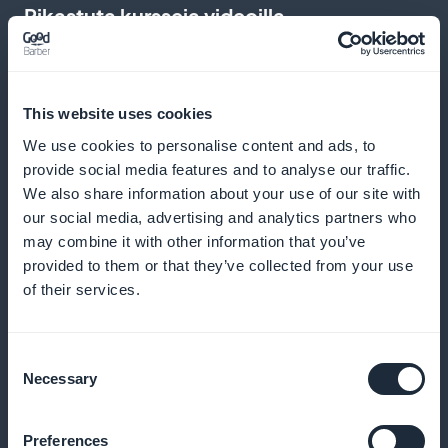
Rikastuta kursseja videoilla
Lisää koulutusvideoita käyttäjien kokemuksen ja
ymmärryksen lisäämiseksi
This website uses cookies
We use cookies to personalise content and ads, to
provide social media features and to analyse our traffic.
Lisää sitoutumista push-ilmoituksilla
We also share information about your use of our site with
our social media, advertising and analytics partners who
Lähetä muistutuksia ja ilmoituksia motivoida tilaajia
may combine it with other information that you’ve
provided to them or that they’ve collected from your use
pitämään istuntojaan yllä
of their services.
Consent
Tarjoa podcast-muotoinen oppiminen
Necessary
Selection
sujuvasti
Preferences
Anna tilaajiesi kuunnella vinkkejä ja haastatteluja