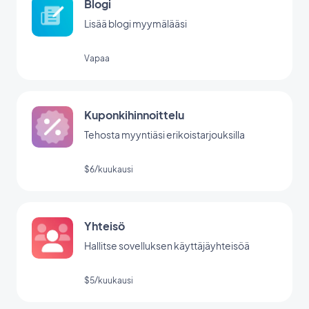
Blogi
Lisää blogi myymälääsi
Vapaa
Kuponkihinnoittelu
Tehosta myyntiäsi erikoistarjouksilla
$6/kuukausi
Yhteisö
Hallitse sovelluksen käyttäjäyhteisöä
$5/kuukausi