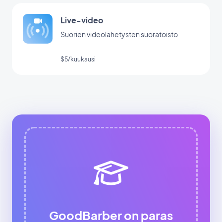
Live-video
Suorien videolähetysten suoratoisto
$5/kuukausi
GoodBarber on paras