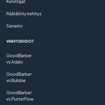
Kehittäjät
Räätälöity kehitys
Sanasto
VAIHTOEHDOT
GoodBarber
vs Adalo
GoodBarber
vs Bubble
GoodBarber
vs FlutterFlow