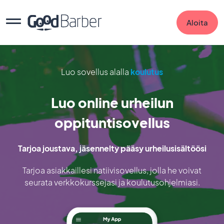
Aloita
Luo sovellus alalla
koulutus
Luo online urheilun
oppituntisovellus
Tarjoa joustava, jäsennelty pääsy urheilusisältöösi
Tarjoa asiakkaillesi natiivisovellus, jolla he voivat
seurata verkkokurssejasi ja koulutusohjelmiasi.