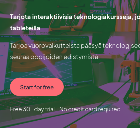
Tarjota interaktiivisia teknologiakursseja, j
tableteilla
Tarjoa vuorovaikutteista pääsyä teknologisee
seuraa oppijoiden edistymistä.
Start for free
Free 30-day trial - No credit card required