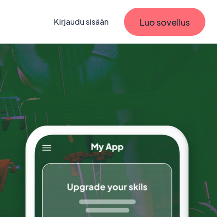
Luo sovellus
Kirjaudu sisään