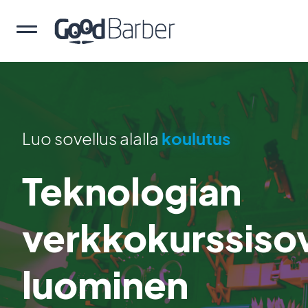
Luo sovellus alalla
koulutus
Teknologian
verkkokurssiso
luominen