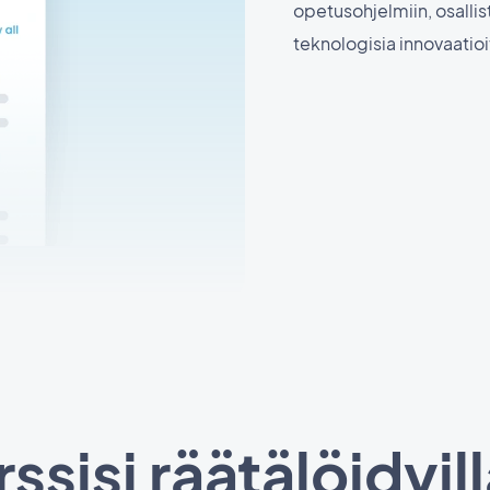
opetusohjelmiin, osallistu
teknologisia innovaatioi
ssisi räätälöidyillä