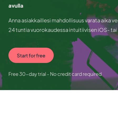
avulla
Anna asiakkaillesi mahdollisuus varata aika ver
24 tuntia vuorokaudessa intuitiivisen iOS- ta
Start for free
Free 30-day trial - No credit card required