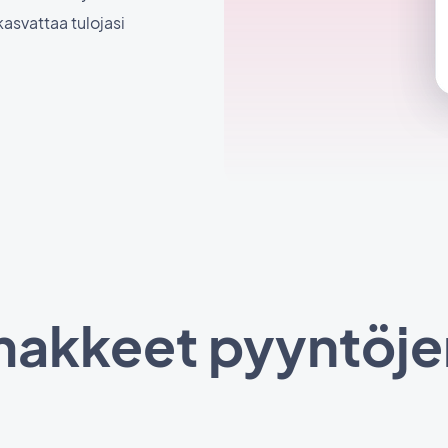
asvattaa tulojasi
makkeet pyyntöje