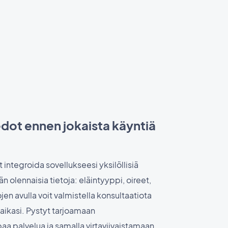
edot ennen jokaista käyntiä
 integroida sovellukseesi yksilöllisiä
än olennaisia tietoja: eläintyyppi, oireet,
ojen avulla voit valmistella konsultaatiota
aikasi. Pystyt tarjoamaan
 palvelua ja samalla virtaviivaistamaan