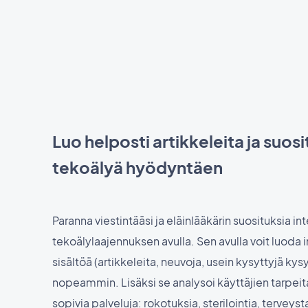
Luo helposti artikkeleita ja suosi
tekoälyä hyödyntäen
Paranna viestintääsi ja eläinlääkärin suosituksia i
tekoälylaajennuksen avulla. Sen avulla voit luoda i
sisältöä (artikkeleita, neuvoja, usein kysyttyjä ky
nopeammin. Lisäksi se analysoi käyttäjien tarpe
sopivia palveluja: rokotuksia, sterilointia, terveyst