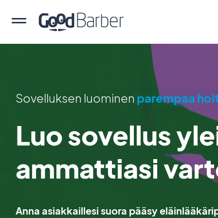
Sovelluksen luominen
parempaa hoi
Luo sovellus yle
ammattiasi var
Anna asiakkaillesi suora pääsy eläinlääkärip