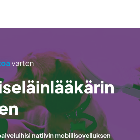
toa
varten
iseläinlääkärin
ten
alveluihisi natiivin mobiilisovelluksen