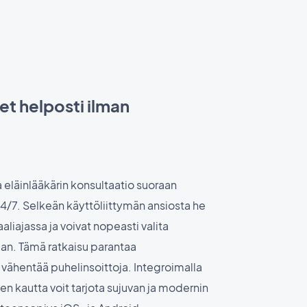
t helposti ilman
 eläinlääkärin konsultaatio suoraan
4/7. Selkeän käyttöliittymän ansiosta he
aliajassa ja voivat nopeasti valita
jan. Tämä ratkaisu parantaa
 vähentää puhelinsoittoja. Integroimalla
n kautta voit tarjota sujuvan ja modernin