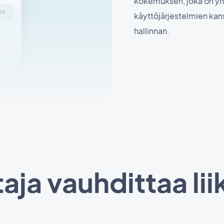
kokemuksen, joka on yh
käyttöjärjestelmien kans
hallinnan.
aja vauhdittaa lii