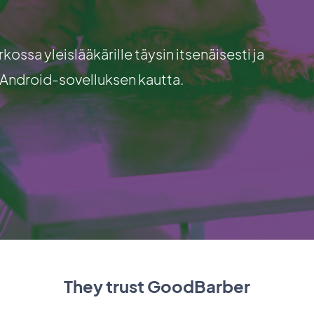
kossa yleislääkärille täysin itsenäisesti ja
i Android-sovelluksen kautta.
They trust GoodBarber