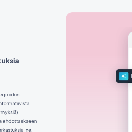
tuksia
ntegroidun
nformatiivista
symyksiä)
ita ehdottaakseen
arkastuksia jne.