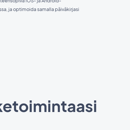
teensopiva iOS- ja Android-
sa, ja optimoida samalla päiväkirjasi
ketoimintaasi