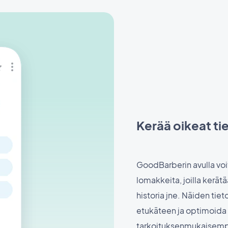
Kerää oikeat ti
GoodBarberin avulla voit
lomakkeita, joilla kerätä
historia jne. Näiden tiet
etukäteen ja optimoida 
tarkoituksenmukaisempaa