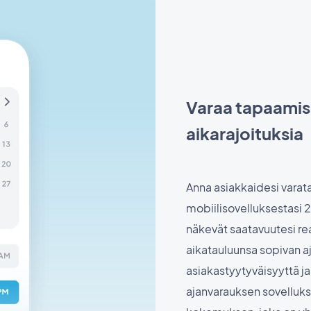
Varaa tapaamise
aikarajoituksia
Anna asiakkaidesi varata
mobiilisovelluksestasi 2
näkevät saatavuutesi rea
aikatauluunsa sopivan a
asiakastyytyväisyyttä ja
ajanvarauksen sovellukse