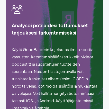
Analysoi potilaidesi tottumukset
tarjouksesi tarkentamiseksi
Käytä GoodBarberin kojelautaa ilman koodia
varausten, katsotun sisällön (artikkelit, videot,
podcastit) ja suositeltujen tuotteiden
seurantaan. Näiden tilastojen avulla voit
tunnistaa keskeiset aiheet (esim. COPD:n
hoito talvella), optimoida sisältösi ja mukauttaa
palvelujasi. Voit hallita hengitystietoimintaasi
tarkasti iOS- ja Android-käyttöjärjestelmissä
ilman teknisiä taitoja.