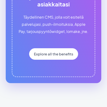
asiakkaitasi
Täydellinen CMS, jolla voit esitellä
palvelujasi, push-ilmoituksia, Apple
Pay, tarjouspyyntöwidget, lomake, jne.
Explore all the benefits