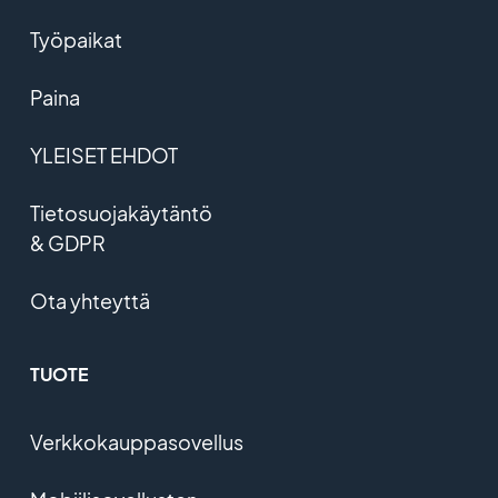
Työpaikat
Paina
YLEISET EHDOT
Tietosuojakäytäntö
& GDPR
Ota yhteyttä
TUOTE
Verkkokauppasovellus