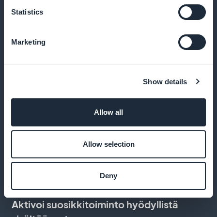
Statistics
Lisää opettavainen hengityspodcast
Marketing
Tarjoa äänijaksoja hengittämisestä, hyvistä tavoista ja
ulkoilmasta
Show details
Allow all
Luo opettavaisia videoita
lähetä opetusohjelmia inhalaattorin käytöstä tai
Allow selection
hengitysharjoituksista
Deny
Aktivoi suosikkitoiminto hyödyllistä