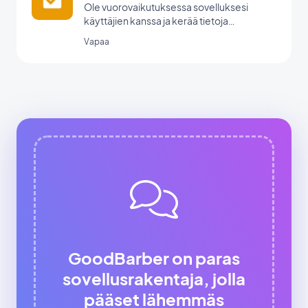
Ole vuorovaikutuksessa sovelluksesi
käyttäjien kanssa ja kerää tietoja
GoodBarberin lomakeintegraation avulla.
Vapaa
GoodBarber on paras
sovellusrakentaja, jolla
pääset lähemmäs