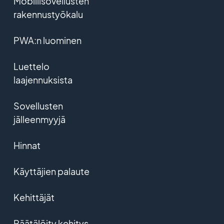
Mobiilisovellusten
rakennustyökalu
PWA:n luominen
Luettelo
laajennuksista
Sovellusten
jälleenmyyjä
Hinnat
Käyttäjien palaute
Kehittäjät
Räätälöity kehitys