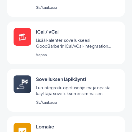
$5/kuukausi
iCal / vCal
Lisää kalenteri sovellukseesi
GoodBarberin iCal/vCal-integraation
avulla.
Vapaa
Sovelluksen läpikäynti
Luo integroitu opetusohjelma ja opasta
käyttäjiä sovelluksen ensimmäisen
käynnistyksen aikana.
$5/kuukausi
Lomake