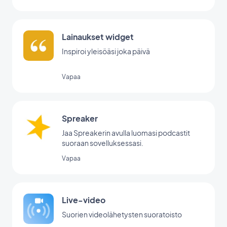
Lainaukset widget
Inspiroi yleisöäsi joka päivä
Vapaa
Spreaker
Jaa Spreakerin avulla luomasi podcastit
suoraan sovelluksessasi.
Vapaa
Live-video
Suorien videolähetysten suoratoisto