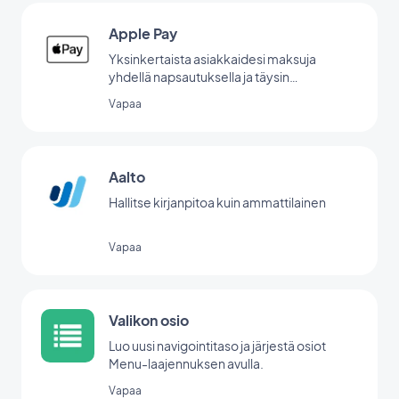
Apple Pay
Yksinkertaista asiakkaidesi maksuja
yhdellä napsautuksella ja täysin
turvallisesti.
Vapaa
Aalto
Hallitse kirjanpitoa kuin ammattilainen
Vapaa
Valikon osio
Luo uusi navigointitaso ja järjestä osiot
Menu-laajennuksen avulla.
Vapaa