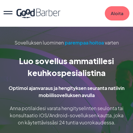
Aloita
Sovelluksen luominen
parempaa hoitoa
varten
Luo sovellus ammatillesi
keuhkospesialistina
Optimoi ajanvaraus ja hengityksen seuranta natiivin
mobiilisovelluksen avulla
Anna potilaidesi varata hengityselinten seulonta tai
konsultaatio iOS/Android-sovelluksen kautta, joka
on käytettävissäsi 24 tuntia vuorokaudessa.