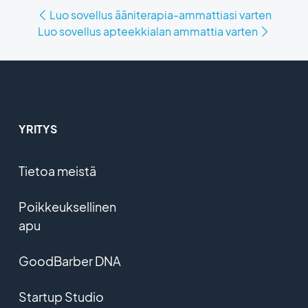
Luo sovellus ääniterapia-ammattiasi varten
Luo sovellus apteekkialan ammattia varten
YRITYS
Tietoa meistä
Poikkeuksellinen
apu
GoodBarber DNA
Startup Studio