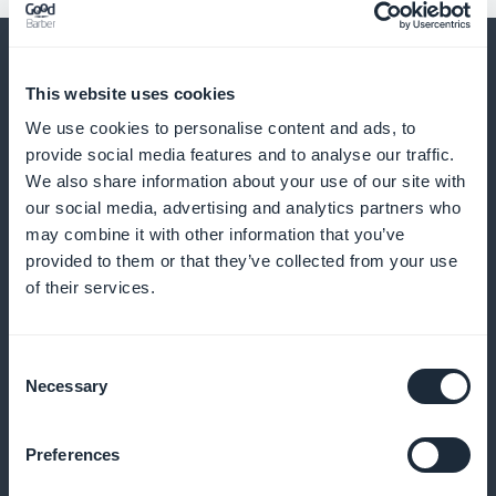
This website uses cookies
We use cookies to personalise content and ads, to
Ja paljon, paljon muuta
provide social media features and to analyse our traffic.
We also share information about your use of our site with
our social media, advertising and analytics partners who
may combine it with other information that you’ve
provided to them or that they’ve collected from your use
of their services.
Hengityselinten terveyteen liittyvien
Consent
artikkeleiden jakelu
Necessary
Selection
Julkaise astman, keuhkoahtaumataudin tai
Preferences
keuhkoinfektioiden hallintaa koskevaa sisältöä