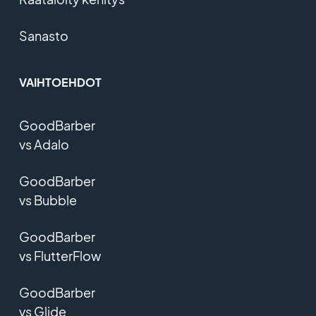
Sanasto
VAIHTOEHDOT
GoodBarber
vs Adalo
GoodBarber
vs Bubble
GoodBarber
vs FlutterFlow
GoodBarber
vs Glide