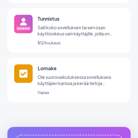
Tunnistus
Salli koko sovelluksen tai sen osan
käyttöoikeus vain käyttäjille, joilla on
käyttäjätunnus/salasana.
$12/kuukausi
Lomake
Ole vuorovaikutuksessa sovelluksesi
käyttäjien kanssa ja kerää tietoja
GoodBarberin lomakeintegraation avulla.
Vapaa