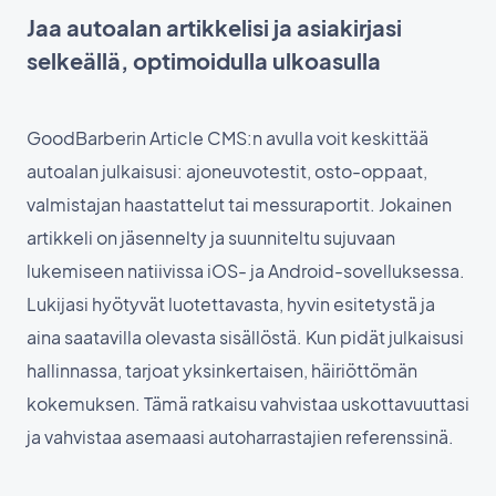
Jaa autoalan artikkelisi ja asiakirjasi
selkeällä, optimoidulla ulkoasulla
GoodBarberin Article CMS:n avulla voit keskittää
autoalan julkaisusi: ajoneuvotestit, osto-oppaat,
valmistajan haastattelut tai messuraportit. Jokainen
artikkeli on jäsennelty ja suunniteltu sujuvaan
lukemiseen natiivissa iOS- ja Android-sovelluksessa.
Lukijasi hyötyvät luotettavasta, hyvin esitetystä ja
aina saatavilla olevasta sisällöstä. Kun pidät julkaisusi
hallinnassa, tarjoat yksinkertaisen, häiriöttömän
kokemuksen. Tämä ratkaisu vahvistaa uskottavuuttasi
ja vahvistaa asemaasi autoharrastajien referenssinä.