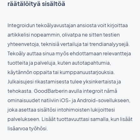
räätälöityä sisältöä
Integroidun tekoälyavustajan ansiosta voit kirjoittaa
artikkelisi nopeammin, olivatpa ne sitten testien
yhteenvetoja, teknisiä vertailuja tai trendianalyysejä.
Tekoäly auttaa sinua myös ehdottamaan relevantteja
tuotteita ja palveluja, kuten autotapahtumia,
käytännön oppaita tai kumppanuustarjouksia.
Julkaisujesi rikastamisesta tulee yksinkertaista ja
tehokasta. GoodBarberin avulla integroit nämä
ominaisuudet natiiviin iOS- ja Android-sovellukseen,
joka asettaa sisältösi intohimoisten lukijoittesi
palvelukseen. Lisäät tuottavuuttasi samalla, kun lisäät
lisäarvoa työhösi.