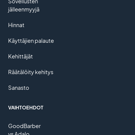
Sovellusten
jälleenmyyjä
Hinnat
Käyttäjien palaute
Kehittäjät
Räätälöity kehitys
Sanasto
VAIHTOEHDOT
GoodBarber
vs Adalo