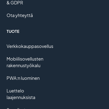
& GDPR
Ota yhteyttä
TUOTE
Verkkokauppasovellus
Mobiilisovellusten
rakennustyökalu
PWA:n luominen
Luettelo
laajennuksista