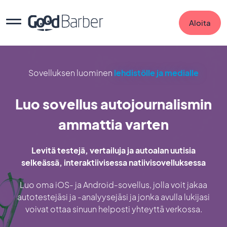
Aloita
Sovelluksen luominen
lehdistölle ja medialle
Luo sovellus autojournalismin
ammattia varten
Levitä testejä, vertailuja ja autoalan uutisia
selkeässä, interaktiivisessa natiivisovelluksessa
Luo oma iOS- ja Android-sovellus, jolla voit jakaa
autotestejäsi ja -analyysejäsi ja jonka avulla lukijasi
voivat ottaa sinuun helposti yhteyttä verkossa.