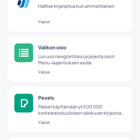
Hallitse kirjanpitoa kuin ammattilainen
Vapaa
Valikon osio
Luo uusi navigointitaso ja järjestä osiot
Menu-laajennuksen avulla.
Vapaa
Pexels
Pääset käyttämään yli 500 000
korkearesoluutioisen valokuvan kirjastoa
suoraan back office -palvelusta.
Vapaa