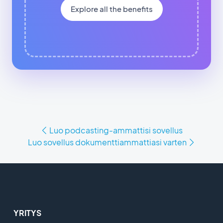
Explore all the benefits
Luo podcasting-ammattisi sovellus
Luo sovellus dokumenttiammattiasi varten
YRITYS