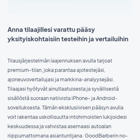
Anna tilaajillesi varattu pääsy
yksityiskohtaisiin testeihin ja vertailuihin
Tilausjärjestelmän laajennuksen avulla tarjoat
premium-tilan, joka parantaa ajotestejäsi,
ajoneuvovertailujasi ja markkina-analyysejäsi.
Tilaajasi hyötyvät ainutlaatuisesta ja syvällisestä
sisällöstä suoraan natiivista iPhone- ja Android-
sovelluksesta. Tämän eksklusiivisen pääsyn avulla
voit rakentaa uskollisuutta intohimoisten lukijoidesi
keskuudessa ja vahvistaa asemaasi autoalan
riippumattomana asiantuntijana. GoodBarberin no-