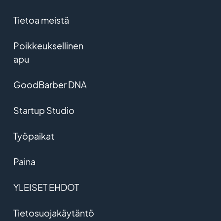
Tietoa meistä
Poikkeuksellinen
apu
GoodBarber DNA
Startup Studio
Työpaikat
Paina
YLEISET EHDOT
Tietosuojakäytäntö