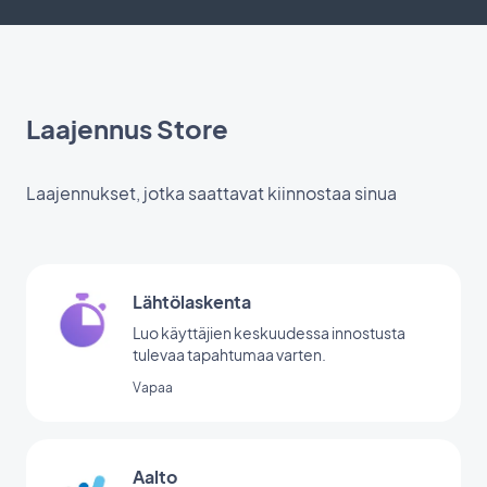
Laajennus Store
Laajennukset, jotka saattavat kiinnostaa sinua
Lähtölaskenta
Luo käyttäjien keskuudessa innostusta
tulevaa tapahtumaa varten.
Vapaa
Aalto