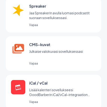
Spreaker
Jaa Spreakerin avulla luomasi podcastit
suoraan sovelluksessasi.
Vapaa
CMS-kuvat
Julkaise valokuvasi sovelluksessasi
Vapaa
iCal / vCal
Lisää kalenteri sovellukseesi
GoodBarberin iCal/vCal-integraation
avulla.
Vapaa