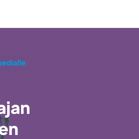
medialle
ajan
ten