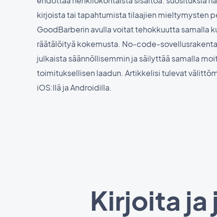
ehdottaa henkilökohtaista sisältöä: suosituksia nä
kirjoista tai tapahtumista tilaajien mieltymysten p
GoodBarberin avulla voitat tehokkuutta samalla ku
räätälöityä kokemusta. No-code-sovellusrakentaja
julkaista säännöllisemmin ja säilyttää samalla mo
toimituksellisen laadun. Artikkelisi tulevat välittöm
iOS:llä ja Androidilla.
Kirjoita ja