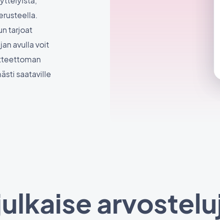
yttelyistä,
erusteella.
n tarjoat
n avulla voit
itteettoman
ästi saataville
 julkaise arvostel