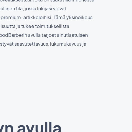
llinen tila, jossa lukijasi voivat
 premium-artikkeleihisi. Tämä yksinoikeus
lisuutta ja tukee toimituksellista
odBarberin avulla tarjoat ainutlaatuisen
styvät saavutettavuus, lukumukavuus ja
yn avulla