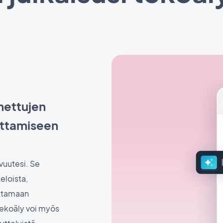
nettujen
ottamiseen
vuutesi. Se
eloista,
ottamaan
 Tekoäly voi myös