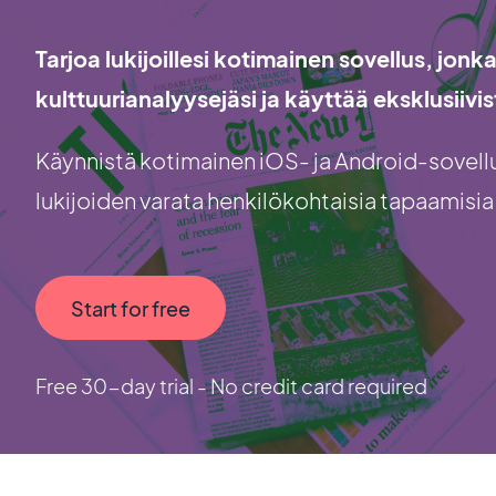
Tarjoa lukijoillesi kotimainen sovellus, jonk
kulttuurianalyysejäsi ja käyttää eksklusiivis
Käynnistä kotimainen iOS- ja Android-sovellus
lukijoiden varata henkilökohtaisia tapaamisia
Start for free
Free 30-day trial - No credit card required