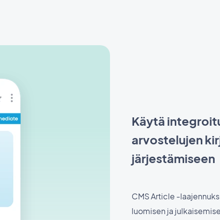
Käytä integroit
arvostelujen kir
järjestämiseen
CMS Article -laajennukse
luomisen ja julkaisemisen