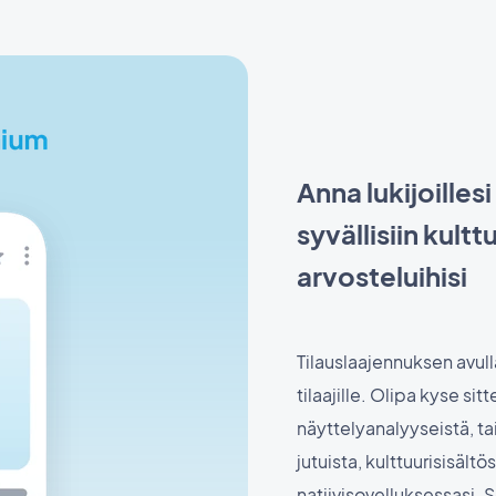
Anna lukijoille
syvällisiin kultt
arvosteluihisi
Tilauslaajennuksen avulla 
tilaajille. Olipa kyse si
näyttelyanalyyseistä, ta
jutuista, kulttuurisisältö
natiivisovelluksessasi. 