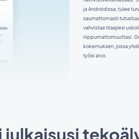
ja Androidissa, tulee turva
saumattomasti tutustua
vahvistaa tilaajiesi uskol
riippumattomuuttasi. Go
kokemuksen, jossa yhdi
työsi arvo.
julkaisusi tekoäl