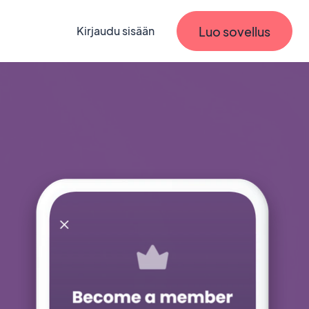
Luo sovellus
Kirjaudu sisään