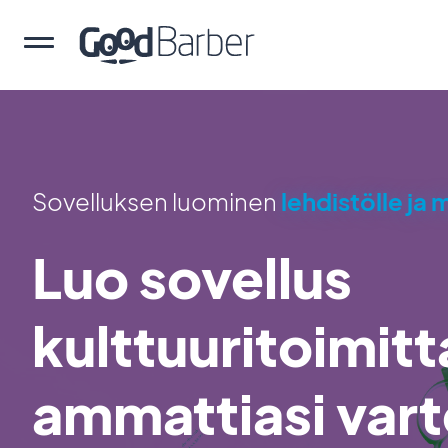
Sovelluksen luominen
lehdistölle ja 
Luo sovellus
kulttuuritoimitt
ammattiasi var