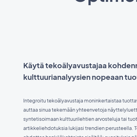
Käytä tekoälyavustajaa kohden
kulttuurianalyysien nopeaan tu
Integroitu tekoälyavustaja moninkertaistaa tuotta
auttaa sinua tekemään yhteenvetoja näyttelyluett
syntetisoimaan kulttuurilehtien arvosteluja tai tu
artikkeliehdotuksia lukijasi trendien perusteella.