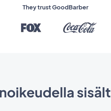
They trust GoodBarber
noikeudella sisältö