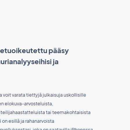
si etuoikeutettu pääsy
uurianalyyseihisi ja
voit varata tiettyjä julkaisuja uskollisille
tten elokuva-arvosteluista,
iteilijahaastatteluista tai teemakohtaisista
si on esillä ja rahanarvoista
Sovelluksestasi, joka on saatavilla iPhonessa