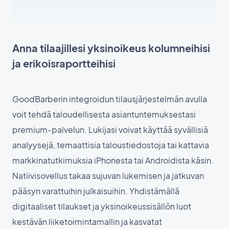
Anna tilaajillesi yksinoikeus kolumneihisi
ja erikoisraportteihisi
GoodBarberin integroidun tilausjärjestelmän avulla
voit tehdä taloudellisesta asiantuntemuksestasi
premium-palvelun. Lukijasi voivat käyttää syvällisiä
analyysejä, temaattisia taloustiedostoja tai kattavia
markkinatutkimuksia iPhonesta tai Androidista käsin.
Natiivisovellus takaa sujuvan lukemisen ja jatkuvan
pääsyn varattuihin julkaisuihin. Yhdistämällä
digitaaliset tilaukset ja yksinoikeussisällön luot
kestävän liiketoimintamallin ja kasvatat