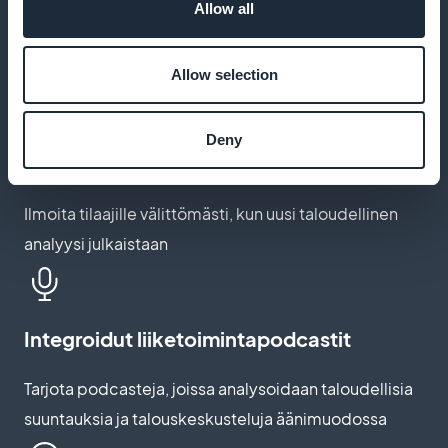
Lukijat tallentavat taloudelliset analyysit ja löytävät
Allow all
ne helposti myöhemmin
Allow selection
Push-ilmoitukset jokaisesta uudesta
Deny
sarakkeesta
Ilmoita tilaajille välittömästi, kun uusi taloudellinen
analyysi julkaistaan
Integroidut liiketoimintapodcastit
Tarjota podcasteja, joissa analysoidaan taloudellisia
suuntauksia ja talouskeskusteluja äänimuodossa