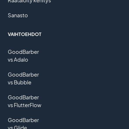
Räätälöity kehitys
Sanasto
VAIHTOEHDOT
GoodBarber
vs Adalo
GoodBarber
vs Bubble
GoodBarber
vs FlutterFlow
GoodBarber
vs Glide