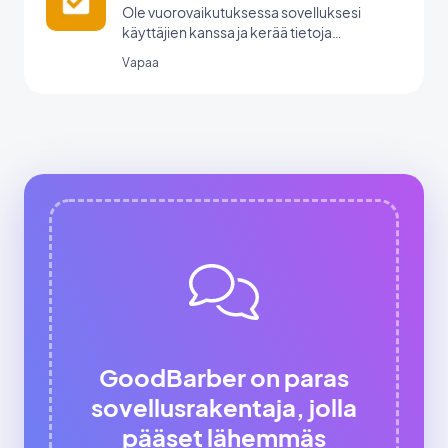
Ole vuorovaikutuksessa sovelluksesi
käyttäjien kanssa ja kerää tietoja
GoodBarberin lomakeintegraation avulla.
Vapaa
GoodBarber on paras
sovellusrakentaja, jolla
pääset lähemmäs