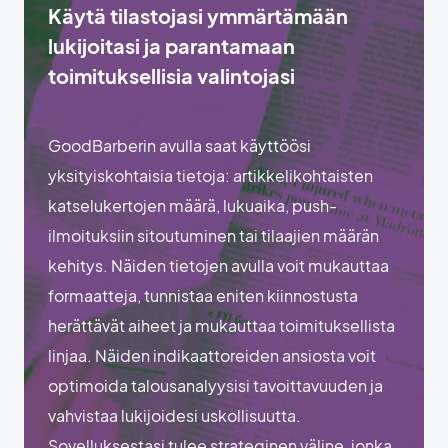
Käytä tilastojasi ymmärtämään
lukijoitasi ja parantamaan
toimituksellisia valintojasi
GoodBarberin avulla saat käyttöösi
yksityiskohtaisia tietoja: artikkelikohtaisten
katselukertojen määrä, lukuaika, push-
ilmoituksiin sitoutuminen tai tilaajien määrän
kehitys. Näiden tietojen avulla voit mukauttaa
formaatteja, tunnistaa eniten kiinnostusta
herättävät aiheet ja mukauttaa toimituksellista
linjaa. Näiden indikaattoreiden ansiosta voit
optimoida talousanalyysisi tavoittavuuden ja
vahvistaa lukijoidesi uskollisuutta.
Sovelluksestasi tulee strateginen väline, jonka