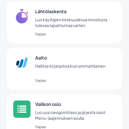
Lähtölaskenta
Luo käyttäjien keskuudessa innostusta
tulevaa tapahtumaa varten.
Vapaa
Aalto
Hallitse kirjanpitoa kuin ammattilainen
Vapaa
Valikon osio
Luo uusi navigointitaso ja järjestä osiot
Menu-laajennuksen avulla.
Vapaa