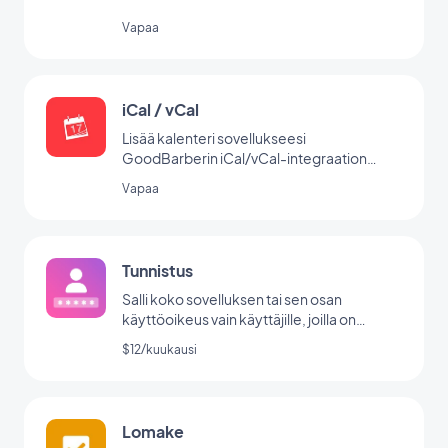
Vapaa
iCal / vCal
Lisää kalenteri sovellukseesi
GoodBarberin iCal/vCal-integraation
avulla.
Vapaa
Tunnistus
Salli koko sovelluksen tai sen osan
käyttöoikeus vain käyttäjille, joilla on
käyttäjätunnus/salasana.
$12/kuukausi
Lomake