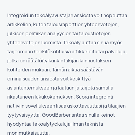
Integroidun tekoälyavustajan ansiosta voit nopeuttaa
artikkelien, kuten talousraporttien yhteenvetojen,
julkisen politiikan analyysien tai taloustietojen
yhteenvetojen luomista. Tekoäly auttaa sinua myös
tarjoamaan henkilökohtaisia artikkeleita tai palveluja,
jotka on räätälöity kunkin lukijan kiinnostuksen
kohteiden mukaan. Tämän aikaa säästävän
ominaisuuden ansiosta voit keskittyä
asiantuntemukseen ja laatuun ja tarjota samalla
rikastuneen lukukokemuksen. Suora integrointi
natiiviin sovellukseen lisää uskottavuuttasi ja tilaajien
tyytyväisyyttä. GoodBarber antaa sinulle keinot
hyödyntää tekoälytyökaluja ilman teknistä
monimutkaisuutta.