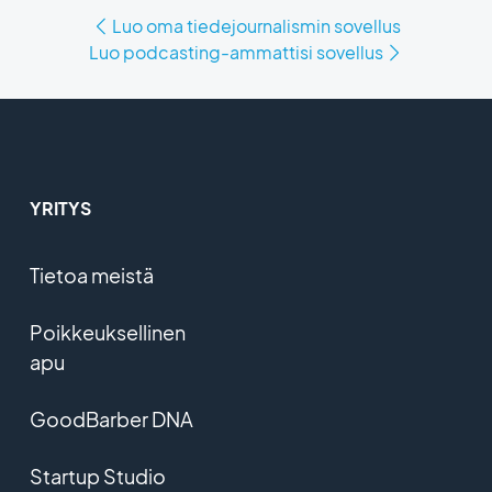
Luo oma tiedejournalismin sovellus
Luo podcasting-ammattisi sovellus
YRITYS
Tietoa meistä
Poikkeuksellinen
apu
GoodBarber DNA
Startup Studio