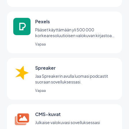
Pexels
Pääset käyttämään yli 500 000
korkearesoluutioisen valokuvan kirjastoa
suoraan back office -palvelusta.
Vapaa
Spreaker
Jaa Spreakerin avulla luomasi podcastit
suoraan sovelluksessasi.
Vapaa
CMS-kuvat
Julkaise valokuvasi sovelluksessasi