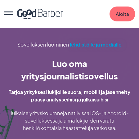
Aloita
Sovelluksen luominen
lehdistölle ja medialle
Luo oma
yritysjournalistisovellus
Tarjoa yrityksesi lukijoille suora, mobiili ja jäsennelty
pääsy analyyseihisi ja julkaisuihisi
Julkaise yrityskolumneja natiivissa iOS- ja Android-
sovelluksessa ja anna lukijoiden varata
henkilökohtaisia haastatteluja verkossa.