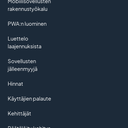
Mobiilisovellusten
rakennustyökalu
PWA:n luominen
Luettelo
laajennuksista
Sovellusten
jälleenmyyjä
Hinnat
Käyttäjien palaute
Kehittäjät