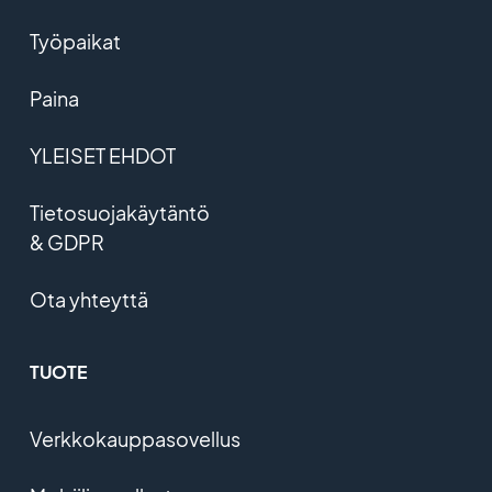
Työpaikat
Paina
YLEISET EHDOT
Tietosuojakäytäntö
& GDPR
Ota yhteyttä
TUOTE
Verkkokauppasovellus