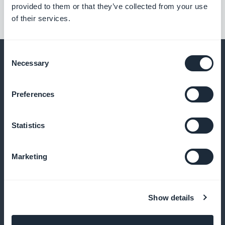
provided to them or that they’ve collected from your use
of their services.
Consent
Necessary
Selection
Ja paljon muuta
Preferences
Statistics
Marketing
Artikkelit tallennetaan myöhempää
Show details
lukemista varten