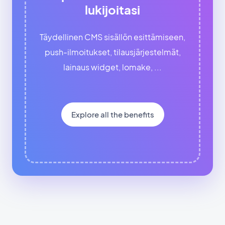
lukijoitasi
Täydellinen CMS sisällön esittämiseen,
push-ilmoitukset, tilausjärjestelmät,
lainaus widget, lomake, ...
Explore all the benefits