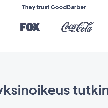
They trust GoodBarber
yksinoikeus tutki