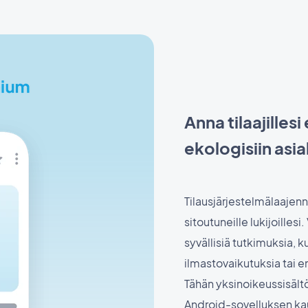
Anna tilaajilles
ekologisiin asia
Tilausjärjestelmälaajenn
sitoutuneille lukijoillesi.
syvällisiä tutkimuksia,
ilmastovaikutuksia tai 
Tähän yksinoikeussisältö
Android-sovelluksen kaut