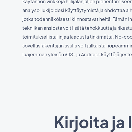
käytännön vinkkejä hiilijalanjäljen pienentämisee
analysoi lukijoidesi käyttäytymistä ja ehdottaa aihe
jotka todennäköisesti kiinnostavat heitä. Tämän i
tekniikan ansiosta voit lisätä tehokkuutta ja rikast
toimituksellista linjaa laadusta tinkimättä. No-co
sovellusrakentajan avulla voit julkaista nopeammin
laajemman yleisön iOS- ja Android-käyttöjärjeste
Kirjoita ja