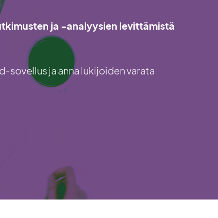
tutkimusten ja -analyysien levittämistä
-sovellus ja anna lukijoiden varata