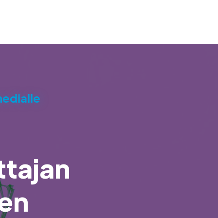
medialle
ttajan
ten