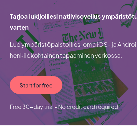
Tarjoa lukijoillesi natiivisovellus ympäristö
varten
Luo ympäristöpalstoillesi oma iOS- ja Android
henkilökohtainen tapaaminen verkossa.
Start for free
Free 30-day trial - No credit card required