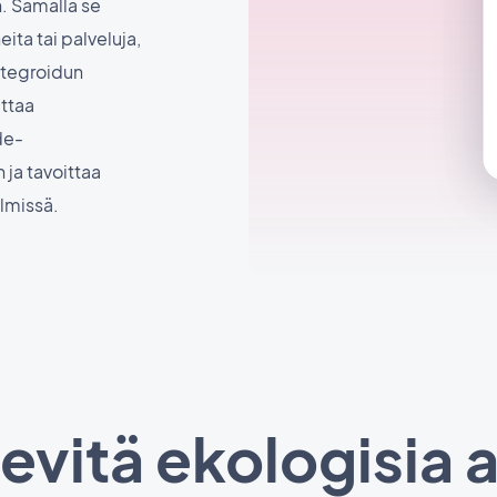
n. Samalla se
ita tai palveluja,
ntegroidun
uttaa
de-
 ja tavoittaa
lmissä.
 levitä ekologisia 