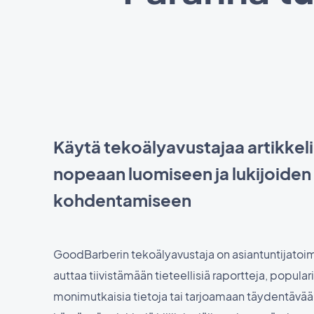
Käytä tekoälyavustajaa artikkel
nopeaan luomiseen ja lukijoiden
kohdentamiseen
GoodBarberin tekoälyavustaja on asiantuntijatoimi
auttaa tiivistämään tieteellisiä raportteja, popula
monimutkaisia tietoja tai tarjoamaan täydentävää 