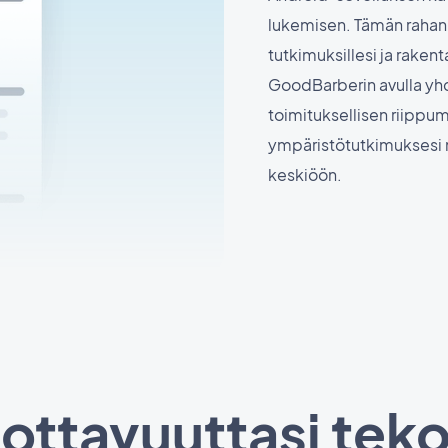
lukemisen. Tämän rahanm
tutkimuksillesi ja rakent
GoodBarberin avulla yhd
toimituksellisen riippu
ympäristötutkimuksesi
keskiöön.
ottavuuttasi teko