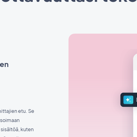
ien
ttajien etu. Se
risoimaan
sisältöä, kuten