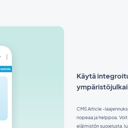
Käytä integroi
ympäristöjulkai
CMS Article -laajennukse
nopeaa ja helppoa. Voit 
eläimistön suojelusta, l