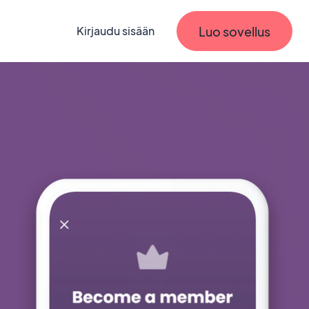
Luo sovellus
Kirjaudu sisään