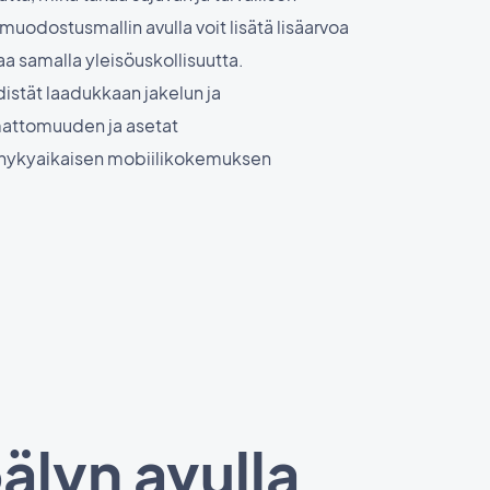
uodostusmallin avulla voit lisätä lisäarvoa
aa samalla yleisöuskollisuutta.
istät laadukkaan jakelun ja
mattomuuden ja asetat
 nykyaikaisen mobiilikokemuksen
älyn avulla