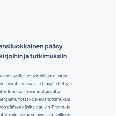
i ensiluokkainen pääsy
kirjoihin ja tutkimuksiin
uksen avulla luot todellisen alustan
 Voit varata maksaville tilaajille tiettyjä
 kuten luonnon monimuotoisuutta,
energiamurrosta koskevia tutkimuksia.
ön pääsee käsiksi natiivin iPhone- ja
ta, mikä takaa sujuvan ja turvallisen