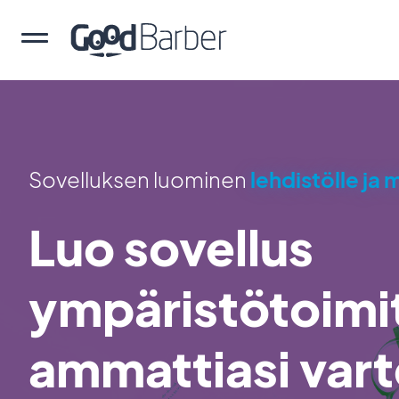
Sovelluksen luominen
lehdistölle ja 
Luo sovellus
ympäristötoimi
ammattiasi var