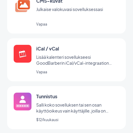
CMS-kuvat
Julkaise valokuvasi sovelluksessasi
Vapaa
iCal / vCal
Lisää kalenteri sovellukseesi
GoodBarberin iCal/vCal-integraation
avulla.
Vapaa
Tunnistus
Salli koko sovelluksen tai sen osan
käyttöoikeus vain käyttäjille, joilla on
käyttäjätunnus/salasana.
$12/kuukausi