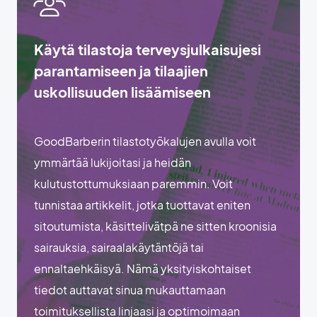
Käytä tilastoja terveysjulkaisujesi
parantamiseen ja tilaajien
uskollisuuden lisäämiseen
GoodBarberin tilastotyökalujen avulla voit
ymmärtää lukijoitasi ja heidän
kulutustottumuksiaan paremmin. Voit
tunnistaa artikkelit, jotka tuottavat eniten
sitoutumista, käsittelivätpä ne sitten kroonisia
sairauksia, sairaalakäytäntöjä tai
ennaltaehkäisyä. Nämä yksityiskohtaiset
tiedot auttavat sinua mukauttamaan
toimituksellista linjaasi ja optimoimaan