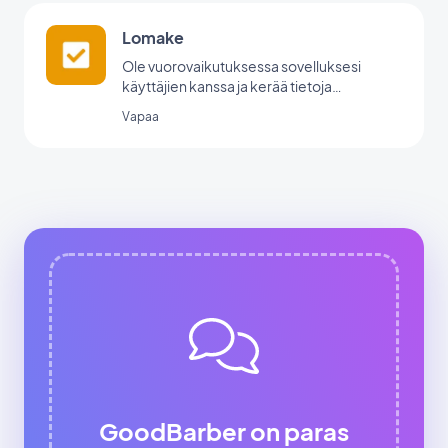
Lomake
Ole vuorovaikutuksessa sovelluksesi
käyttäjien kanssa ja kerää tietoja
GoodBarberin lomakeintegraation avulla.
Vapaa
GoodBarber on paras