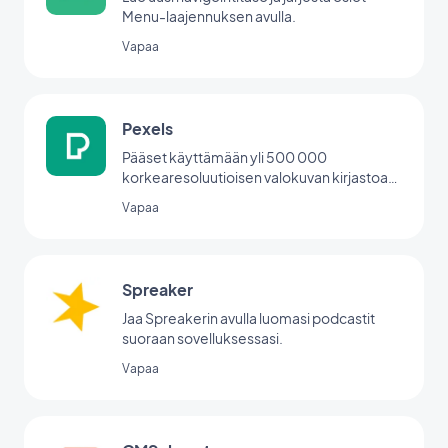
Menu-laajennuksen avulla.
Vapaa
Pexels
Pääset käyttämään yli 500 000
korkearesoluutioisen valokuvan kirjastoa
suoraan back office -palvelusta.
Vapaa
Spreaker
Jaa Spreakerin avulla luomasi podcastit
suoraan sovelluksessasi.
Vapaa