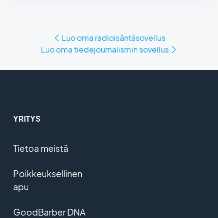
Luo oma radioisäntäsovellus
Luo oma tiedejournalismin sovellus
YRITYS
Tietoa meistä
Poikkeuksellinen
apu
GoodBarber DNA