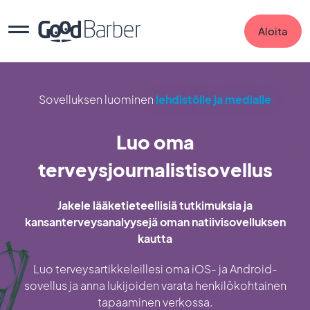
Aloita
Sovelluksen luominen
lehdistölle ja medialle
Luo oma
terveysjournalistisovellus
Jakele lääketieteellisiä tutkimuksia ja
kansanterveysanalyysejä oman natiivisovelluksen
kautta
Luo terveysartikkeleillesi oma iOS- ja Android-
sovellus ja anna lukijoiden varata henkilökohtainen
tapaaminen verkossa.