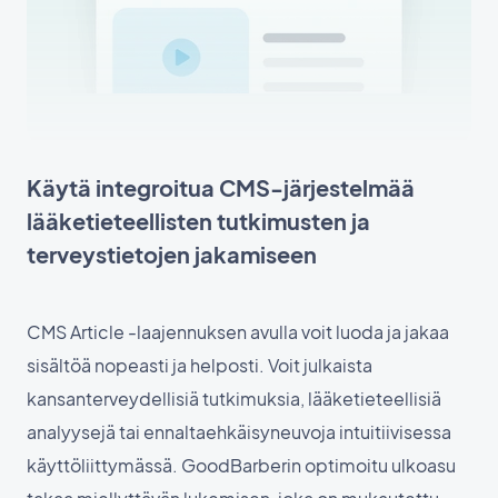
Käytä integroitua CMS-järjestelmää
lääketieteellisten tutkimusten ja
terveystietojen jakamiseen
CMS Article -laajennuksen avulla voit luoda ja jakaa
sisältöä nopeasti ja helposti. Voit julkaista
kansanterveydellisiä tutkimuksia, lääketieteellisiä
analyysejä tai ennaltaehkäisyneuvoja intuitiivisessa
käyttöliittymässä. GoodBarberin optimoitu ulkoasu