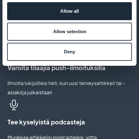
Tarjouskohteen varmuuskopiointi
Allow all
Tarjoa lukijoillesi mahdollisuus tallentaa
lääketieteelliset tutkimuksesi, jotta he voivat lukea
Allow selection
ne uudelleen aina halutessaan
Deny
Varoita tilaajia push-ilmoituksilla
Ilmoita lukijoillesi heti, kun uusi terveysartikkeli tai -
asiakirja julkaistaan
Tee kyselyistä podcasteja
Muokkaa artikkelisi podcasteiksi, jotta