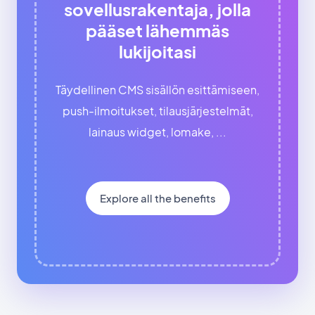
sovellusrakentaja, jolla
pääset lähemmäs
lukijoitasi
Täydellinen CMS sisällön esittämiseen,
push-ilmoitukset, tilausjärjestelmät,
lainaus widget, lomake, ...
Explore all the benefits