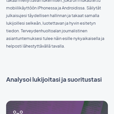
takaa miellyttävän lukemisen, joka on mukautettu
mobiilikäyttöön iPhonessa ja Androidissa. Säilytät
julkaisujesi täydellisen hallinnan ja takaat samalla
lukijoillesi selkeän, luotettavan ja hyvin esitetyn
tiedon. Terveydenhuoltoalan journalistinen
asiantuntemuksesi tulee näin esille nykyaikaisella ja
helposti lähestyttävällä tavalla.
Analysoi lukijoitasi ja suoritustasi