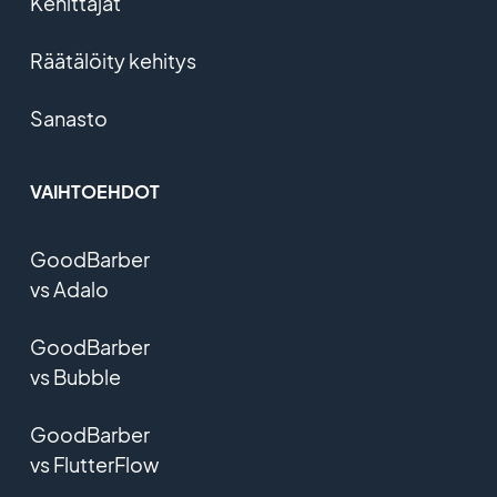
Kehittäjät
Räätälöity kehitys
Sanasto
VAIHTOEHDOT
GoodBarber
vs Adalo
GoodBarber
vs Bubble
GoodBarber
vs FlutterFlow