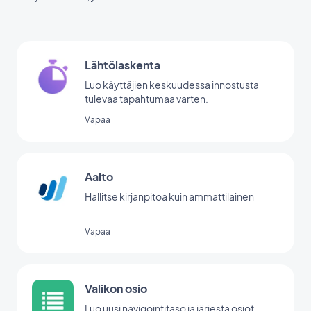
Lähtölaskenta
Luo käyttäjien keskuudessa innostusta
tulevaa tapahtumaa varten.
Vapaa
Aalto
Hallitse kirjanpitoa kuin ammattilainen
Vapaa
Valikon osio
Luo uusi navigointitaso ja järjestä osiot