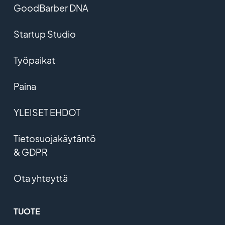
GoodBarber DNA
Startup Studio
Työpaikat
Paina
YLEISET EHDOT
Tietosuojakäytäntö
& GDPR
Ota yhteyttä
TUOTE