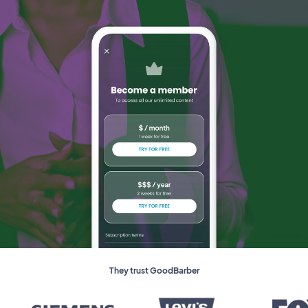
They trust GoodBarber