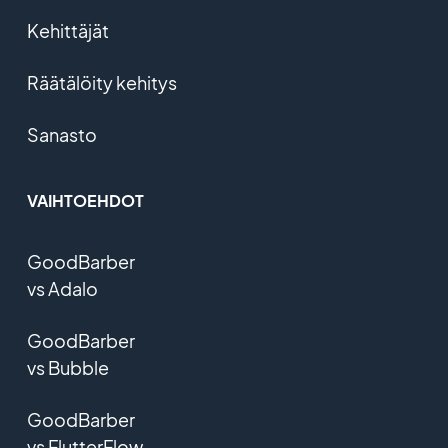
Kehittäjät
Räätälöity kehitys
Sanasto
VAIHTOEHDOT
GoodBarber
vs Adalo
GoodBarber
vs Bubble
GoodBarber
vs FlutterFlow