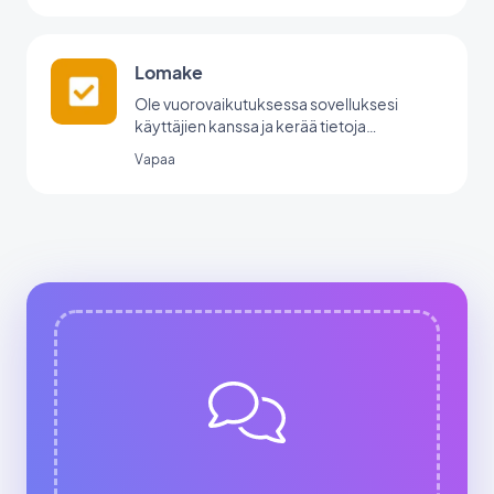
Lomake
Ole vuorovaikutuksessa sovelluksesi
käyttäjien kanssa ja kerää tietoja
GoodBarberin lomakeintegraation avulla.
Vapaa