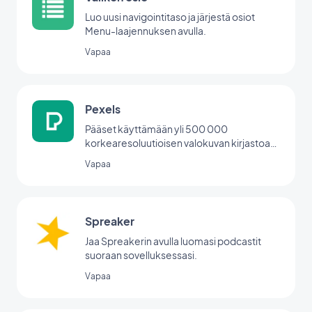
Luo uusi navigointitaso ja järjestä osiot
Menu-laajennuksen avulla.
Vapaa
Pexels
Pääset käyttämään yli 500 000
korkearesoluutioisen valokuvan kirjastoa
suoraan back office -palvelusta.
Vapaa
Spreaker
Jaa Spreakerin avulla luomasi podcastit
suoraan sovelluksessasi.
Vapaa