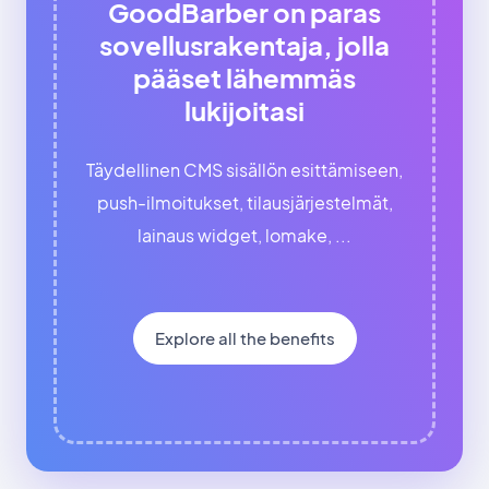
GoodBarber on paras
sovellusrakentaja, jolla
pääset lähemmäs
lukijoitasi
Täydellinen CMS sisällön esittämiseen,
push-ilmoitukset, tilausjärjestelmät,
lainaus widget, lomake, ...
Explore all the benefits