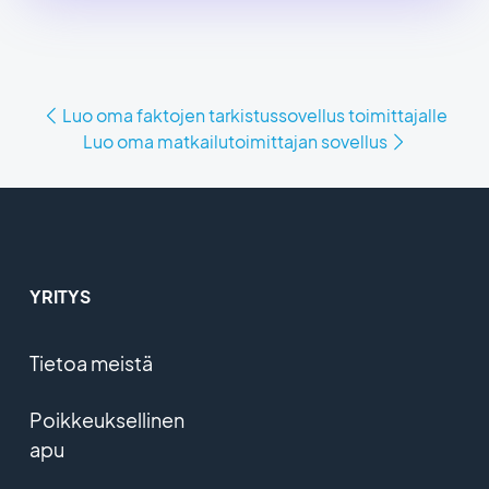
Luo oma faktojen tarkistussovellus toimittajalle
Luo oma matkailutoimittajan sovellus
YRITYS
Tietoa meistä
Poikkeuksellinen
apu