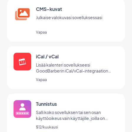
CMS-kuvat
Julkaise valokuvasi sovelluksessasi
Vapaa
iCal / vCal
Lisää kalenteri sovellukseesi
GoodBarberin iCal/vCal-integraation
avulla.
Vapaa
Tunnistus
Salli koko sovelluksen tai sen osan
käyttöoikeus vain käyttäjille, joilla on
käyttäjätunnus/salasana.
$12/kuukausi