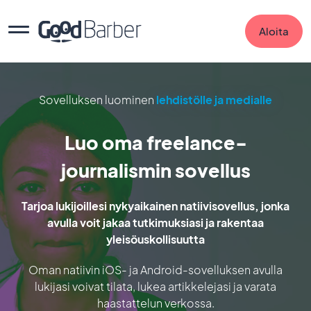
Aloita
Sovelluksen luominen
lehdistölle ja medialle
Luo oma freelance-
journalismin sovellus
Tarjoa lukijoillesi nykyaikainen natiivisovellus, jonka
avulla voit jakaa tutkimuksiasi ja rakentaa
yleisöuskollisuutta
Oman natiivin iOS- ja Android-sovelluksen avulla
lukijasi voivat tilata, lukea artikkelejasi ja varata
haastattelun verkossa.