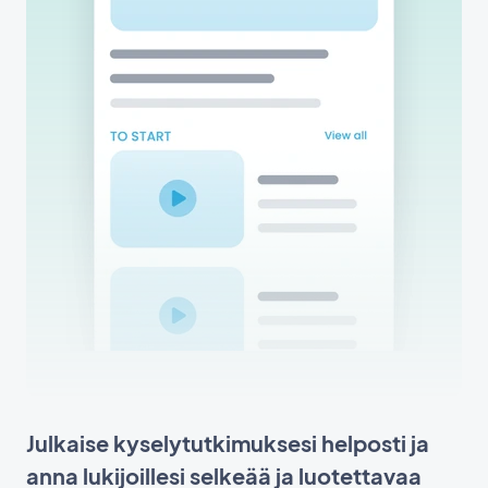
Julkaise kyselytutkimuksesi helposti ja
anna lukijoillesi selkeää ja luotettavaa