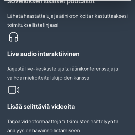
Sovelluksen sisäiset podcastit
Lähetä haastatteluja ja äänikronikoita rikastuttaaksesi
toimituksellista linjaasi
Live audio interaktiivinen
Järjestä live-keskusteluja tai äänikonferensseja ja
vaihda mielipiteitä lukijoiden kanssa
Lisää selittäviä videoita
Tarjoa videoformaatteja tutkimusten esittelyyn tai
analyysien havainnollistamiseen