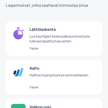
Laajennukset, jotka saattavat kiinnostaa sinua
Lähtölaskenta
Luo käyttäjien keskuudessa innostusta
tulevaa tapahtumaa varten.
Vapaa
Aalto
Hallitse kirjanpitoa kuin ammattilainen
Vapaa
Valikon osio