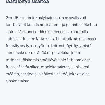
räätälöityä sisältöä
GoodBarberin tekoälylaajennuksen avulla voit
tuottaa artikkeleita nopeammin ja parantaa tekstien
laatua. Voit luoda artikkeliluonnoksia, muotoilla
kohtia uudelleen tai keksiä aiheideoita sekunneissa.
Tekoäly analysoi myös lukijoittesi käyttäytymistä
korostaakseen sisältöä tai palveluita, jotka
todennäköisimmin herättävät heidän huomionsa.
Tulos: säästät aikaa, moninkertaistat julkaisujesi
määrän ja tarjoat yleisöllesi sisältöä, joka on aina
ajankohtaista.