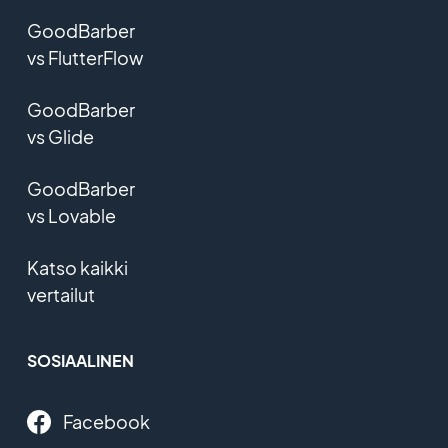
GoodBarber
vs FlutterFlow
GoodBarber
vs Glide
GoodBarber
vs Lovable
Katso kaikki
vertailut
SOSIAALINEN
Facebook