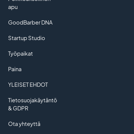
apu
GoodBarber DNA
Startup Studio
Työpaikat
Paina
YLEISET EHDOT
Tietosuojakäytäntö
& GDPR
Ota yhteyttä