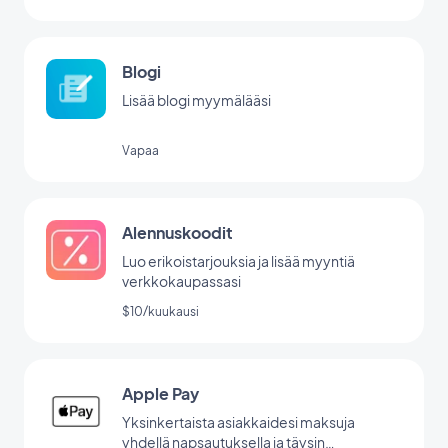
Blogi
Lisää blogi myymälääsi
Vapaa
Alennuskoodit
Luo erikoistarjouksia ja lisää myyntiä
verkkokaupassasi
$10/kuukausi
Apple Pay
Yksinkertaista asiakkaidesi maksuja
yhdellä napsautuksella ja täysin