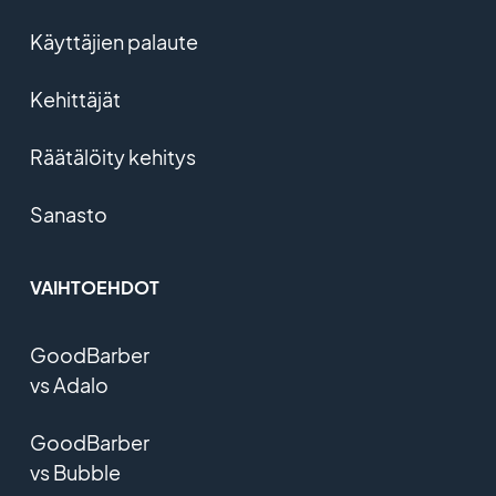
Käyttäjien palaute
Kehittäjät
Räätälöity kehitys
Sanasto
VAIHTOEHDOT
GoodBarber
vs Adalo
GoodBarber
vs Bubble