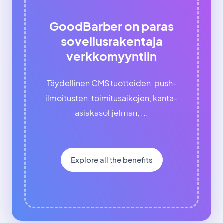
GoodBarber on paras
sovellusrakentaja
verkkomyyntiin
Täydellinen CMS tuotteiden, push-
ilmoitusten, toimitusaikojen, kanta-
asiakasohjelman, ...
Explore all the benefits