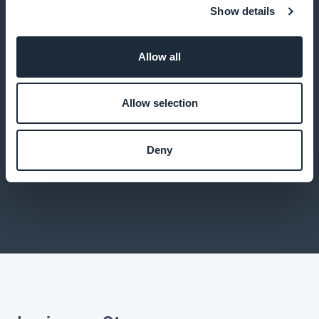
Show details
Allow all
Artikkelien kirjoittaminen luomustesi
edistämiseksi
Allow selection
Tarjoa artikkeleita trendeistä, tyylivihjeistä ja korujen
hoidosta
Deny