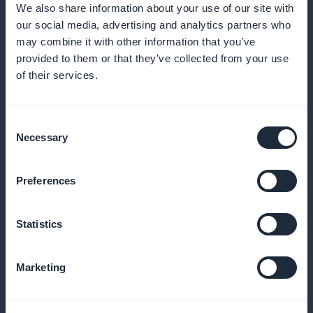
We also share information about your use of our site with
Tarjoa kohdennettuja kampanjoita
our social media, advertising and analytics partners who
may combine it with other information that you’ve
asiakasuskollisuuden lisäämiseksi ja ostojen
provided to them or that they’ve collected from your use
edistämiseksi
of their services.
Consent
White-label-laajennus
Necessary
Selection
Tarjoa täysin räätälöityä sovellusta omalla
Preferences
tuotemerkilläsi
Statistics
Korin muistutus
Marketing
Muistuta automaattisesti asiakkaita, jotka ovat
lisänneet korun viimeistelemättä ostosta