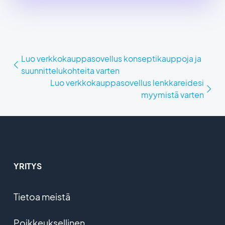
Luo verkkokauppasovellus konseptikauppoja ja
suunnittelukohteita varten
Luo verkkokauppasovellus lenkkareidesi
myymistä varten
YRITYS
Tietoa meistä
Poikkeuksellinen