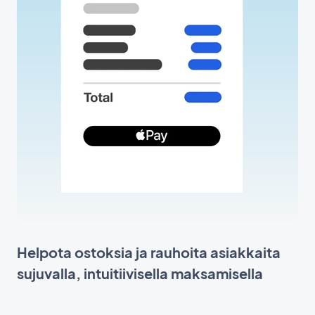
Helpota ostoksia ja rauhoita asiakkaita
sujuvalla, intuitiivisella maksamisella