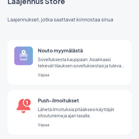
Laajennus Store
Laajennukset, jotka saattavat kiinnostaa sinua
Nouto myymälästä
Sovelluksesta kauppaan: Asiakkaasi
tekevät tilauksen sovelluksestasi ja tulevat
myymälääsi noutamaan sen.
Vapaa
Push-ilmoitukset
Lähetä ilmoituksia pitääksesi käyttäjät
sitoutuneina ja ajan tasalla.
Vapaa