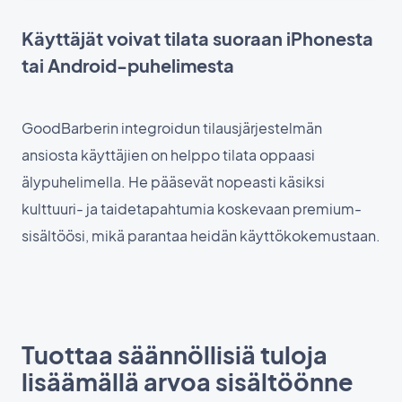
Käyttäjät voivat tilata suoraan iPhonesta
tai Android-puhelimesta
GoodBarberin integroidun tilausjärjestelmän
ansiosta käyttäjien on helppo tilata oppaasi
älypuhelimella. He pääsevät nopeasti käsiksi
kulttuuri- ja taidetapahtumia koskevaan premium-
sisältöösi, mikä parantaa heidän käyttökokemustaan.
Tuottaa säännöllisiä tuloja
lisäämällä arvoa sisältöönne