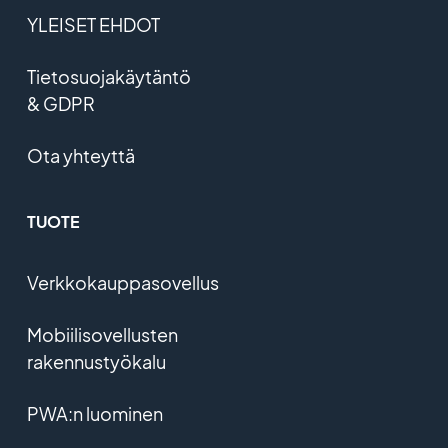
YLEISET EHDOT
Tietosuojakäytäntö
& GDPR
Ota yhteyttä
TUOTE
Verkkokauppasovellus
Mobiilisovellusten
rakennustyökalu
PWA:n luominen