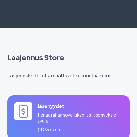
Laajennus Store
Laajennukset, jotka saattavat kiinnostaa sinua
Jäsenyydet
Tienaa rahaa sovelluksellasi jäsenyyksien
avulla
$49/kuukausi