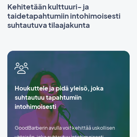
Kehitetään kulttuuri- ja
taidetapahtumiin intohimoisesti
suhtautuva tilaajakunta
Houkuttele ja pidä yleisö, joka
suhtautuu tapahtumiin
intohimoisesti
GoodBarberin avulla voit kehittää uskollisen
yhteisön, joka suhtautuu intohimoisesti