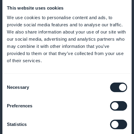
This website uses cookies
We use cookies to personalise content and ads, to
provide social media features and to analyse our traffic.
We also share information about your use of our site with
our social media, advertising and analytics partners who
Yksityiskohtaiset tilastot kulttuuri- ja
may combine it with other information that you’ve
taidetapahtumien sisällön tilaajista
provided to them or that they’ve collected from your use
of their services.
Pääset käsiksi tarkkoihin analyyseihin tilaajistasi ja
voit optimoida sisältöstrategiaasi
Consent
Necessary
Selection
Mobiilisovelluksen etusivulla oleva
Preferences
tilauksen myynninedistämiswidgetti
Statistics
Lisää konversioita näyttämällä kampanjat suoraan