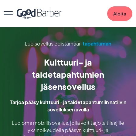
Aloita
Luo sovellus edistämään
tapahtuman
Kulttuuri- ja
taidetapahtumien
jäsensovellus
Tarjoa pääsy kulttuuri- ja taidetapahtumiin natiivin
sovelluksen avulla
Luo oma mobiilisovellus, jolla voit tarjota tilaajille
yksinoikeudella pääsyn kulttuuri- ja