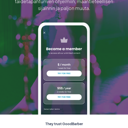
taidetapahtumien ohjelmiin, maantieteellisen
sijainnin ja paljon muuta.
They trust GoodBarber