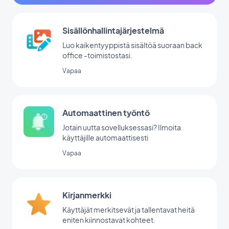
Sisällönhallintajärjestelmä
Luo kaikentyyppistä sisältöä suoraan back
office -toimistostasi.
Vapaa
Automaattinen työntö
Jotain uutta sovelluksessasi? Ilmoita
käyttäjille automaattisesti
Vapaa
Kirjanmerkki
Käyttäjät merkitsevät ja tallentavat heitä
eniten kiinnostavat kohteet.