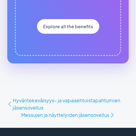
Explore all the benefits
Hyväntekeväisyys- ja vapaaehtoistapahtumien
jäsensovellus
Messujen ja näyttelyiden jäsensovellus