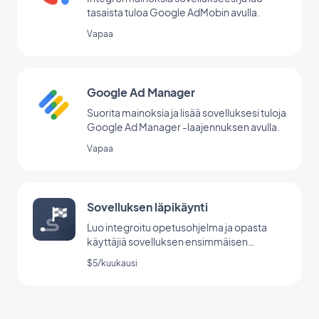
tasaista tuloa Google AdMobin avulla.
Vapaa
Google Ad Manager
Suorita mainoksia ja lisää sovelluksesi tuloja
Google Ad Manager -laajennuksen avulla.
Vapaa
Sovelluksen läpikäynti
Luo integroitu opetusohjelma ja opasta
käyttäjiä sovelluksen ensimmäisen
käynnistyksen aikana.
$5/kuukausi