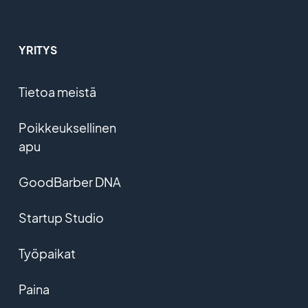
YRITYS
Tietoa meistä
Poikkeuksellinen
apu
GoodBarber DNA
Startup Studio
Työpaikat
Paina