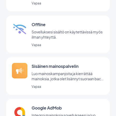
Vapaa
Offline
Sovelluksesi sisältö on käytettävissä myös
ilman yhteyttä.
Vapaa
Sisäinen mainospalvelin
Luo mainoskampanjoita ja kierrättää
mainoksia, jotka olet lisännyt suoraan back
office -palvelussasi.
Vapaa
Google AdMob
Integroi mainoksia sovellukseesi ja luo