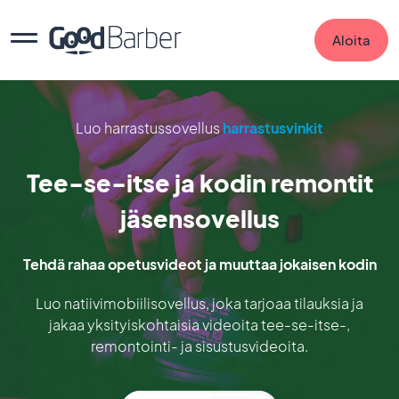
Aloita
Luo harrastussovellus
harrastusvinkit
Tee-se-itse ja kodin remontit
jäsensovellus
Tehdä rahaa opetusvideot ja muuttaa jokaisen kodin
Luo natiivimobiilisovellus, joka tarjoaa tilauksia ja
jakaa yksityiskohtaisia videoita tee-se-itse-,
remontointi- ja sisustusvideoita.