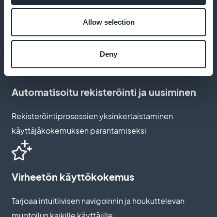
Räätälöidyt tilauspolut
Allow selection
Räätälöi tilausvaihtoehdot käyttäjien erityistarpeiden
mukaan
Deny
Automatisoitu rekisteröinti ja uusiminen
Rekisteröintiprosessien yksinkertaistaminen
käyttäjäkokemuksen parantamiseksi
Virheetön käyttökokemus
Tarjoaa intuitiivisen navigoinnin ja houkuttelevan
muotoilun kaikille käyttäjille