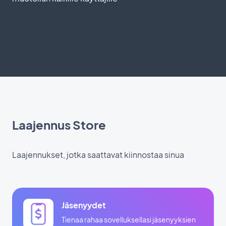
Laajennus Store
Laajennukset, jotka saattavat kiinnostaa sinua
Jäsenyydet
Tienaa rahaa sovelluksellasi jäsenyyksien