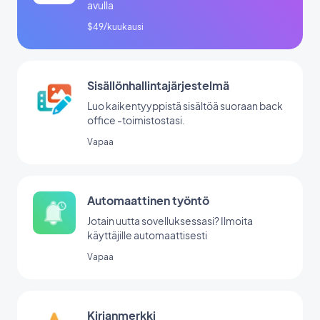
avulla
$49/kuukausi
Sisällönhallintajärjestelmä
Luo kaikentyyppistä sisältöä suoraan back
office -toimistostasi.
Vapaa
Automaattinen työntö
Jotain uutta sovelluksessasi? Ilmoita
käyttäjille automaattisesti
Vapaa
Kirjanmerkki