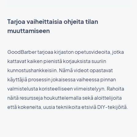
Tarjoa vaiheittaisia ohjeita tilan
muuttamiseen
GoodBarber tarjoaa kirjaston opetusvideoita, jotka
kattavat kaiken pienistä korjauksista suuriin
kunnostushankkeisiin. Nämä videot opastavat
käyttäjiä prosessin jokaisessa vaiheessa pinnan
valmistelusta koristeelliseen viimeistelyyn. Rahoita
näitä resursseja houkuttelemalla sekä aloittelijoita
että kokeneita, uusia tekniikoita etsiviä DIY-tekijöitä.