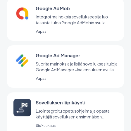
Google AdMob
Integroi mainoksia sovellukseesi ja luo
tasaista tuloa Google AdMobin avulla.
Vapaa
Google Ad Manager
Suorita mainoksia ja lisää sovelluksesi tuloja
Google Ad Manager -laajennuksen avulla.
Vapaa
Sovelluksen läpikäynti
Luo integroitu opetusohjelma ja opasta
käyttäjiä sovelluksen ensimmäisen
käynnistyksen aikana.
$5/kuukausi