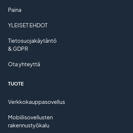
Paina
YLEISET EHDOT
Tietosuojakäytäntö
& GDPR
Ota yhteyttä
TUOTE
Verkkokauppasovellus
Mobiilisovellusten
rakennustyökalu