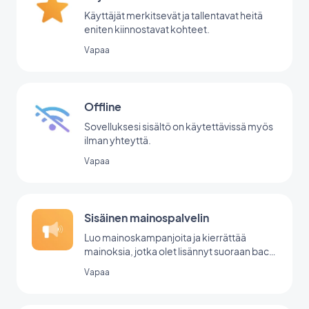
Käyttäjät merkitsevät ja tallentavat heitä
eniten kiinnostavat kohteet.
Vapaa
Offline
Sovelluksesi sisältö on käytettävissä myös
ilman yhteyttä.
Vapaa
Sisäinen mainospalvelin
Luo mainoskampanjoita ja kierrättää
mainoksia, jotka olet lisännyt suoraan back
office -palvelussasi.
Vapaa