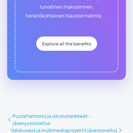
turvallinen maksaminen,
henkilökohtainen tilausten hallinta, ...
Explore all the benefits
Puutarhanhoito ja ulkoiluhankkeet -
jäsenyyssovellus
Valokuvaus ja multimediaprojektit jäsensovellus