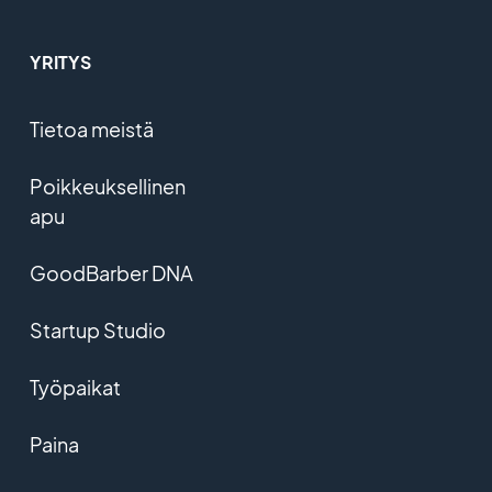
YRITYS
Tietoa meistä
Poikkeuksellinen
apu
GoodBarber DNA
Startup Studio
Työpaikat
Paina