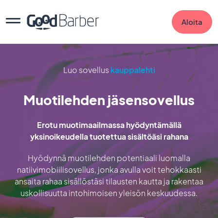
Aloita
Luo sovellus
kauppalehti
Muotilehden jäsensovellus
Erotu muotimaailmassa hyödyntämällä
yksinoikeudella tuotettua sisältöäsi rahana
Hyödynnä muotilehden potentiaali luomalla
natiivimobiilisovellus, jonka avulla voit tehokkaasti
ansaita rahaa sisällöstäsi tilausten kautta ja rakentaa
uskollisuutta intohimoisen yleisön keskuudessa.