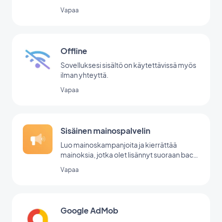
Vapaa
Offline
Sovelluksesi sisältö on käytettävissä myös
ilman yhteyttä.
Vapaa
Sisäinen mainospalvelin
Luo mainoskampanjoita ja kierrättää
mainoksia, jotka olet lisännyt suoraan back
office -palvelussasi.
Vapaa
Google AdMob