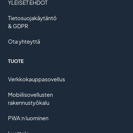
YLEISET EHDOT
Tietosuojakäytäntö
& GDPR
Ota yhteyttä
TUOTE
Verkkokauppasovellus
Mobiilisovellusten
rakennustyökalu
PWA:n luominen