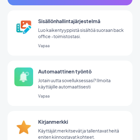
Sisällönhallintajärjestelmä
Luo kaikentyyppistä sisältöä suoraan back
office -toimistostasi.
Vapaa
Automaattinen työntö
Jotain uutta sovelluksessasi? Ilmoita
käyttäjille automaattisesti
Vapaa
Kirjanmerkki
Käyttäjät merkitsevät ja tallentavat heitä
eniten kiinnostavat kohteet.