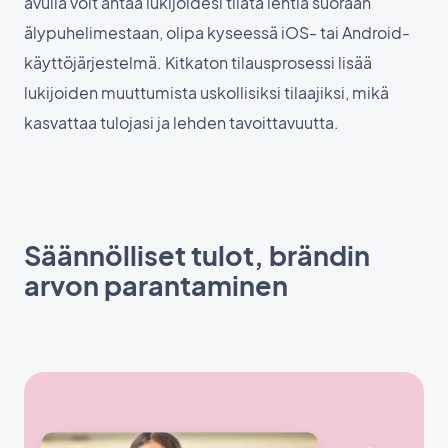
avulla voit antaa lukijoidesi tilata lehtiä suoraan
älypuhelimestaan, olipa kyseessä iOS- tai Android-
käyttöjärjestelmä. Kitkaton tilausprosessi lisää
lukijoiden muuttumista uskollisiksi tilaajiksi, mikä
kasvattaa tulojasi ja lehden tavoittavuutta.
Säännölliset tulot, brändin
arvon parantaminen