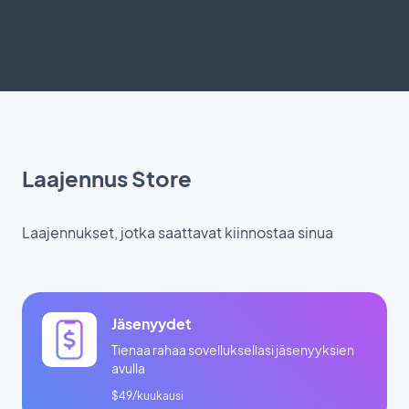
Laajennus Store
Laajennukset, jotka saattavat kiinnostaa sinua
Jäsenyydet
Tienaa rahaa sovelluksellasi jäsenyyksien
avulla
$49/kuukausi