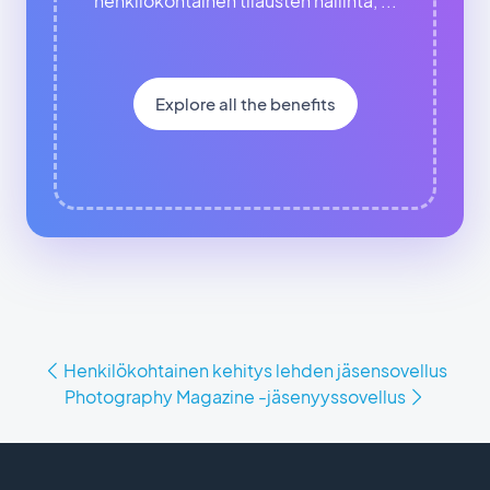
henkilökohtainen tilausten hallinta, ...
Explore all the benefits
Henkilökohtainen kehitys lehden jäsensovellus
Photography Magazine -jäsenyyssovellus