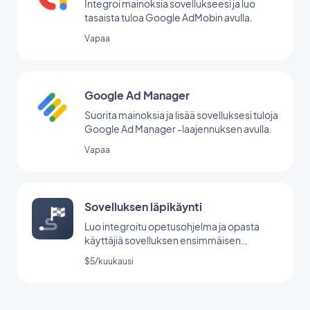
Integroi mainoksia sovellukseesi ja luo
tasaista tuloa Google AdMobin avulla.
Vapaa
Google Ad Manager
Suorita mainoksia ja lisää sovelluksesi tuloja
Google Ad Manager -laajennuksen avulla.
Vapaa
Sovelluksen läpikäynti
Luo integroitu opetusohjelma ja opasta
käyttäjiä sovelluksen ensimmäisen
käynnistyksen aikana.
$5/kuukausi