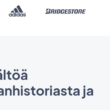
ältöä
nhistoriasta ja