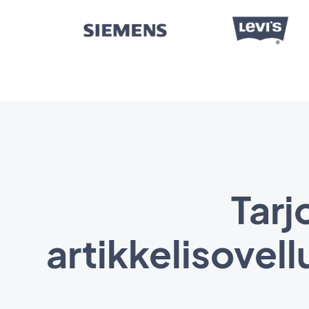
Tarj
artikkelisovel