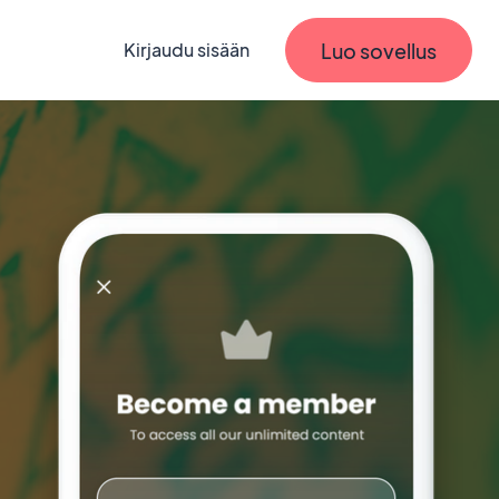
Luo sovellus
Kirjaudu sisään