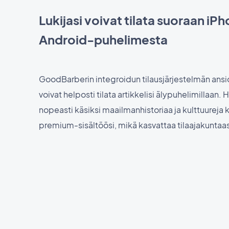
Lukijasi voivat tilata suoraan iPh
Android-puhelimesta
GoodBarberin integroidun tilausjärjestelmän ansio
voivat helposti tilata artikkelisi älypuhelimillaan.
nopeasti käsiksi maailmanhistoriaa ja kulttuureja
premium-sisältöösi, mikä kasvattaa tilaajakuntaasi 