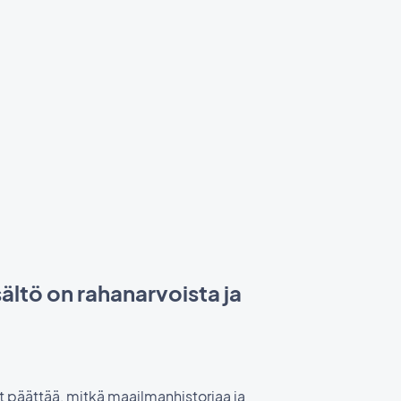
sältö on rahanarvoista ja
t päättää, mitkä maailmanhistoriaa ja