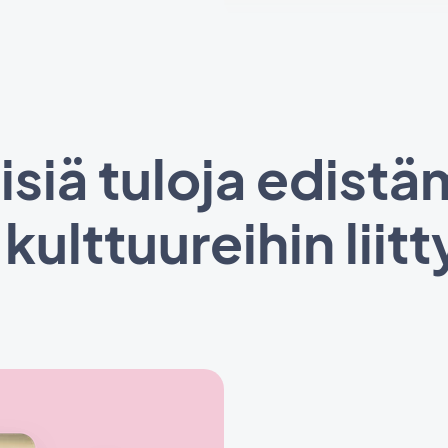
isiä tuloja edist
 kulttuureihin liit