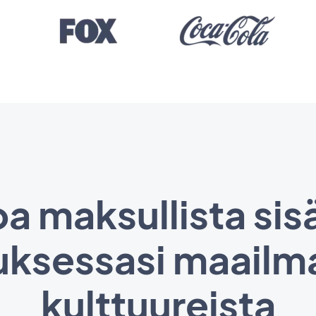
oa maksullista sis
luksessasi maailma
kulttuureista