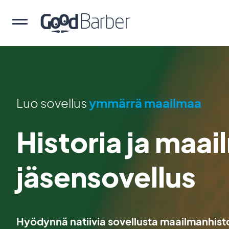
Luo sovellus
ymmärrä maailmaa
Historia ja maai
jäsensovellus
Hyödynnä natiivia sovellusta maailmanhistor