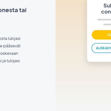
onesta tai
sta lukijasi
 He pääsevät
 koskevaan
ja tulojasi.