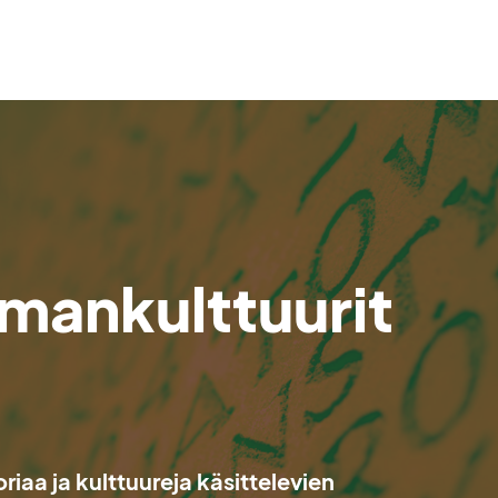
lmankulttuurit
iaa ja kulttuureja käsittelevien