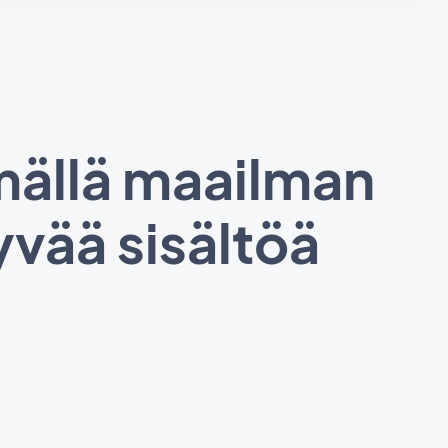
ämällä maailman
tyvää sisältöä