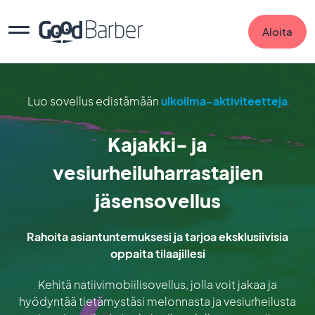
Aloita
Luo sovellus edistämään
ulkoilma-aktiviteetteja
Kajakki- ja
vesiurheiluharrastajien
jäsensovellus
Rahoita asiantuntemuksesi ja tarjoa eksklusiivisia
oppaita tilaajillesi
Kehitä natiivimobiilisovellus, jolla voit jakaa ja
hyödyntää tietämystäsi melonnasta ja vesiurheilusta