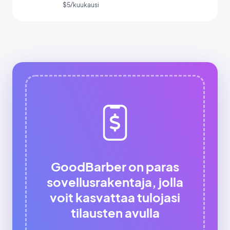
$5/kuukausi
GoodBarber on paras
sovellusrakentaja, jolla
voit kasvattaa tulojasi
tilausten avulla