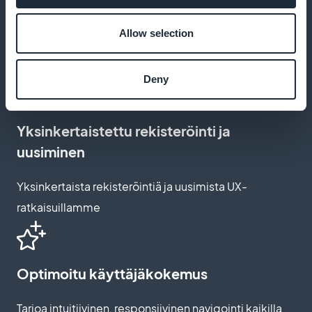
Räätälöidyt tilauspolut
Allow selection
Mukauta tilaussivut vastaamaan brändiäsi
Deny
Yksinkertaistettu rekisteröinti ja
uusiminen
Yksinkertaista rekisteröintiä ja uusimista UX-
ratkaisuillamme
Optimoitu käyttäjäkokemus
Tarjoa intuitiivinen, responsiivinen navigointi kaikilla