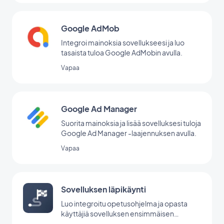
Google AdMob
Integroi mainoksia sovellukseesi ja luo
tasaista tuloa Google AdMobin avulla.
Vapaa
Google Ad Manager
Suorita mainoksia ja lisää sovelluksesi tuloja
Google Ad Manager -laajennuksen avulla.
Vapaa
Sovelluksen läpikäynti
Luo integroitu opetusohjelma ja opasta
käyttäjiä sovelluksen ensimmäisen
käynnistyksen aikana.