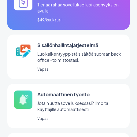
Tienaa rahaa sovelluksellasi jäsenyyksien
avulla
$49/kuukausi
Sisällönhallintajärjestelmä
Luo kaikentyyppistä sisältöä suoraan back
office -toimistostasi.
Vapaa
Automaattinen työntö
Jotain uutta sovelluksessasi? Ilmoita
käyttäjille automaattisesti
Vapaa