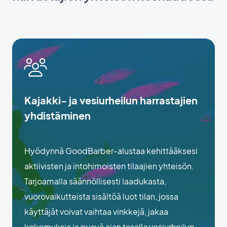
Kajakki- ja vesiurheilun harrastajien
yhdistäminen
Hyödynnä GoodBarber-alustaa kehittääksesi
aktiivisten ja intohimoisten tilaajien yhteisön.
Tarjoamalla säännöllisesti laadukasta,
vuorovaikutteista sisältöä luot tilan, jossa
käyttäjät voivat vaihtaa vinkkejä, jakaa
kokemuksia ja pysyä ajan tasalla vesiurheilun