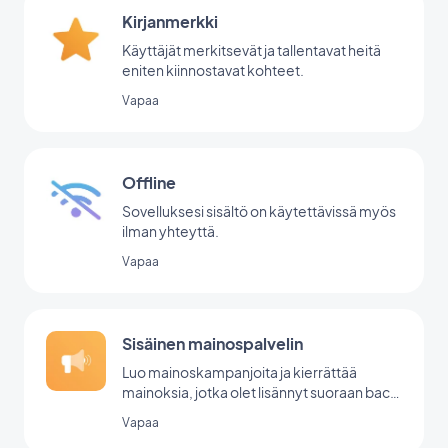
Kirjanmerkki
Käyttäjät merkitsevät ja tallentavat heitä
eniten kiinnostavat kohteet.
Vapaa
Offline
Sovelluksesi sisältö on käytettävissä myös
ilman yhteyttä.
Vapaa
Sisäinen mainospalvelin
Luo mainoskampanjoita ja kierrättää
mainoksia, jotka olet lisännyt suoraan back
office -palvelussasi.
Vapaa