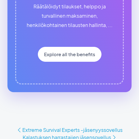
Räätälöidyt tilaukset, helppo ja
turvallinen maksaminen,
henkilökohtainen tilausten hallinta, ...
Explore all the benefits
Extreme Survival Experts -jäsenyyssovellus
Kalastuksen harrastajien jäsensovellus