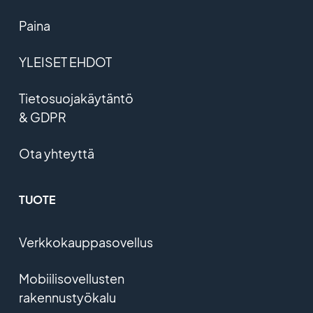
Paina
YLEISET EHDOT
Tietosuojakäytäntö
& GDPR
Ota yhteyttä
TUOTE
Verkkokauppasovellus
Mobiilisovellusten
rakennustyökalu