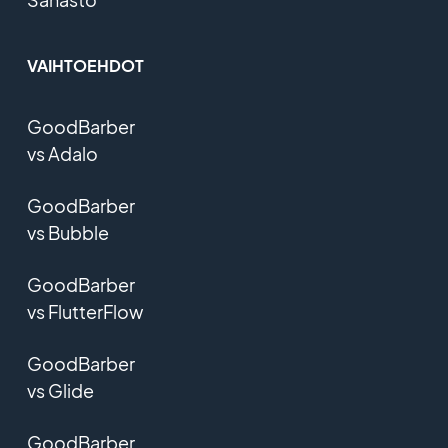
VAIHTOEHDOT
GoodBarber
vs Adalo
GoodBarber
vs Bubble
GoodBarber
vs FlutterFlow
GoodBarber
vs Glide
GoodBarber