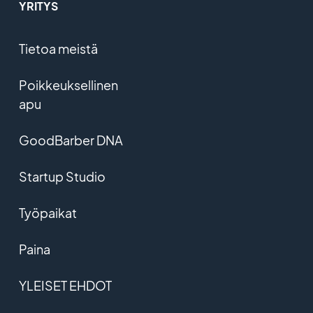
YRITYS
Tietoa meistä
Poikkeuksellinen
apu
GoodBarber DNA
Startup Studio
Työpaikat
Paina
YLEISET EHDOT