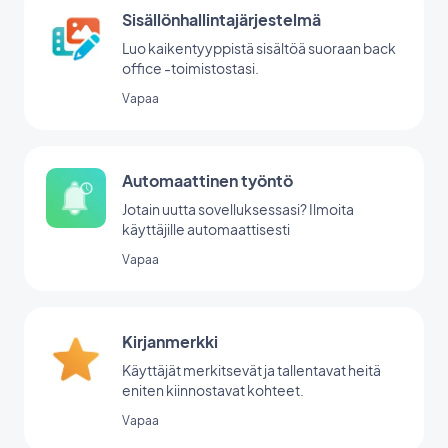
Sisällönhallintajärjestelmä
Luo kaikentyyppistä sisältöä suoraan back
office -toimistostasi.
Vapaa
Automaattinen työntö
Jotain uutta sovelluksessasi? Ilmoita
käyttäjille automaattisesti
Vapaa
Kirjanmerkki
Käyttäjät merkitsevät ja tallentavat heitä
eniten kiinnostavat kohteet.
Vapaa