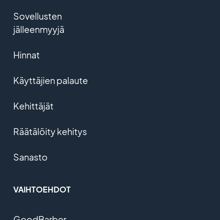
Sovellusten
jälleenmyyjä
Hinnat
Käyttäjien palaute
Kehittäjät
Räätälöity kehitys
Sanasto
VAIHTOEHDOT
GoodBarber