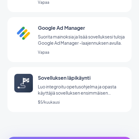
Vapaa
Google Ad Manager
Suorita mainoksia ja lisää sovelluksesi tuloja
Google Ad Manager -laajennuksen avulla.
Vapaa
Sovelluksen läpikäynti
Luo integroitu opetusohjelma ja opasta
käyttäjiä sovelluksen ensimmäisen
käynnistyksen aikana.
$5/kuukausi