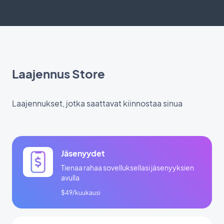
Laajennus Store
Laajennukset, jotka saattavat kiinnostaa sinua
Jäsenyydet
Tienaa rahaa sovelluksellasi jäsenyyksien
avulla
$49/kuukausi