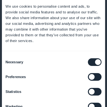
We use cookies to personalise content and ads, to
Trendianalyysi kohdennettua sisältöä
provide social media features and to analyse our traffic.
varten
We also share information about your use of our site with
our social media, advertising and analytics partners who
may combine it with other information that you’ve
Käytä kuuntelutietoja sisällön tarkentamiseen ja tee
provided to them or that they’ve collected from your use
podcasteistasi merkityksellisempiä ja
of their services.
kiinnostavampia, varmistaaksesi paremman
kuuntelijatyytyväisyyden ja pysyvyyden
Consent
Necessary
Selection
Erityistarjoukset uusille jäsenille
Preferences
Tarjoa kampanjoita ja alennuksia uusille tilaajille
Statistics
kannustaaksesi rekisteröitymisiä ja kasvattaaksesi
kuuntelijakuntaasi nopeasti
Marketing