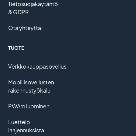
Tietosuojakäytäntö
& GDPR
Ota yhteyttä
TUOTE
Verkkokauppasovellus
Mobiilisovellusten
rakennustyökalu
PWA:n luominen
Luettelo
laajennuksista