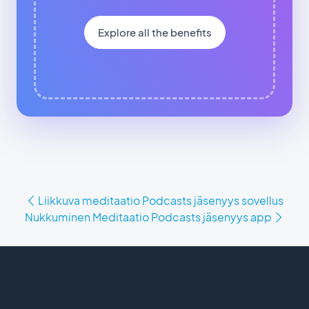
Explore all the benefits
Liikkuva meditaatio Podcasts jäsenyys sovellus
Nukkuminen Meditaatio Podcasts jäsenyys app