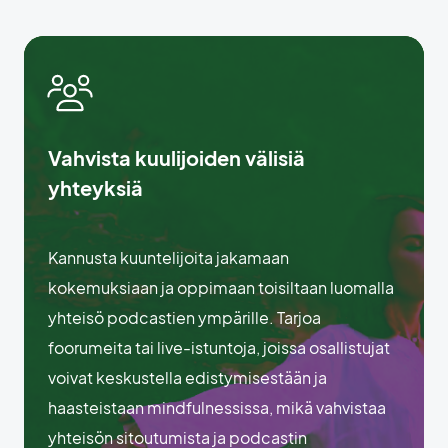
Vahvista kuulijoiden välisiä
yhteyksiä
Kannusta kuuntelijoita jakamaan
kokemuksiaan ja oppimaan toisiltaan luomalla
yhteisö podcastien ympärille. Tarjoa
foorumeita tai live-istuntoja, joissa osallistujat
voivat keskustella edistymisestään ja
haasteistaan mindfulnessissa, mikä vahvistaa
yhteisön sitoutumista ja podcastin