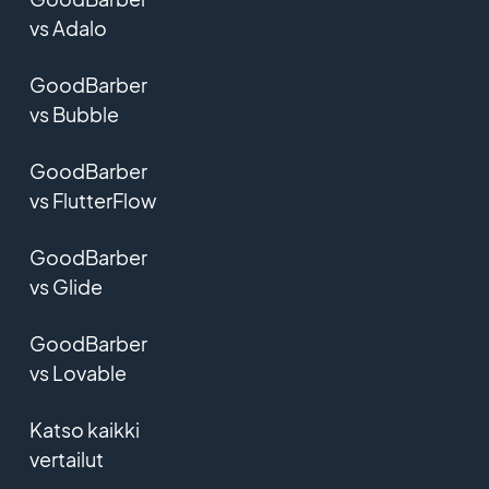
vs Adalo
GoodBarber
vs Bubble
GoodBarber
vs FlutterFlow
GoodBarber
vs Glide
GoodBarber
vs Lovable
Katso kaikki
vertailut