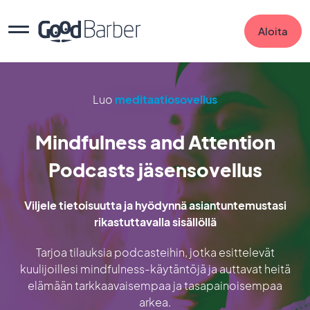
Aloita
Luo
meditaatiosovellus
Mindfulness and Attention
Podcasts jäsensovellus
Viljele tietoisuutta ja hyödynnä asiantuntemustasi
rikastuttavalla sisällöllä
Tarjoa tilauksia podcasteihin, jotka esittelevät
kuulijoillesi mindfulness-käytäntöjä ja auttavat heitä
elämään tarkkaavaisempaa ja tasapainoisempaa
arkea.