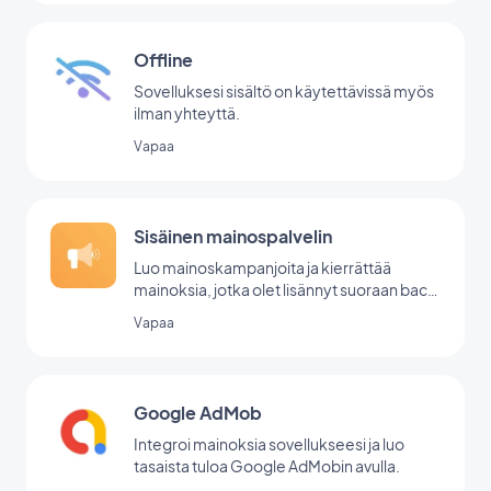
Offline
Sovelluksesi sisältö on käytettävissä myös
ilman yhteyttä.
Vapaa
Sisäinen mainospalvelin
Luo mainoskampanjoita ja kierrättää
mainoksia, jotka olet lisännyt suoraan back
office -palvelussasi.
Vapaa
Google AdMob
Integroi mainoksia sovellukseesi ja luo
tasaista tuloa Google AdMobin avulla.