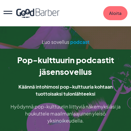
Aloita
Luo sovellus
podcast
Pop-kulttuurin podcastit
jäsensovellus
Käännä intohimosi pop-kulttuuria kohtaan
tuottoisaksi tulonlähteeksi
Hyödynnä pop-kulttuuriin liittyviä näkemyksiäsi ja
houkuttele maailmanlaajuinen yleisö
yksinoikeudella.