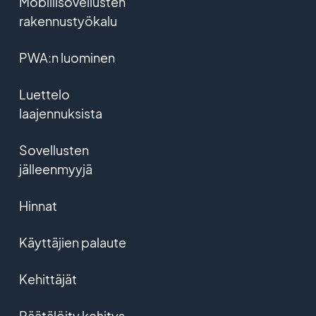
Mobiilisovellusten
rakennustyökalu
PWA:n luominen
Luettelo
laajennuksista
Sovellusten
jälleenmyyjä
Hinnat
Käyttäjien palaute
Kehittäjät
Räätälöity kehitys