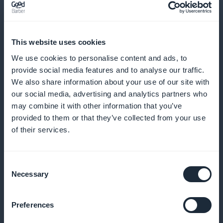
Kehittynyt analytiikka sitoutumisen
optimoimiseksi
This website uses cookies
We use cookies to personalise content and ads, to
Seuraa vuorovaikutusta sisältösi kanssa, jotta voit
provide social media features and to analyse our traffic.
tarkentaa toimituksellista strategiaasi. Näiden
We also share information about your use of our site with
our social media, advertising and analytics partners who
tietojen avulla voit kohdistaa sisältösi täsmällisesti
may combine it with other information that you’ve
yleisösi kiinnostuksen kohteisiin, mikä lisää sisältösi
provided to them or that they’ve collected from your use
tehokkuutta ja kuuntelijoiden tyytyväisyyttä
of their services.
Consent
Interaktiiviset tilauswidgetit
Necessary
Selection
Käytä interaktiivisia widgettejä mainostaaksesi
Preferences
tilauksiasi suoraan sivustollasi tai sovelluksessasi.