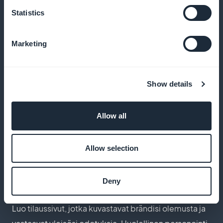
Tämä näkyvyys parantaa premium-sisällön
Statistics
saatavuutta ja tukee tilaajakantasi kasvua
Marketing
Ei provisiota tuloista
Show details
Hyödy 100 % tilaustuloista ilman vähennyksiä.
GoodBarberin avulla voit maksimoida voittosi ja
Allow all
investoida uudelleen yhä kiehtovamman sisällön
kehittämiseen
Allow selection
Deny
Mukauta tilaussivuja
Luo tilaussivut, jotka kuvastavat brändisi olemusta ja