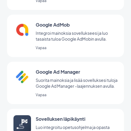
Vapaa
Google AdMob
Integroi mainoksia sovellukseesi ja luo
tasaista tuloa Google AdMobin avulla.
Vapaa
Google Ad Manager
Suorita mainoksia ja lisää sovelluksesi tuloja
Google Ad Manager -laajennuksen avulla.
Vapaa
Sovelluksen läpikäynti
Luo integroitu opetusohjelma ja opasta