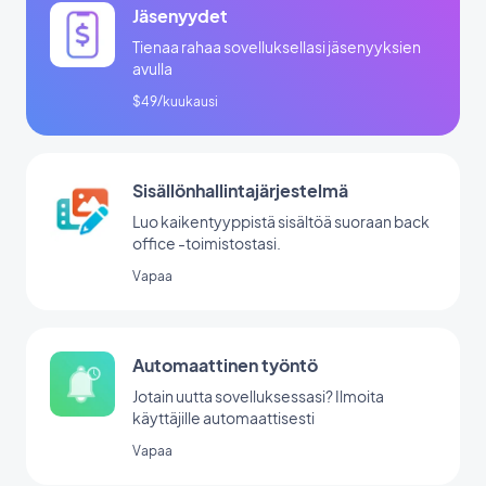
Jäsenyydet
Tienaa rahaa sovelluksellasi jäsenyyksien
avulla
$49/kuukausi
Sisällönhallintajärjestelmä
Luo kaikentyyppistä sisältöä suoraan back
office -toimistostasi.
Vapaa
Automaattinen työntö
Jotain uutta sovelluksessasi? Ilmoita
käyttäjille automaattisesti
Vapaa