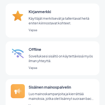
Kirjanmerkki
Käyttäjät merkitsevät ja tallentavat heitä
eniten kiinnostavat kohteet.
Vapaa
Offline
Sovelluksesi sisältö on käytettävissä myös
ilman yhteyttä.
Vapaa
Sisäinen mainospalvelin
Luo mainoskampanjoita ja kierrättää
mainoksia, jotka olet lisännyt suoraan back
office -palvelussasi.