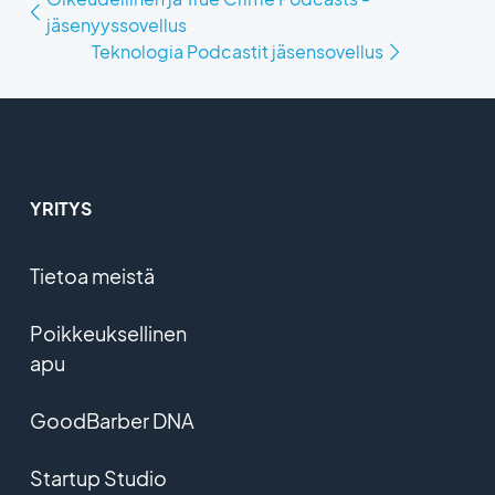
jäsenyyssovellus
Teknologia Podcastit jäsensovellus
YRITYS
Tietoa meistä
Poikkeuksellinen
apu
GoodBarber DNA
Startup Studio