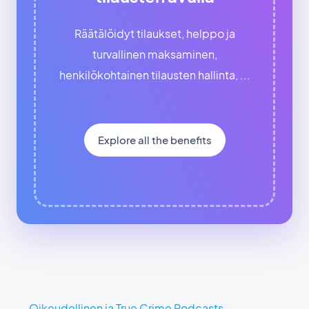
Räätälöidyt tilaukset, helppo ja
turvallinen maksaminen,
henkilökohtainen tilausten hallinta, ...
Explore all the benefits
Oikeudellinen ja True Crime Podcasts -