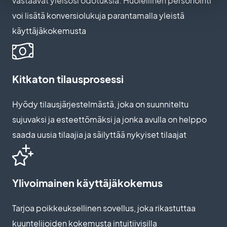
vastaavat yleisösi odotuksia. Huolellinen personointi
voi lisätä konversiolukuja parantamalla yleistä
käyttäjäkokemusta
Kitkaton tilausprosessi
Hyödy tilausjärjestelmästä, joka on suunniteltu
sujuvaksi ja esteettömäksi ja jonka avulla on helppo
saada uusia tilaajia ja säilyttää nykyiset tilaajat
Ylivoimainen käyttäjäkokemus
Tarjoa poikkeuksellinen sovellus, joka rikastuttaa
kuuntelijoiden kokemusta intuitiivisilla