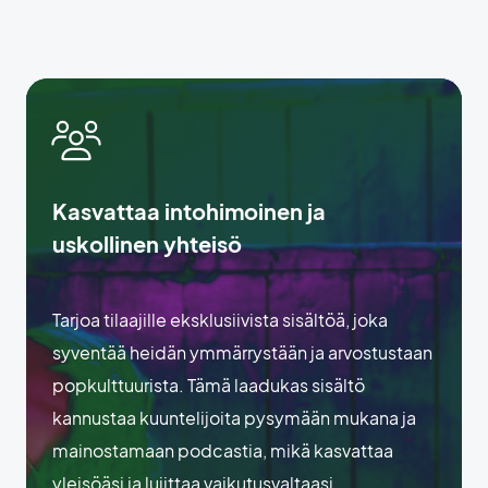
Kasvattaa intohimoinen ja
uskollinen yhteisö
Tarjoa tilaajille eksklusiivista sisältöä, joka
syventää heidän ymmärrystään ja arvostustaan
popkulttuurista. Tämä laadukas sisältö
kannustaa kuuntelijoita pysymään mukana ja
mainostamaan podcastia, mikä kasvattaa
yleisöäsi ja lujittaa vaikutusvaltaasi