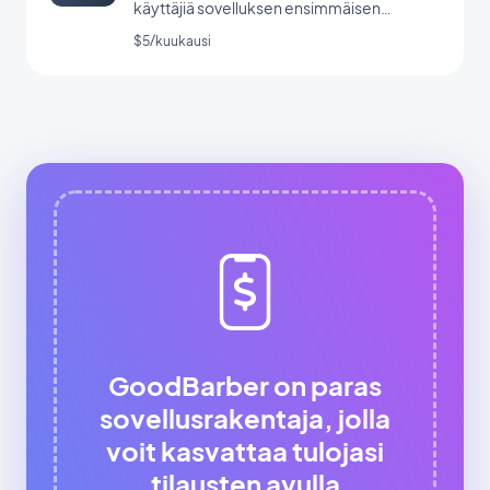
käyttäjiä sovelluksen ensimmäisen
käynnistyksen aikana.
$5/kuukausi
GoodBarber on paras
sovellusrakentaja, jolla
voit kasvattaa tulojasi
tilausten avulla