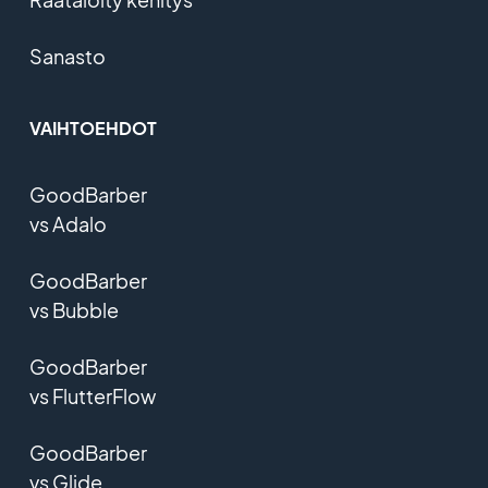
Sanasto
VAIHTOEHDOT
GoodBarber
vs Adalo
GoodBarber
vs Bubble
GoodBarber
vs FlutterFlow
GoodBarber
vs Glide