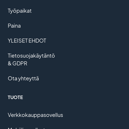
Työpaikat
Paina
YLEISET EHDOT
Tietosuojakäytäntö
& GDPR
Ota yhteyttä
TUOTE
Verkkokauppasovellus