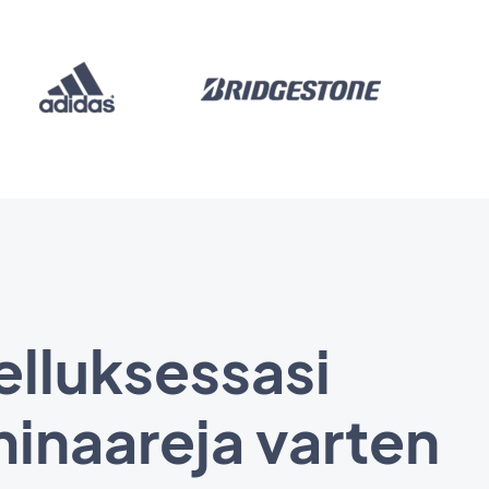
elluksessasi
minaareja varten