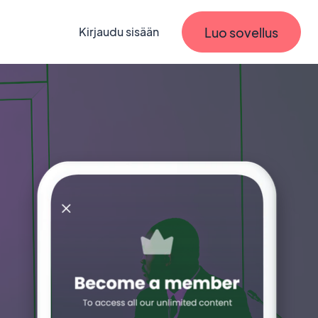
Luo sovellus
Kirjaudu sisään