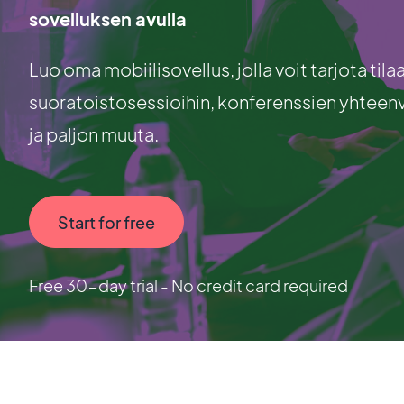
sovelluksen avulla
Luo oma mobiilisovellus, jolla voit tarjota tila
suoratoistosessioihin, konferenssien yhteenve
ja paljon muuta.
Start for free
Free 30-day trial - No credit card required