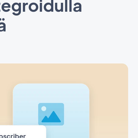
tegroidulla
ä