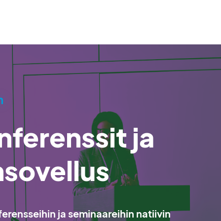
n
nferenssit ja
nsovellus
rensseihin ja seminaareihin natiivin