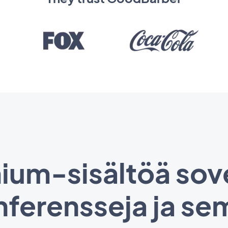
ium-sisältöä sov
nferensseja ja se