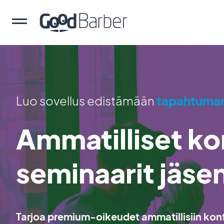
Luo sovellus edistämään
tapahtuma
Ammatilliset ko
seminaarit jäse
Tarjoa premium-oikeudet ammatillisiin konfe