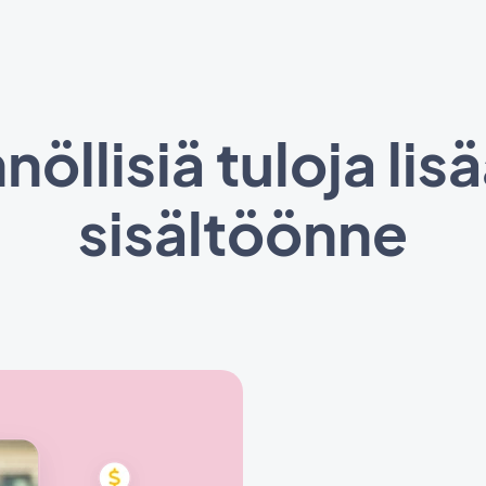
öllisiä tuloja li
sisältöönne