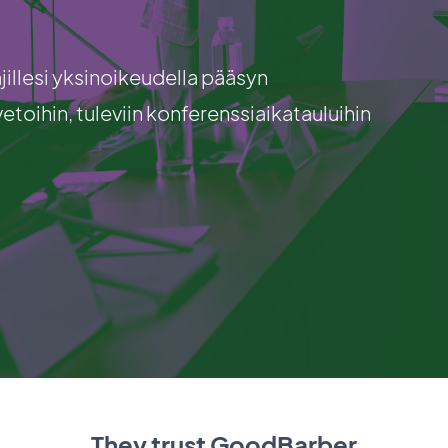
ajillesi yksinoikeudella pääsyn
toihin, tuleviin konferenssiaikatauluihin
They trust GoodBarber