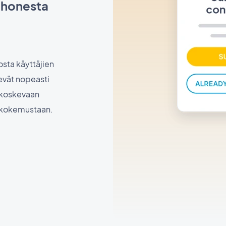
iPhonesta
osta käyttäjien
evät nopeasti
a koskevaan
ökokemustaan.