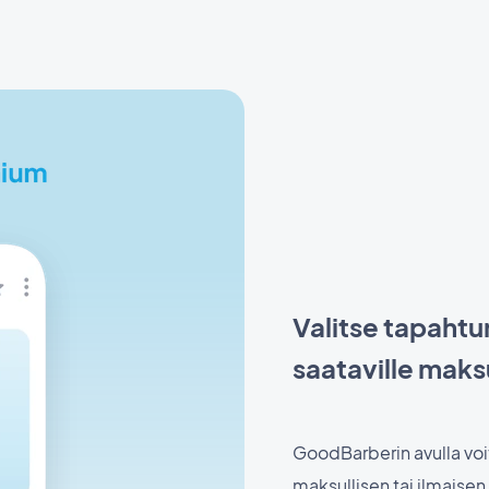
Valitse tapahtu
saataville maks
GoodBarberin avulla voit
maksullisen tai ilmaisen p