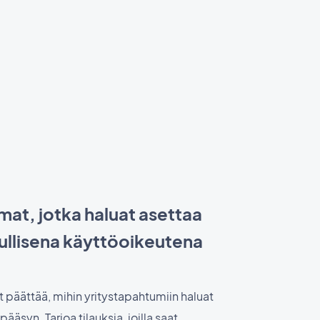
mat, jotka haluat asettaa
ullisena käyttöoikeutena
 päättää, mihin yritystapahtumiin haluat
ääsyn. Tarjoa tilauksia, joilla saat