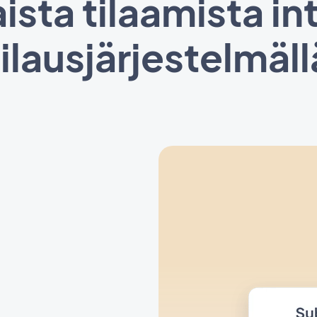
ista tilaamista in
tilausjärjestelmäll