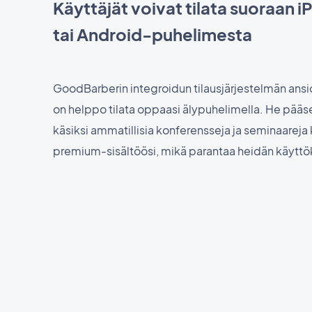
Käyttäjät voivat tilata suoraan 
tai Android-puhelimesta
GoodBarberin integroidun tilausjärjestelmän ansi
on helppo tilata oppaasi älypuhelimella. He pääs
käsiksi ammatillisia konferensseja ja seminaarej
premium-sisältöösi, mikä parantaa heidän käytt