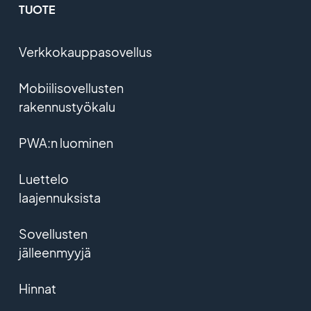
TUOTE
Verkkokauppasovellus
Mobiilisovellusten
rakennustyökalu
PWA:n luominen
Luettelo
laajennuksista
Sovellusten
jälleenmyyjä
Hinnat