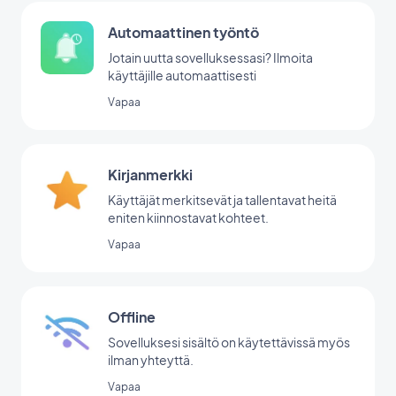
Automaattinen työntö
Jotain uutta sovelluksessasi? Ilmoita
käyttäjille automaattisesti
Vapaa
Kirjanmerkki
Käyttäjät merkitsevät ja tallentavat heitä
eniten kiinnostavat kohteet.
Vapaa
Offline
Sovelluksesi sisältö on käytettävissä myös
ilman yhteyttä.
Vapaa