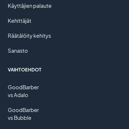
Käyttäjien palaute
Kehittäjät
Räätälöity kehitys
Sanasto
VAIHTOEHDOT
GoodBarber
vs Adalo
GoodBarber
vs Bubble