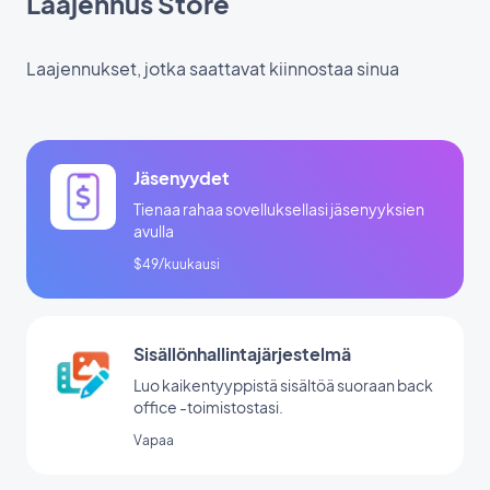
Laajennus Store
Laajennukset, jotka saattavat kiinnostaa sinua
Jäsenyydet
Tienaa rahaa sovelluksellasi jäsenyyksien
avulla
$49/kuukausi
Sisällönhallintajärjestelmä
Luo kaikentyyppistä sisältöä suoraan back
office -toimistostasi.
Vapaa