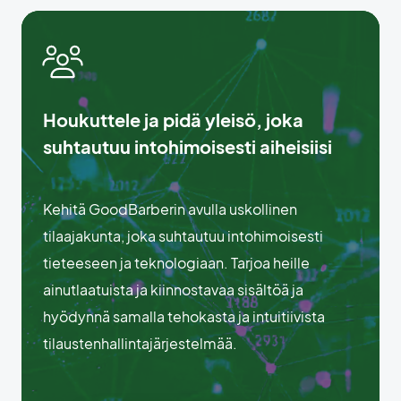
Houkuttele ja pidä yleisö, joka
suhtautuu intohimoisesti aiheisiisi
Kehitä GoodBarberin avulla uskollinen
tilaajakunta, joka suhtautuu intohimoisesti
tieteeseen ja teknologiaan. Tarjoa heille
ainutlaatuista ja kiinnostavaa sisältöä ja
hyödynnä samalla tehokasta ja intuitiivista
tilaustenhallintajärjestelmää.