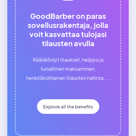
GoodBarber on paras
sovellusrakentaja, jolla
voit kasvattaa tulojasi
tilausten avulla
Räätälöidyt tilaukset, helppo ja
turvallinen maksaminen,
henkilökohtainen tilausten hallinta, ...
Explore all the benefits