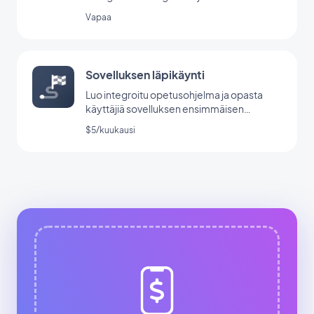
Vapaa
Sovelluksen läpikäynti
Luo integroitu opetusohjelma ja opasta
käyttäjiä sovelluksen ensimmäisen
käynnistyksen aikana.
$5/kuukausi