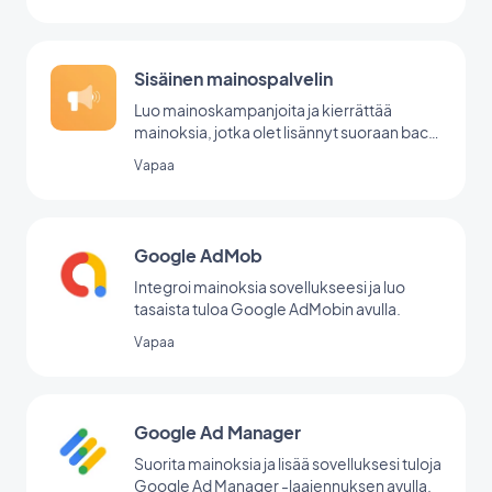
Sisäinen mainospalvelin
Luo mainoskampanjoita ja kierrättää
mainoksia, jotka olet lisännyt suoraan back
office -palvelussasi.
Vapaa
Google AdMob
Integroi mainoksia sovellukseesi ja luo
tasaista tuloa Google AdMobin avulla.
Vapaa
Google Ad Manager
Suorita mainoksia ja lisää sovelluksesi tuloja
Google Ad Manager -laajennuksen avulla.