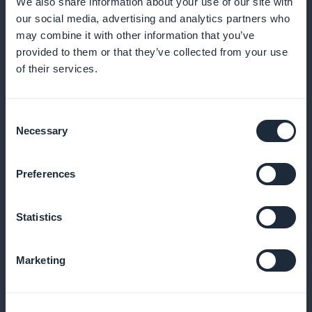
We also share information about your use of our site with
our social media, advertising and analytics partners who
Pääset käsiksi tarkkoihin analyyseihin tilaajistasi ja
may combine it with other information that you’ve
voit optimoida sisältöstrategiaasi
provided to them or that they’ve collected from your use
of their services.
Mobiilisovelluksen etusivulla oleva
Consent
Necessary
Selection
tilauksen myynninedistämiswidgetti
Lisää konversioita näyttämällä kampanjat suoraan
Preferences
etusivulla
Statistics
Ei provisiota tilausmyynnistä saaduista
Marketing
tuloista