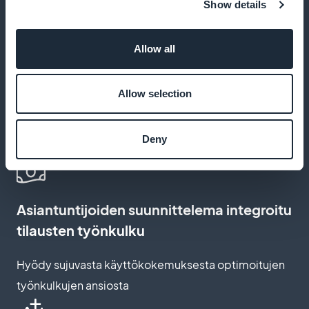
Pidä 100 % tuloistasi GoodBarberin kanssa,
Show details
provisiovapaasti
Allow all
Tilaussivun mukauttaminen
Allow selection
Luo tilaussivu, joka kuvastaa brändiäsi ja sitouttaa
Deny
lukijoitasi
Asiantuntijoiden suunnittelema integroitu
tilausten työnkulku
Hyödy sujuvasta käyttökokemuksesta optimoitujen
työnkulkujen ansiosta