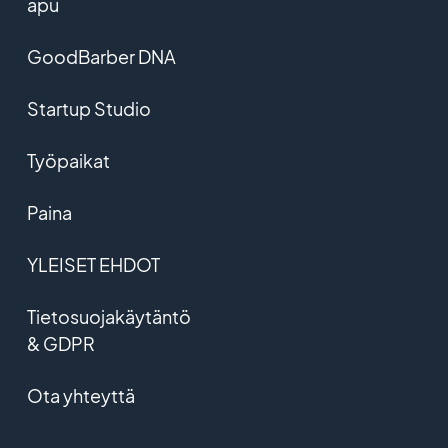
apu
GoodBarber DNA
Startup Studio
Työpaikat
Paina
YLEISET EHDOT
Tietosuojakäytäntö
& GDPR
Ota yhteyttä