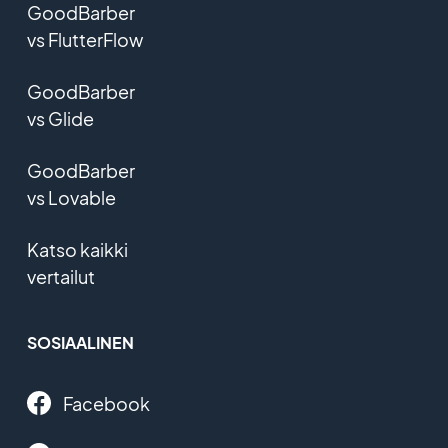
GoodBarber
vs FlutterFlow
GoodBarber
vs Glide
GoodBarber
vs Lovable
Katso kaikki
vertailut
SOSIAALINEN
Facebook