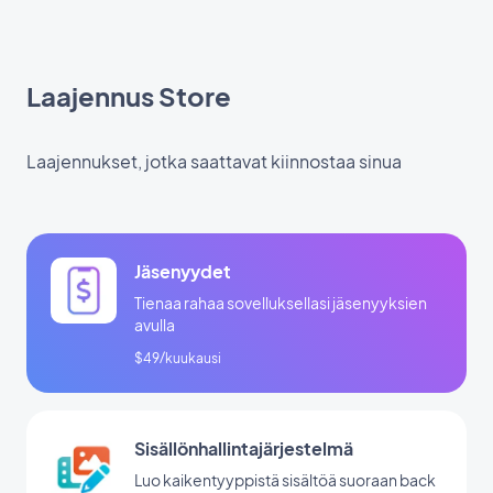
Laajennus Store
Laajennukset, jotka saattavat kiinnostaa sinua
Jäsenyydet
Tienaa rahaa sovelluksellasi jäsenyyksien
avulla
$49/kuukausi
Sisällönhallintajärjestelmä
Luo kaikentyyppistä sisältöä suoraan back