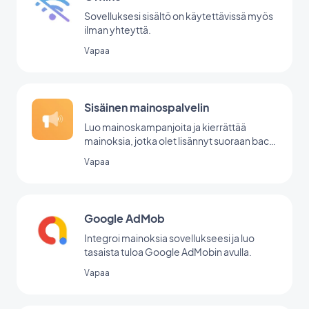
Sovelluksesi sisältö on käytettävissä myös
ilman yhteyttä.
Vapaa
Sisäinen mainospalvelin
Luo mainoskampanjoita ja kierrättää
mainoksia, jotka olet lisännyt suoraan back
office -palvelussasi.
Vapaa
Google AdMob
Integroi mainoksia sovellukseesi ja luo
tasaista tuloa Google AdMobin avulla.
Vapaa