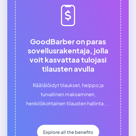
GoodBarber on paras
sovellusrakentaja, jolla
voit kasvattaa tulojasi
tilausten avulla
Räätälöidyt tilaukset, helppo ja
turvallinen maksaminen,
henkilökohtainen tilausten hallinta, ...
Explore all the benefits