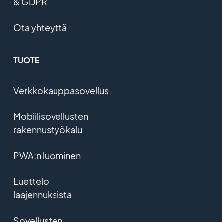
& GDPR
Ota yhteyttä
TUOTE
Verkkokauppasovellus
Mobiilisovellusten
rakennustyökalu
PWA:n luominen
Luettelo
laajennuksista
Sovellusten