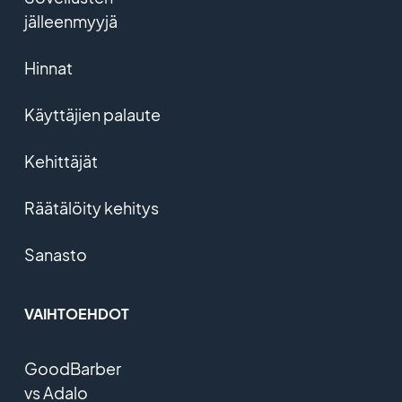
jälleenmyyjä
Hinnat
Käyttäjien palaute
Kehittäjät
Räätälöity kehitys
Sanasto
VAIHTOEHDOT
GoodBarber
vs Adalo