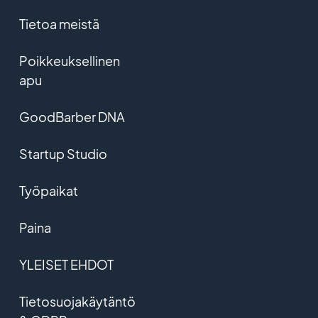
Tietoa meistä
Poikkeuksellinen
apu
GoodBarber DNA
Startup Studio
Työpaikat
Paina
YLEISET EHDOT
Tietosuojakäytäntö