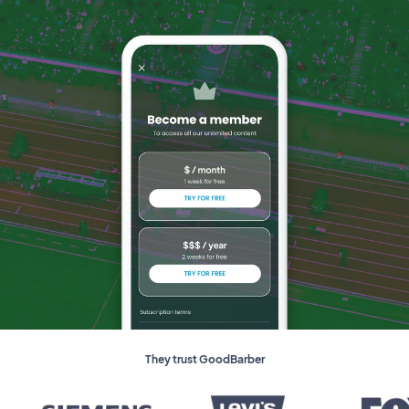
They trust GoodBarber