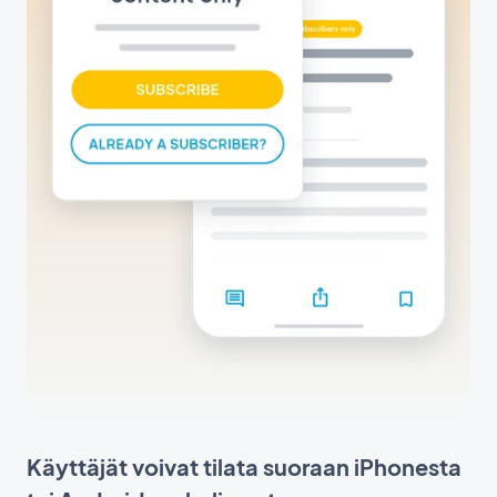
Käyttäjät voivat tilata suoraan iPhonesta