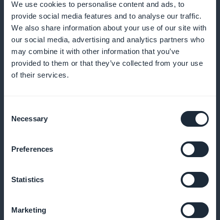
We use cookies to personalise content and ads, to
provide social media features and to analyse our traffic.
Urheilusisällön yksityiskohtaiset
We also share information about your use of our site with
tilaajatilastot
our social media, advertising and analytics partners who
may combine it with other information that you’ve
Pääset käsiksi tarkkoihin analyyseihin tilaajistasi ja
provided to them or that they’ve collected from your use
of their services.
voit optimoida sisältöstrategiaasi
Consent
Necessary
Selection
Mobiilisovelluksen etusivulla oleva
tilauksen myynninedistämiswidgetti
Preferences
Lisää konversioita näyttämällä kampanjat suoraan
etusivulla
Statistics
Marketing