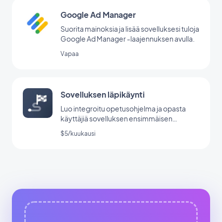
Google Ad Manager
Suorita mainoksia ja lisää sovelluksesi tuloja
Google Ad Manager -laajennuksen avulla.
Vapaa
Sovelluksen läpikäynti
Luo integroitu opetusohjelma ja opasta
käyttäjiä sovelluksen ensimmäisen
käynnistyksen aikana.
$5/kuukausi