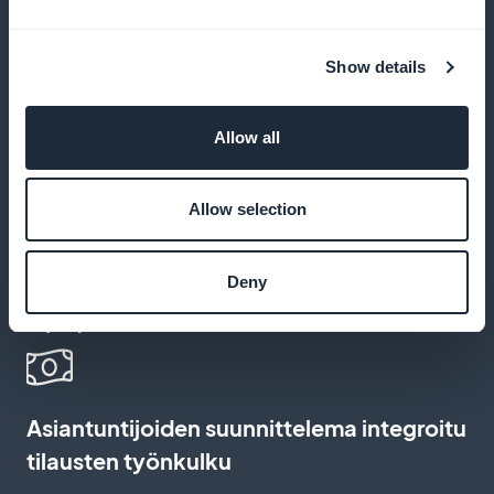
Ei provisiota tilausmyynnistä saaduista
tuloista
Show details
Pidä 100 % tuloistasi GoodBarberin kanssa,
provisiovapaasti
Allow all
Allow selection
Tilaussivun mukauttaminen
Deny
Luo tilaussivu, joka kuvastaa brändiäsi ja sitouttaa
käyttäjiäsi
Asiantuntijoiden suunnittelema integroitu
tilausten työnkulku