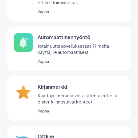
office -toimistostasi.
Vapaa
Automaattinen työntö
Jotain uutta sovelluksessasi? Ilmoita
käyttäjille automaattisesti
Vapaa
Kirjanmerkki
Käyttäjät merkitsevät ja tallentavat heitä
eniten kiinnostavat kohteet.
Vapaa
Offline