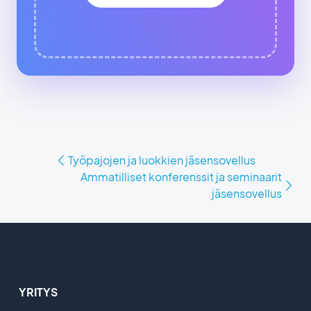
Työpajojen ja luokkien jäsensovellus
Ammatilliset konferenssit ja seminaarit
jäsensovellus
YRITYS