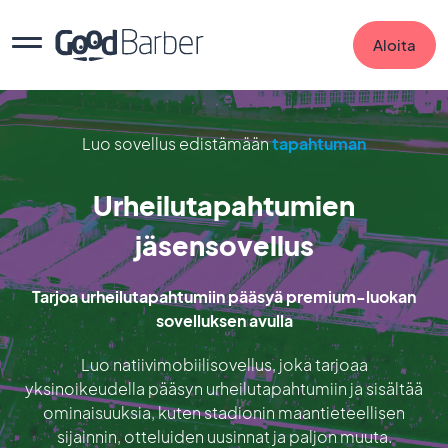
Aloita
Luo sovellus edistämään
tapahtuman
Urheilutapahtumien
jäsensovellus
Tarjoa urheilutapahtumiin pääsyä premium-luokan
sovelluksen avulla
Luo natiivimobiilisovellus, joka tarjoaa
yksinoikeudella pääsyn urheilutapahtumiin ja sisältää
ominaisuuksia, kuten stadionin maantieteellisen
sijainnin, otteluiden uusinnat ja paljon muuta.