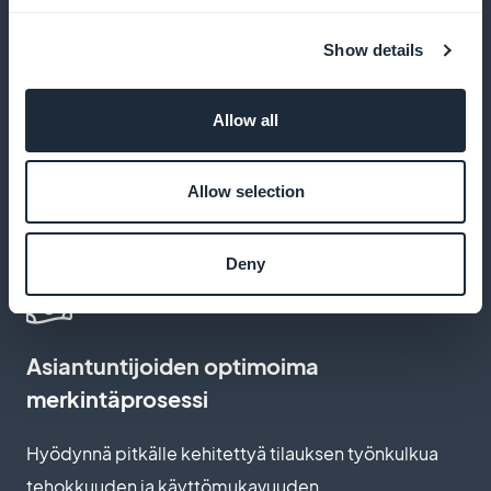
Hyödynnä tilaustulosi täysimääräisesti ilman alustan
tekemiä vähennyksiä
Show details
Allow all
Tilaussivujen edistynyt räätälöinti
Allow selection
Luo sivuja, jotka vastaavat yleisösi kestävyyttä ja
ekologista vastuullisuutta koskevia arvoja, mikä
parantaa sitoutumista ja konversiota
Deny
Asiantuntijoiden optimoima
merkintäprosessi
Hyödynnä pitkälle kehitettyä tilauksen työnkulkua
tehokkuuden ja käyttömukavuuden