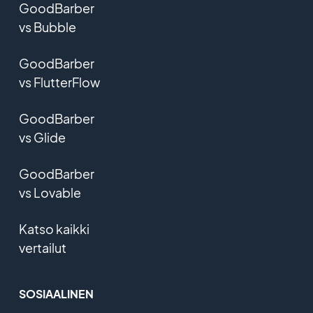
GoodBarber
vs Bubble
GoodBarber
vs FlutterFlow
GoodBarber
vs Glide
GoodBarber
vs Lovable
Katso kaikki
vertailut
SOSIAALINEN