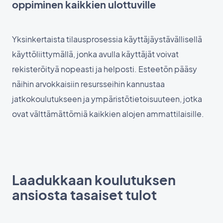
oppiminen kaikkien ulottuville
Yksinkertaista tilausprosessia käyttäjäystävällisellä
käyttöliittymällä, jonka avulla käyttäjät voivat
rekisteröityä nopeasti ja helposti. Esteetön pääsy
näihin arvokkaisiin resursseihin kannustaa
jatkokoulutukseen ja ympäristötietoisuuteen, jotka
ovat välttämättömiä kaikkien alojen ammattilaisille.
Laadukkaan koulutuksen
ansiosta tasaiset tulot