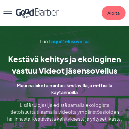
Aloita
Luo
harjoittelusovellus
Kestävä kehitys ja ekologinen
vastuu Videot jäsensovellus
Muunna liiketoimintasi kestävillä ja eettisillä
käytännöillä
Lisää tulojasi ja edistä samalla ekologista
tietoisuutta tilaamalla videoita ympäristöasioiden
hallinnasta, kestävästä kehityksestä ja yritysetiikasta.