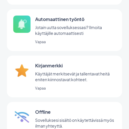
Automaattinen työntö
Jotain uutta sovelluksessasi? Ilmoita
käyttäjille automaattisesti
Vapaa
Kirjanmerkki
Käyttäjät merkitsevät ja tallentavat heitä
eniten kiinnostavat kohteet.
Vapaa
Offline
Sovelluksesi sisältö on käytettävissä myös
ilman yhteyttä.