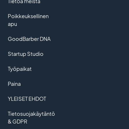
Tietoa meistä
Poikkeuksellinen
apu
GoodBarber DNA
Startup Studio
Työpaikat
Paina
YLEISET EHDOT
Tietosuojakäytäntö
& GDPR