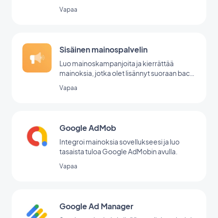
Vapaa
Sisäinen mainospalvelin
Luo mainoskampanjoita ja kierrättää
mainoksia, jotka olet lisännyt suoraan back
office -palvelussasi.
Vapaa
Google AdMob
Integroi mainoksia sovellukseesi ja luo
tasaista tuloa Google AdMobin avulla.
Vapaa
Google Ad Manager