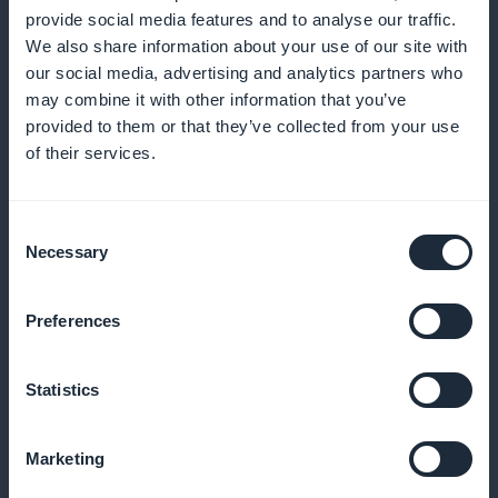
provide social media features and to analyse our traffic.
ympäristösuuntauksista
We also share information about your use of our site with
our social media, advertising and analytics partners who
Käytä tietoja kurssin parannusten ohjaamiseen ja
may combine it with other information that you’ve
vastaamaan paremmin tilaajiesi
provided to them or that they’ve collected from your use
ympäristötietoisuuden tarpeisiin
of their services.
Consent
Kampanja näkyvissä etusivulla
Necessary
Selection
Lisää tilauksia silmäänpistävillä widgetillä, jotka
Preferences
korostavat tilauksiasi sovelluksen aloitusnäytöllä
Statistics
Nollaprovisiota tuloista
Marketing