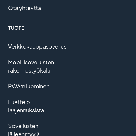
Ota yhteyttä
TUOTE
Verkkokauppasovellus
Mobiilisovellusten
rakennustyökalu
PWA:n luominen
Luettelo
laajennuksista
Sovellusten
jälleenmyyjä