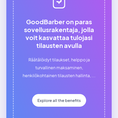
GoodBarber on paras
sovellusrakentaja, jolla
voit kasvattaa tulojasi
tilausten avulla
Räätälöidyt tilaukset, helppo ja
turvallinen maksaminen,
henkilökohtainen tilausten hallinta, ...
Explore all the benefits