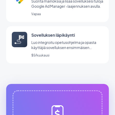
Suorita mainoksia ja lisää sovelluksesi tuloja
Google Ad Manager -laajennuksen avulla.
Vapaa
Sovelluksen läpikäynti
Luo integroitu opetusohjelma ja opasta
käyttäjiä sovelluksen ensimmäisen
käynnistyksen aikana.
$5/kuukausi