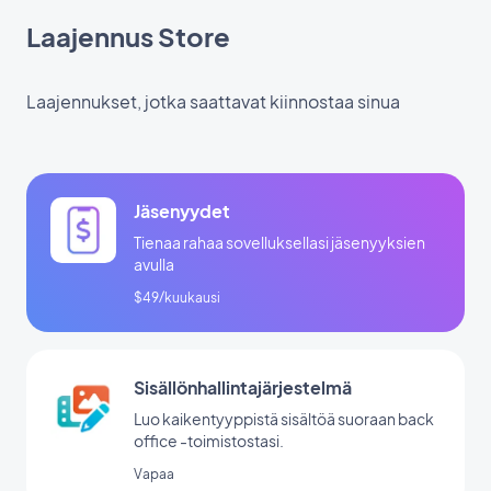
Laajennus Store
Laajennukset, jotka saattavat kiinnostaa sinua
Jäsenyydet
Tienaa rahaa sovelluksellasi jäsenyyksien
avulla
$49/kuukausi
Sisällönhallintajärjestelmä
Luo kaikentyyppistä sisältöä suoraan back
office -toimistostasi.
Vapaa