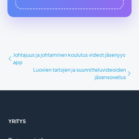
Johtajuus ja johtaminen koulutus videot jäsenyys
app
Luovien taitojen ja suunnitteluvideoiden
jäsensovellus
YRITYS