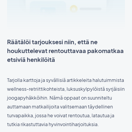
Räätälöi tarjouksesi niin, että ne
houkuttelevat rentouttavaa pakomatkaa
etsiviä henkilöitä
Tarjolla karttoja ja syvällisiä artikkeleita halutuimmista
wellness-retriittikohteista, luksuskylpylöistä syrjäisiin
joogapyhäkköihin. Nämä oppaat on suunniteltu
auttamaan matkailijoita valitsemaan täydellinen
turvapaikka, jossa he voivat rentoutua, latautua ja
tutkia rikastuttavia hyvinvointiharjoituksia.