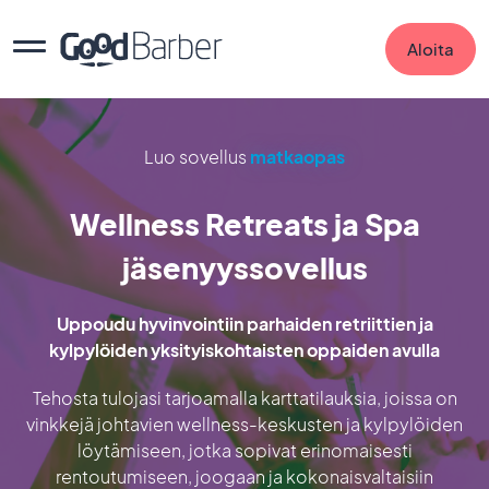
Aloita
Luo sovellus
matkaopas
Wellness Retreats ja Spa
jäsenyyssovellus
Uppoudu hyvinvointiin parhaiden retriittien ja
kylpylöiden yksityiskohtaisten oppaiden avulla
Tehosta tulojasi tarjoamalla karttatilauksia, joissa on
vinkkejä johtavien wellness-keskusten ja kylpylöiden
löytämiseen, jotka sopivat erinomaisesti
rentoutumiseen, joogaan ja kokonaisvaltaisiin