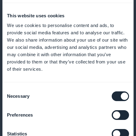
This website uses cookies
We use cookies to personalise content and ads, to
provide social media features and to analyse our traffic.
Kampanja näkyvissä etusivulla
We also share information about your use of our site with
our social media, advertising and analytics partners who
Lisää rekisteröitymistä houkuttelevilla widgetillä,
may combine it with other information that you’ve
provided to them or that they’ve collected from your use
joissa on artikkeleita parhaista kylpyläretriiteistä ja
of their services.
rauhallisimmista joogakohteista
Consent
Necessary
Selection
Vinkkejä eläke-etuuksien maksimointiin
Preferences
Tarjota oppaita siitä, miten saat kaiken irti retriitistäsi,
mukaan lukien neuvoja ohjelmien valinnasta,
Statistics
parhaista ajankohdista ja siitä, miten integroida