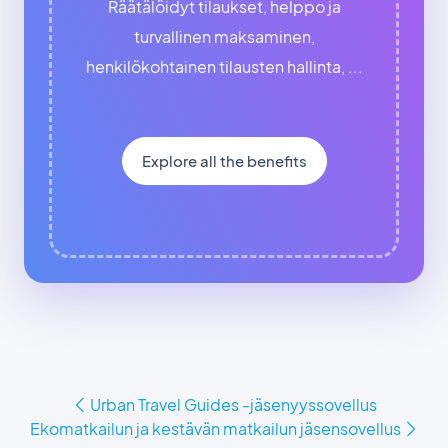
Räätälöidyt tilaukset, helppo ja
turvallinen maksaminen,
henkilökohtainen tilausten hallinta, ...
Explore all the benefits
Urban Travel Guides -jäsenyyssovellus
Ekomatkailun ja kestävän matkailun jäsensovellus