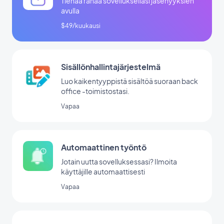
Tienaa rahaa sovelluksellasi jäsenyyksien
avulla
$49/kuukausi
Sisällönhallintajärjestelmä
Luo kaikentyyppistä sisältöä suoraan back
office -toimistostasi.
Vapaa
Automaattinen työntö
Jotain uutta sovelluksessasi? Ilmoita
käyttäjille automaattisesti
Vapaa