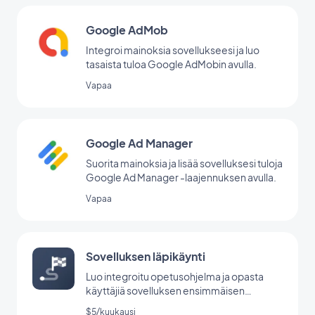
Google AdMob
Integroi mainoksia sovellukseesi ja luo
tasaista tuloa Google AdMobin avulla.
Vapaa
Google Ad Manager
Suorita mainoksia ja lisää sovelluksesi tuloja
Google Ad Manager -laajennuksen avulla.
Vapaa
Sovelluksen läpikäynti
Luo integroitu opetusohjelma ja opasta
käyttäjiä sovelluksen ensimmäisen
käynnistyksen aikana.
$5/kuukausi