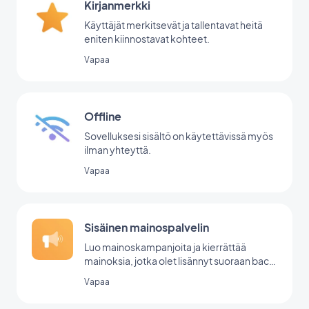
Kirjanmerkki
Käyttäjät merkitsevät ja tallentavat heitä
eniten kiinnostavat kohteet.
Vapaa
Offline
Sovelluksesi sisältö on käytettävissä myös
ilman yhteyttä.
Vapaa
Sisäinen mainospalvelin
Luo mainoskampanjoita ja kierrättää
mainoksia, jotka olet lisännyt suoraan back
office -palvelussasi.
Vapaa