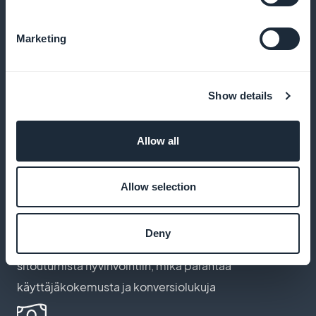
hyödyt jokapäiväiseen elämään
Marketing
Nollaprovisiota tilaustuloista
Show details
Hyödy 100 %:sta tilaustuloista ilman alustan tekemiä
Allow all
vähennyksiä ja maksimoi voittosi
Allow selection
Mukauta tilaussivuja
Deny
Luo tilaussivut, jotka heijastavat rauhallisuutta ja
sitoutumista hyvinvointiin, mikä parantaa
käyttäjäkokemusta ja konversiolukuja