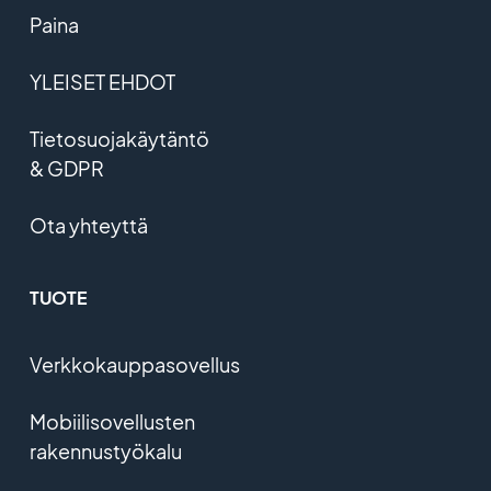
Paina
YLEISET EHDOT
Tietosuojakäytäntö
& GDPR
Ota yhteyttä
TUOTE
Verkkokauppasovellus
Mobiilisovellusten
rakennustyökalu