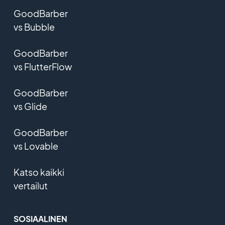
GoodBarber
vs Bubble
GoodBarber
vs FlutterFlow
GoodBarber
vs Glide
GoodBarber
vs Lovable
Katso kaikki
vertailut
SOSIAALINEN