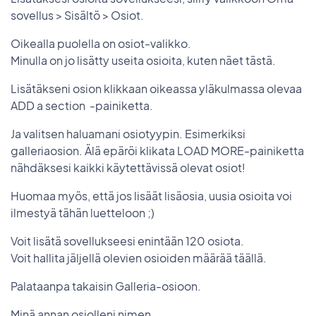
sovellus > Sisältö > Osiot.
Oikealla puolella on osiot-valikko.
Minulla on jo lisätty useita osioita, kuten näet tästä.
Lisätäkseni osion klikkaan oikeassa yläkulmassa olevaa
ADD a section -painiketta.
Ja valitsen haluamani osiotyypin. Esimerkiksi
galleriaosion. Älä epäröi klikata LOAD MORE-painiketta
nähdäksesi kaikki käytettävissä olevat osiot!
Huomaa myös, että jos lisäät lisäosia, uusia osioita voi
ilmestyä tähän luetteloon ;)
Voit lisätä sovellukseesi enintään 120 osiota.
Voit hallita jäljellä olevien osioiden määrää täällä.
Palataanpa takaisin Galleria-osioon.
Minä annan osiolleni nimen.