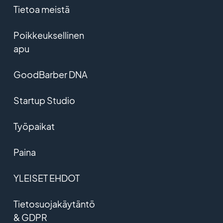
Tietoa meistä
Poikkeuksellinen
apu
GoodBarber DNA
Startup Studio
Työpaikat
Paina
YLEISET EHDOT
Tietosuojakäytäntö
& GDPR