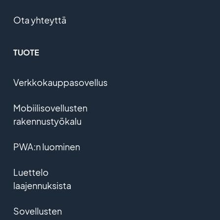
Ota yhteyttä
TUOTE
Verkkokauppasovellus
Mobiilisovellusten
rakennustyökalu
PWA:n luominen
Luettelo
laajennuksista
Sovellusten