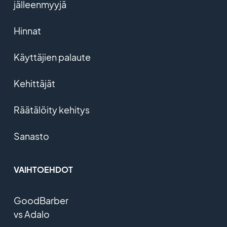
jälleenmyyjä
Hinnat
Käyttäjien palaute
Kehittäjät
Räätälöity kehitys
Sanasto
VAIHTOEHDOT
GoodBarber
vs Adalo