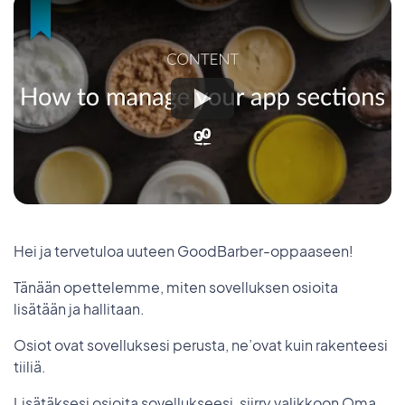
Hei ja tervetuloa uuteen GoodBarber-oppaaseen!
Tänään opettelemme, miten sovelluksen osioita
lisätään ja hallitaan.
Osiot ovat sovelluksesi perusta, ne’ovat kuin rakenteesi
tiiliä.
Lisätäksesi osioita sovellukseesi, siirry valikkoon Oma