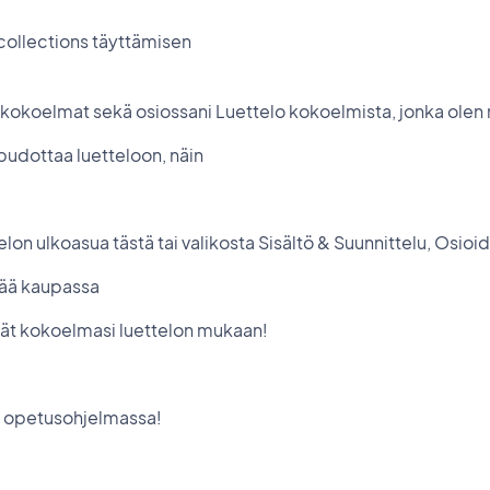
f collections täyttämisen
 kokoelmat sekä osiossani Luettelo kokoelmista, jonka ole
 pudottaa luetteloon, näin
on ulkoasua tästä tai valikosta Sisältö & Suunnittelu, Osioi
tää kaupassa
estät kokoelmasi luettelon mukaan!
 opetusohjelmassa!