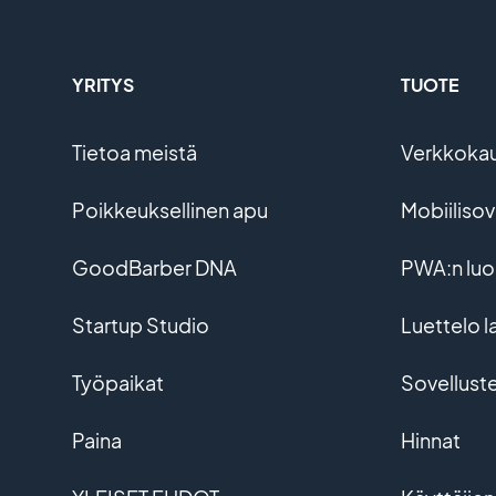
YRITYS
TUOTE
Tietoa meistä
Verkkoka
Poikkeuksellinen apu
Mobiiliso
GoodBarber DNA
PWA:n lu
Startup Studio
Luettelo l
Työpaikat
Sovellust
Paina
Hinnat