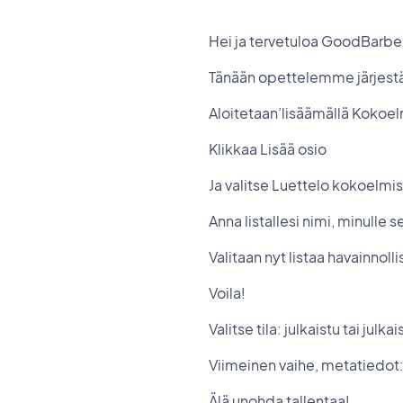
Hei ja tervetuloa GoodBarb
Tänään opettelemme järjest
Aloitetaan’lisäämällä Kokoelm
Klikkaa Lisää osio
Ja valitse Luettelo kokoelmi
Anna listallesi nimi, minulle
Valitaan nyt listaa havainnol
Voila!
Valitse tila: julkaistu tai jul
Viimeinen vaihe, metatiedot:
Älä unohda tallentaa!