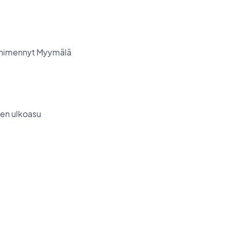
n nimennyt Myymälä
den ulkoasu