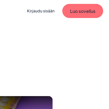
Luo sovellus
Kirjaudu sisään