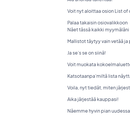
Voit nyt aloittaa osion List o
Palaa takaisin osiovalikkoon
Näet tässä kaikki myymäläni
Mallistot täytyy vain vetää ja
Ja se’s se on siinä!
Voit muokata kokoelmaluettel
Katsotaanpa’miltä lista näyt
Voila, nyt tiedät, miten järj
Aika järjestää kauppasi!
Näemme hyvin pian uudessa