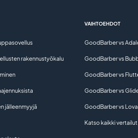
VAIHTOEHDOT
uppasovellus
GoodBarber vs Adal
vellusten rakennustyökalu
GoodBarber vs Bubb
ominen
GoodBarber vs Flutt
aajennuksista
GoodBarber vs Glid
en jälleenmyyjä
GoodBarber vs Lova
Katso kaikki vertailut