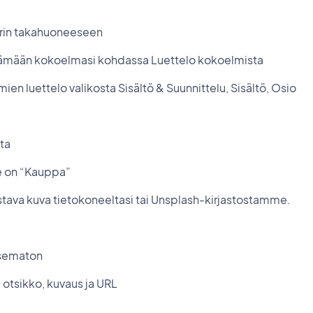
erin takahuoneeseen
ämään kokoelmasi kohdassa Luettelo kokoelmista
ien luettelo valikosta Sisältö & Suunnittelu, Sisältö, Osio
sta
 se on “Kauppa”
listava kuva tietokoneeltasi tai Unsplash-kirjastostamme.
kaisematon
 otsikko, kuvaus ja URL